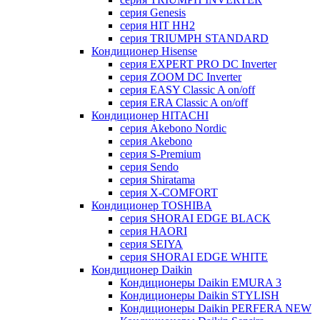
серия Genesis
серия HIT HH2
серия TRIUMPH STANDARD
Кондиционер Hisense
серия EXPERT PRO DC Inverter
серия ZOOM DC Inverter
серия EASY Classic A on/off
серия ERA Classic A on/off
Кондиционер HITACHI
cерия Akebono Nordic
серия Akebono
серия S-Premium
серия Sendo
серия Shiratama
серия X-COMFORT
Кондиционер TOSHIBA
серия SHORAI EDGE BLACK
серия HAORI
серия SEIYA
серия SHORAI EDGE WHITE
Кондиционер Daikin
Кондиционеры Daikin EMURA 3
Кондиционеры Daikin STYLISH
Кондиционеры Daikin PERFERA NEW