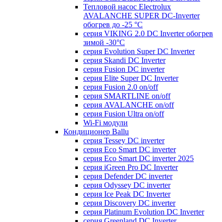
Тепловой насос Electrolux
AVALANCHE SUPER DC-Inverter
обогрев до -25 °С
серия VIKING 2.0 DC Inverter обогрев
зимой -30°С
серия Evolution Super DC Inverter
серия Skandi DC Inverter
серия Fusion DC inverter
серия Elite Super DC Inverter
серия Fusion 2.0 on/off
серия SMARTLINE on/off
серия AVALANCHE on/off
серия Fusion Ultra on/off
Wi-Fi модули
Кондиционер Ballu
серия Tessey DC inverter
серия Eco Smart DC inverter
серия Eco Smart DC inverter 2025
серия iGreen Pro DC Inverter
серия Defender DC inverter
серия Odyssey DC inverter
серия Ice Peak DС Inverter
cерия Discovery DC inverter
серия Platinum Evolution DC Inverter
серия Greenland DC Inverter