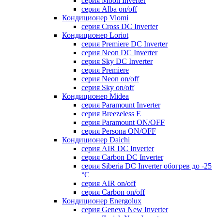
серия Moon Inverter
серия Alba on/off
Кондиционер Viomi
серия Cross DC Inverter
Кондиционер Loriot
серия Premiere DC Inverter
серия Neon DC Inverter
серия Sky DC Inverter
серия Premiere
серия Neon on/off
серия Sky on/off
Кондиционер Midea
серия Paramount Inverter
серия Breezeless E
серия Paramount ON/OFF
серия Persona ON/OFF
Кондиционер Daichi
серия AIR DC Inverter
серия Carbon DC Inverter
серия Siberia DC Inverter обогрев до -25
°С
серия AIR on/off
серия Carbon on/off
Кондиционер Energolux
серия Geneva New Inverter