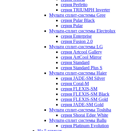
серия Perfetto
серия TRIUMPH Inverter
Мульти сплит-системы Gree
серия Pular Black
серия Pular
Мульти-сплит системы Electrolux
серия Enterprise
серия Fusion 2.0
Мульти сплит-системы LG
серия Artcool Gallery
серия ArtCool Mirror
серия Standard
серия Standard Plus S
Мульти сплит-системы Haier
серия JADE-SM Silver
серия Coral-M
серия FLEXIS-SM
серия FLEXIS-SM Black
серия FLEXIS-SM Gold
серия JADE-SM Gold
Мульти сплит-системы Toshiba
серия Shorai Edge White
Мульти-сплит системы Ballu
серия Platinum Evolution
На 5 комнат