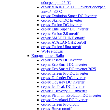
обогрев до -25 °С
серия VIKING 2.0 DC Inverter обогрев
зимой -30°С
серия Evolution Super DC Inverter
серия Skandi DC Inverter
серия Fusion DC inverter
серия Elite Super DC Inverter
серия Fusion 2.0 on/off
серия SMARTLINE on/off
серия AVALANCHE on/off
серия Fusion Ultra on/off
Wi-Fi модули
Кондиционер Ballu
серия Tessey DC inverter
серия Eco Smart DC inverter
серия Eco Smart DC inverter 2025
серия iGreen Pro DC Inverter
серия Defender DC inverter
серия Odyssey DC inverter
серия Ice Peak DС Inverter
cерия Discovery DC inverter
серия Platinum Evolution DC Inverter
серия Greenland DC Inverter
серия iGreen Pro on/off
серия Bravo on/off