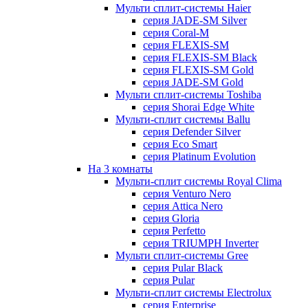
Мульти сплит-системы Haier
серия JADE-SM Silver
серия Coral-M
серия FLEXIS-SM
серия FLEXIS-SM Black
серия FLEXIS-SM Gold
серия JADE-SM Gold
Мульти сплит-системы Toshiba
серия Shorai Edge White
Мульти-сплит системы Ballu
серия Defender Silver
серия Eco Smart
серия Platinum Evolution
На 3 комнаты
Мульти-сплит системы Royal Clima
серия Venturo Nero
серия Attica Nero
серия Gloria
серия Perfetto
серия TRIUMPH Inverter
Мульти сплит-системы Gree
серия Pular Black
серия Pular
Мульти-сплит системы Electrolux
серия Enterprise