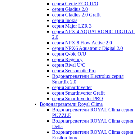
серия Genie ECO U/О
серия Gladius 2.0
серия Gladius 2.0 Grafit
серия Inoxis
серия Major LZR 3
серия NPX 4 AQUATRONIC DIGITAL
2.0
серия NPX 8 Flow Active 2.0
серия NPX6 Aquatronic Digital 2.0
серия Q-bic O/U
серия Regency
серия Rival U/О
серия Sensomatic Pro
Водонагреватели Electrolux серия
Smartfix 2.0
серия SmartInverter
серия SmartInverter Grafit
серия SmartInverter PRO
Водонагреватели Royal Clima
Водонагреватели ROYAL Clima серия
PUZZLE
Водонагреватели ROYAL Clima серия
Delta
Водонагреватели ROYAL Clima серия
Epsilon Inox