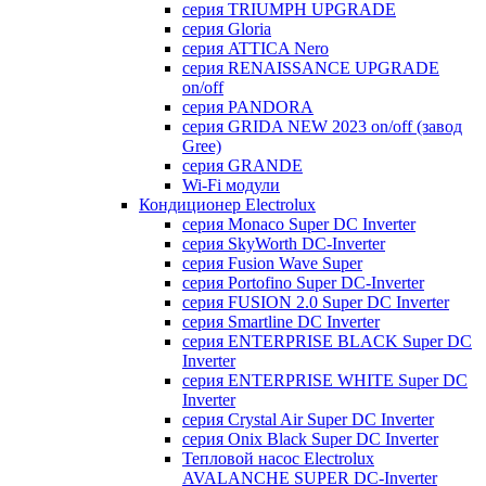
серия TRIUMPH UPGRADE
серия Gloria
серия ATTICA Nero
серия RENAISSANCE UPGRADE
on/off
серия PANDORA
серия GRIDA NEW 2023 on/off (завод
Gree)
серия GRANDE
Wi-Fi модули
Кондиционер Electrolux
серия Monaco Super DC Inverter
серия SkyWorth DC-Inverter
серия Fusion Wave Super
серия Portofino Super DC-Inverter
серия FUSION 2.0 Super DC Іnverter
серия Smartline DC Inverter
серия ENTERPRISE BLACK Super DC
Inverter
серия ENTERPRISE WHITE Super DC
Inverter
серия Crystal Air Super DC Inverter
серия Onix Black Super DC Inverter
Тепловой насос Electrolux
AVALANCHE SUPER DC-Inverter