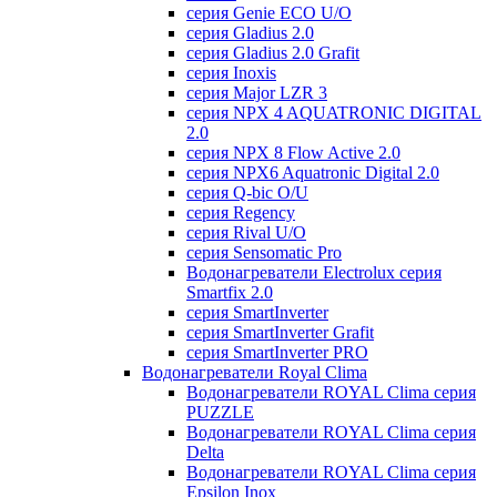
серия Genie ECO U/О
серия Gladius 2.0
серия Gladius 2.0 Grafit
серия Inoxis
серия Major LZR 3
серия NPX 4 AQUATRONIC DIGITAL
2.0
серия NPX 8 Flow Active 2.0
серия NPX6 Aquatronic Digital 2.0
серия Q-bic O/U
серия Regency
серия Rival U/О
серия Sensomatic Pro
Водонагреватели Electrolux серия
Smartfix 2.0
серия SmartInverter
серия SmartInverter Grafit
серия SmartInverter PRO
Водонагреватели Royal Clima
Водонагреватели ROYAL Clima серия
PUZZLE
Водонагреватели ROYAL Clima серия
Delta
Водонагреватели ROYAL Clima серия
Epsilon Inox