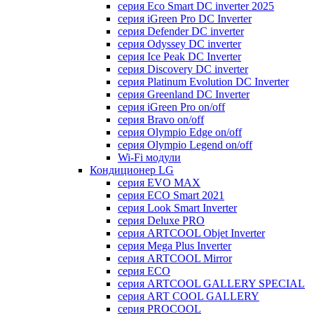
серия Eco Smart DC inverter 2025
серия iGreen Pro DC Inverter
серия Defender DC inverter
серия Odyssey DC inverter
серия Ice Peak DС Inverter
cерия Discovery DC inverter
серия Platinum Evolution DC Inverter
серия Greenland DC Inverter
серия iGreen Pro on/off
серия Bravo on/off
серия Olympio Edge on/off
серия Olympio Legend on/off
Wi-Fi модули
Кондиционер LG
серия EVO MAX
серия ECO Smart 2021
серия Look Smart Inverter
серия Deluxe PRO
серия ARTCOOL Objet Inverter
серия Mega Plus Inverter
серия ARTCOOL Mirror
серия ECO
серия ARTCOOL GALLERY SPECIAL
серия ART COOL GALLERY
серия PROCOOL