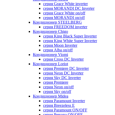
серия Grace White inverter
серия MORANDI DC Inverter
серия Grace White on/off
серия MORANDI on/off
Кондиционер STEELBERG
серия FREEDOM inverter
Кондиционер Chigo
серия King Black Super Inverter
серия King White Super Inverter
серия Moon Inverter
серия Alba on/off
Кондиционер Viomi
серия Cross DC Inverter
Кондиционер Loriot
серия Premiere DC Inverter
серия Neon DC Inverter
серия Sky DC Inverter
серия Premiere
серия Neon on/off
серия Sky on/off
Кондиционер Midea
серия Paramount Inverter
серия Breezeless E
серия Paramount ON/OFF
серия Persona ON/OFF