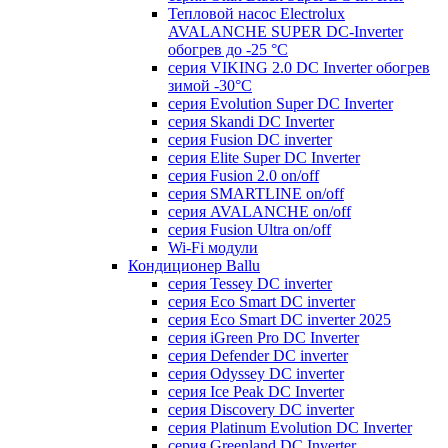
Тепловой насос Electrolux
AVALANCHE SUPER DC-Inverter
обогрев до -25 °С
серия VIKING 2.0 DC Inverter обогрев
зимой -30°С
серия Evolution Super DC Inverter
серия Skandi DC Inverter
серия Fusion DC inverter
серия Elite Super DC Inverter
серия Fusion 2.0 on/off
серия SMARTLINE on/off
серия AVALANCHE on/off
серия Fusion Ultra on/off
Wi-Fi модули
Кондиционер Ballu
серия Tessey DC inverter
серия Eco Smart DC inverter
серия Eco Smart DC inverter 2025
серия iGreen Pro DC Inverter
серия Defender DC inverter
серия Odyssey DC inverter
серия Ice Peak DС Inverter
cерия Discovery DC inverter
серия Platinum Evolution DC Inverter
серия Greenland DC Inverter