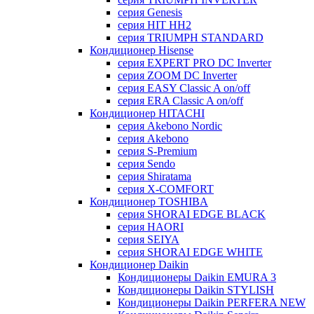
серия Genesis
серия HIT HH2
серия TRIUMPH STANDARD
Кондиционер Hisense
серия EXPERT PRO DC Inverter
серия ZOOM DC Inverter
серия EASY Classic A on/off
серия ERA Classic A on/off
Кондиционер HITACHI
cерия Akebono Nordic
серия Akebono
серия S-Premium
серия Sendo
серия Shiratama
серия X-COMFORT
Кондиционер TOSHIBA
серия SHORAI EDGE BLACK
серия HAORI
серия SEIYA
серия SHORAI EDGE WHITE
Кондиционер Daikin
Кондиционеры Daikin EMURA 3
Кондиционеры Daikin STYLISH
Кондиционеры Daikin PERFERA NEW