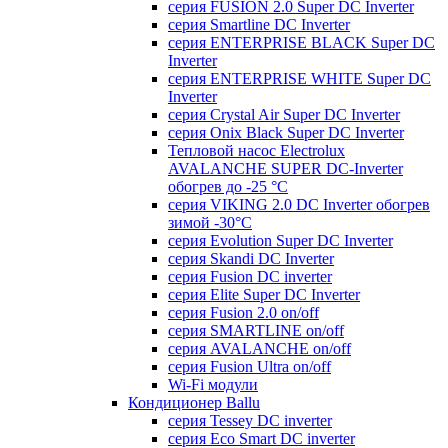
серия FUSION 2.0 Super DC Іnverter
серия Smartline DC Inverter
серия ENTERPRISE BLACK Super DC
Inverter
серия ENTERPRISE WHITE Super DC
Inverter
серия Crystal Air Super DC Inverter
серия Onix Black Super DC Inverter
Тепловой насос Electrolux
AVALANCHE SUPER DC-Inverter
обогрев до -25 °С
серия VIKING 2.0 DC Inverter обогрев
зимой -30°С
серия Evolution Super DC Inverter
серия Skandi DC Inverter
серия Fusion DC inverter
серия Elite Super DC Inverter
серия Fusion 2.0 on/off
серия SMARTLINE on/off
серия AVALANCHE on/off
серия Fusion Ultra on/off
Wi-Fi модули
Кондиционер Ballu
серия Tessey DC inverter
серия Eco Smart DC inverter