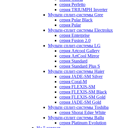
серия Perfetto
серия TRIUMPH Inverter
Мульти сплит-системы Gree
серия Pular Black
серия Pular
Мульти-сплит системы Electrolux
серия Enterprise
серия Fusion 2.0
Мульти сплит-системы LG
серия Artcool Gallery
серия ArtCool Mirror
серия Standard
серия Standard Plus S
Мульти сплит-системы Haier
серия JADE-SM Silver
серия Coral-M
серия FLEXIS-SM
серия FLEXIS-SM Black
серия FLEXIS-SM Gold
серия JADE-SM Gold
Мульти сплит-системы Toshiba
серия Shorai Edge White
Мульти-сплит системы Ballu
серия Platinum Evolution
На 5 комнат