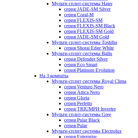
Мульти сплит-системы Haier
серия JADE-SM Silver
серия Coral-M
серия FLEXIS-SM
серия FLEXIS-SM Black
серия FLEXIS-SM Gold
серия JADE-SM Gold
Мульти сплит-системы Toshiba
серия Shorai Edge White
Мульти-сплит системы Ballu
серия Defender Silver
серия Eco Smart
серия Platinum Evolution
На 3 комнаты
Мульти-сплит системы Royal Clima
серия Venturo Nero
серия Attica Nero
серия Gloria
серия Perfetto
серия TRIUMPH Inverter
Мульти сплит-системы Gree
серия Pular Black
серия Pular
Мульти-сплит системы Electrolux
серия Enterprise