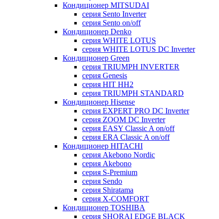
Кондиционер MITSUDAI
серия Sento Inverter
серия Sento on/off
Кондиционер Denko
серия WHITE LOTUS
серия WHITE LOTUS DC Inverter
Кондиционер Green
серия TRIUMPH INVERTER
серия Genesis
серия HIT HH2
серия TRIUMPH STANDARD
Кондиционер Hisense
серия EXPERT PRO DC Inverter
серия ZOOM DC Inverter
серия EASY Classic A on/off
серия ERA Classic A on/off
Кондиционер HITACHI
cерия Akebono Nordic
серия Akebono
серия S-Premium
серия Sendo
серия Shiratama
серия X-COMFORT
Кондиционер TOSHIBA
серия SHORAI EDGE BLACK