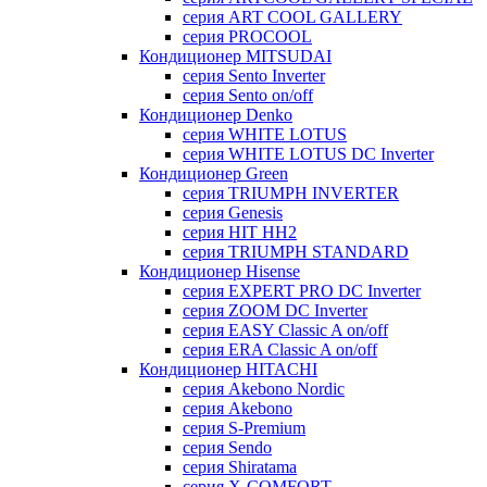
серия ART COOL GALLERY
серия PROCOOL
Кондиционер MITSUDAI
серия Sento Inverter
серия Sento on/off
Кондиционер Denko
серия WHITE LOTUS
серия WHITE LOTUS DC Inverter
Кондиционер Green
серия TRIUMPH INVERTER
серия Genesis
серия HIT HH2
серия TRIUMPH STANDARD
Кондиционер Hisense
серия EXPERT PRO DC Inverter
серия ZOOM DC Inverter
серия EASY Classic A on/off
серия ERA Classic A on/off
Кондиционер HITACHI
cерия Akebono Nordic
серия Akebono
серия S-Premium
серия Sendo
серия Shiratama
серия X-COMFORT