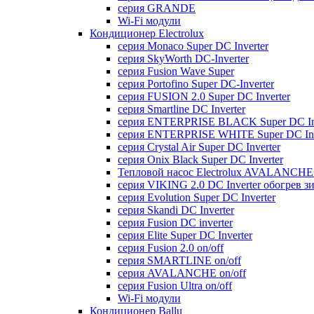
серия GRANDE
Wi-Fi модули
Кондиционер Electrolux
серия Monaco Super DC Inverter
серия SkyWorth DC-Inverter
серия Fusion Wave Super
серия Portofino Super DC-Inverter
серия FUSION 2.0 Super DC Іnverter
серия Smartline DC Inverter
серия ENTERPRISE BLACK Super DC Inv
серия ENTERPRISE WHITE Super DC Inv
серия Crystal Air Super DC Inverter
серия Onix Black Super DC Inverter
Тепловой насос Electrolux AVALANCHE 
серия VIKING 2.0 DC Inverter обогрев з
серия Evolution Super DC Inverter
серия Skandi DC Inverter
серия Fusion DC inverter
серия Elite Super DC Inverter
серия Fusion 2.0 on/off
серия SMARTLINE on/off
серия AVALANCHE on/off
серия Fusion Ultra on/off
Wi-Fi модули
Кондиционер Ballu