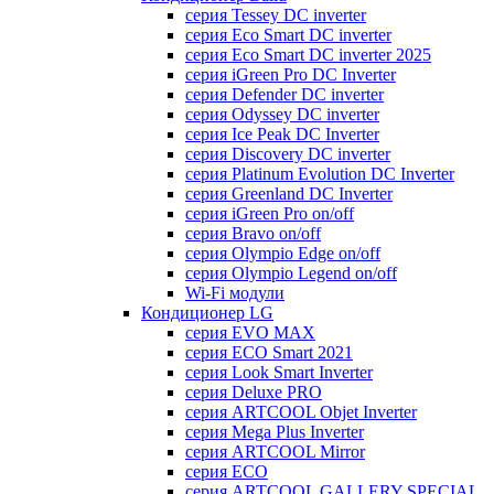
серия Tessey DC inverter
серия Eco Smart DC inverter
серия Eco Smart DC inverter 2025
серия iGreen Pro DC Inverter
серия Defender DC inverter
серия Odyssey DC inverter
серия Ice Peak DС Inverter
cерия Discovery DC inverter
серия Platinum Evolution DC Inverter
серия Greenland DC Inverter
серия iGreen Pro on/off
серия Bravo on/off
серия Olympio Edge on/off
серия Olympio Legend on/off
Wi-Fi модули
Кондиционер LG
серия EVO MAX
серия ECO Smart 2021
серия Look Smart Inverter
серия Deluxe PRO
серия ARTCOOL Objet Inverter
серия Mega Plus Inverter
серия ARTCOOL Mirror
серия ECO
серия ARTCOOL GALLERY SPECIAL