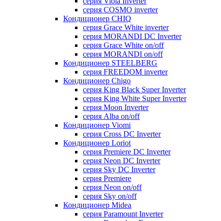
серия Viola Inverter
серия COSMO inverter
Кондиционер CHIQ
серия Grace White inverter
серия MORANDI DC Inverter
серия Grace White on/off
серия MORANDI on/off
Кондиционер STEELBERG
серия FREEDOM inverter
Кондиционер Chigo
серия King Black Super Inverter
серия King White Super Inverter
серия Moon Inverter
серия Alba on/off
Кондиционер Viomi
серия Cross DC Inverter
Кондиционер Loriot
серия Premiere DC Inverter
серия Neon DC Inverter
серия Sky DC Inverter
серия Premiere
серия Neon on/off
серия Sky on/off
Кондиционер Midea
серия Paramount Inverter