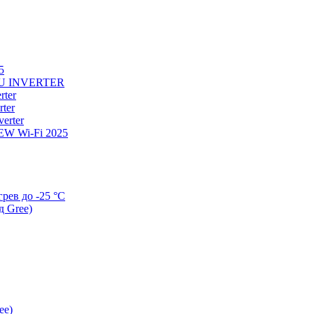
5
U INVERTER
ter
ter
erter
W Wi-Fi 2025
ев до -25 °С
д Gree)
ee)