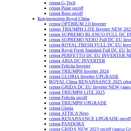
серия G-Tech
серия Pular on/off
серия Bora on/off
Кондиционер Royal Clima
серия OPTIMUM 2.0 Inverter
серии TRIUMPH LITE Inverter NEW 202
серия SUPREMO BLANCO FULL DC E
серия SUPREMO NERO Full DC EU Inver
серия ROYAL FRESH FULL DC EU Inver
серия Royal Fresh Standard Full DC EU Inv
серия PERFETTO DC EU INVERTER NE
серия ARIA DC INVERTER
серия Felicita Inverter
серия TRIUMPH Inverter 2024
серия GLORIA Inverter UPGRADE
ROYAL Clima RENAISSANCE 2025 обогр
серия GRIDA DC EU Inverter NEW (заво
серия TRIUMPH LITE 2025
серия Felicita on/off
серия TRIUMPH UPGRADE
серия Gloria
серия ATTICA Nero
серия RENAISSANCE UPGRADE on/off
серия PANDORA
серия GRIDA NEW 2023 on/off (завод Gr