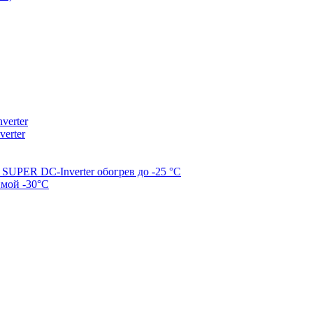
erter
erter
SUPER DC-Inverter обогрев до -25 °С
имой -30°С