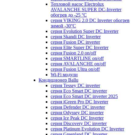
Тепловой насос Electrolux
AVALANCHE SUPER DC-Inverter
обогрев до -25 °С
серия VIKING 2.0 DC Inverter обогрев
зимой -30°С
серия Evolution Super DC Inverter
серия Skandi DC Inverter
серия Fusion DC inverter
серия Elite Super DC Inverter
серия Fusion 2.0 on/off
серия SMARTLINE on/off
серия AVALANCHE on/off
серия Fusion Ultra on/off
Wi-Fi модули
Кондиционер Ballu
серия Tessey DC inverter
серия Eco Smart DC inverter
серия Eco Smart DC inverter 2025
серия iGreen Pro DC Inverter
серия Defender DC inverter
серия Odyssey DC inverter
серия Ice Peak DС Inverter
cерия Discovery DC inverter
серия Platinum Evolution DC Inverter
серия Greenland DC Inverter