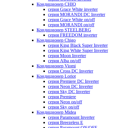
Кондиционер CHIQ
серия Grace White inverter
серия MORANDI DC Inverter
серия Grace White on/off
серия MORANDI on/off
Кондиционер STEELBERG
серия FREEDOM inverter
Кондиционер Chigo
серия King Black Super Inverter
серия King White Super Inverter
серия Moon Inverter
серия Alba on/off
Кондиционер Viomi
серия Cross DC Inverter
Кондиционер Loriot
серия Premiere DC Inverter
серия Neon DC Inverter
серия Sky DC Inverter
серия Premiere
серия Neon on/off
серия Sky on/off
Кондиционер Midea
серия Paramount Inverter
серия Breezeless E
серия Paramount ON/OFF