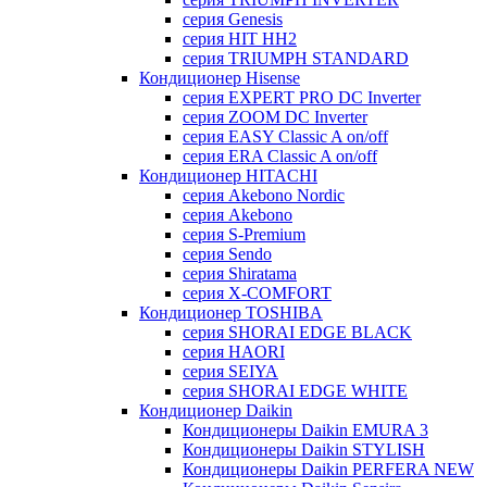
серия Genesis
серия HIT HH2
серия TRIUMPH STANDARD
Кондиционер Hisense
серия EXPERT PRO DC Inverter
серия ZOOM DC Inverter
серия EASY Classic A on/off
серия ERA Classic A on/off
Кондиционер HITACHI
cерия Akebono Nordic
серия Akebono
серия S-Premium
серия Sendo
серия Shiratama
серия X-COMFORT
Кондиционер TOSHIBA
серия SHORAI EDGE BLACK
серия HAORI
серия SEIYA
серия SHORAI EDGE WHITE
Кондиционер Daikin
Кондиционеры Daikin EMURA 3
Кондиционеры Daikin STYLISH
Кондиционеры Daikin PERFERA NEW