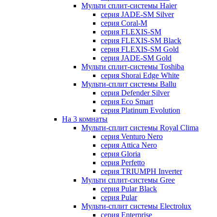
Мульти сплит-системы Haier
серия JADE-SM Silver
серия Coral-M
серия FLEXIS-SM
серия FLEXIS-SM Black
серия FLEXIS-SM Gold
серия JADE-SM Gold
Мульти сплит-системы Toshiba
серия Shorai Edge White
Мульти-сплит системы Ballu
серия Defender Silver
серия Eco Smart
серия Platinum Evolution
На 3 комнаты
Мульти-сплит системы Royal Clima
серия Venturo Nero
серия Attica Nero
серия Gloria
серия Perfetto
серия TRIUMPH Inverter
Мульти сплит-системы Gree
серия Pular Black
серия Pular
Мульти-сплит системы Electrolux
серия Enterprise