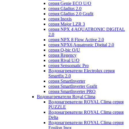
серия Genie ECO U/О
серия Gladius 2.0
серия Gladius 2.0 Grafit
серия Inoxis
серия Major LZR 3
серия NPX 4 AQUATRONIC DIGITAL
2.0
серия NPX 8 Flow Active 2.0
серия NPX6 Aquatronic Digital 2.0
серия Q-bic O/U
серия Regency
серия Rival U/О
серия Sensomatic Pro
Водонагреватели Electrolux серия
Smartfix 2.0
серия SmartInverter
серия SmartInverter Grafit
серия SmartInverter PRO
Водонагреватели Royal Clima
Водонагреватели ROYAL Clima серия
PUZZLE
Водонагреватели ROYAL Clima серия
Delta
Водонагреватели ROYAL Clima серия
Epsilon Inox