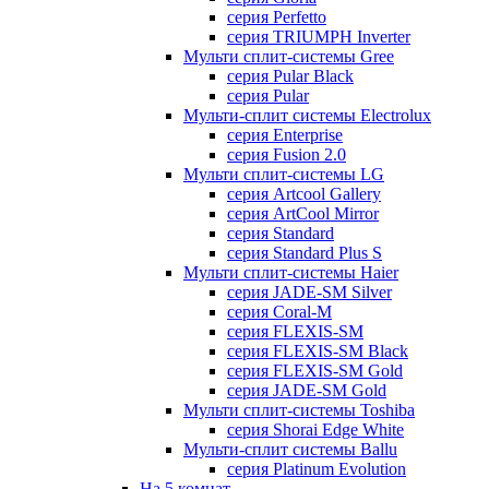
серия Perfetto
серия TRIUMPH Inverter
Мульти сплит-системы Gree
серия Pular Black
серия Pular
Мульти-сплит системы Electrolux
серия Enterprise
серия Fusion 2.0
Мульти сплит-системы LG
серия Artcool Gallery
серия ArtCool Mirror
серия Standard
серия Standard Plus S
Мульти сплит-системы Haier
серия JADE-SM Silver
серия Coral-M
серия FLEXIS-SM
серия FLEXIS-SM Black
серия FLEXIS-SM Gold
серия JADE-SM Gold
Мульти сплит-системы Toshiba
серия Shorai Edge White
Мульти-сплит системы Ballu
серия Platinum Evolution
На 5 комнат