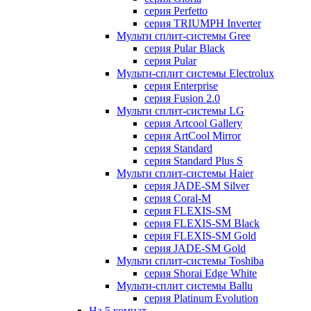
серия Perfetto
серия TRIUMPH Inverter
Мульти сплит-системы Gree
серия Pular Black
серия Pular
Мульти-сплит системы Electrolux
серия Enterprise
серия Fusion 2.0
Мульти сплит-системы LG
серия Artcool Gallery
серия ArtCool Mirror
серия Standard
серия Standard Plus S
Мульти сплит-системы Haier
серия JADE-SM Silver
серия Coral-M
серия FLEXIS-SM
серия FLEXIS-SM Black
серия FLEXIS-SM Gold
серия JADE-SM Gold
Мульти сплит-системы Toshiba
серия Shorai Edge White
Мульти-сплит системы Ballu
серия Platinum Evolution
На 5 комнат