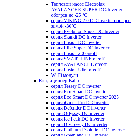
Тепловой насос Electrolux
AVALANCHE SUPER DC-Inverter
обогрев до -25 °С
серия VIKING 2.0 DC Inverter обогрев
зимой -30°С
серия Evolution Super DC Inverter
серия Skandi DC Inverter
серия Fusion DC inverter
серия Elite Super DC Inverter
серия Fusion 2.0 on/off
серия SMARTLINE on/off
серия AVALANCHE on/off
серия Fusion Ultra on/off
Wi-Fi модули
Кондиционер Ballu
серия Tessey DC inverter
серия Eco Smart DC inverter
серия Eco Smart DC inverter 2025
серия iGreen Pro DC Inverter
серия Defender DC inverter
серия Odyssey DC inverter
серия Ice Peak DС Inverter
cерия Discovery DC inverter
серия Platinum Evolution DC Inverter
серия Greenland DC Inverter