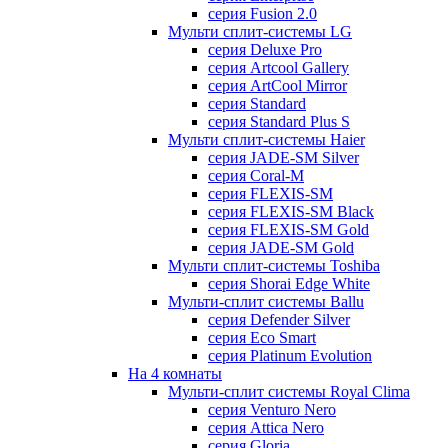
серия Fusion 2.0
Мульти сплит-системы LG
серия Deluxe Pro
серия Artcool Gallery
серия ArtCool Mirror
серия Standard
серия Standard Plus S
Мульти сплит-системы Haier
серия JADE-SM Silver
серия Coral-M
серия FLEXIS-SM
серия FLEXIS-SM Black
серия FLEXIS-SM Gold
серия JADE-SM Gold
Мульти сплит-системы Toshiba
серия Shorai Edge White
Мульти-сплит системы Ballu
серия Defender Silver
серия Eco Smart
серия Platinum Evolution
На 4 комнаты
Мульти-сплит системы Royal Clima
серия Venturo Nero
серия Attica Nero
серия Gloria