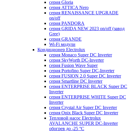
серия Gloria
серия ATTICA Nero
серия RENAISSANCE UPGRADE
on/off
серия PANDORA
серия GRIDA NEW 2023 on/off (завод
Gree)
серия GRANDE
Wi-Fi модули
Кондиционер Electrolux
серия Monaco Super DC Inverter
серия SkyWorth DC-Inverter
серия Fusion Wave Super
серия Portofino Super DC-Inverter
серия FUSION 2.0 Super DC Іnverter
серия Smartline DC Inverter
серия ENTERPRISE BLACK Super DC
Inverter
серия ENTERPRISE WHITE Super DC
Inverter
серия Crystal Air Super DC Inverter
серия Onix Black Super DC Inverter
Тепловой насос Electrolux
AVALANCHE SUPER DC-Inverter
обогрев до -25 °С