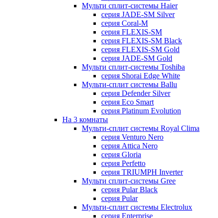
Мульти сплит-системы Haier
серия JADE-SM Silver
серия Coral-M
серия FLEXIS-SM
серия FLEXIS-SM Black
серия FLEXIS-SM Gold
серия JADE-SM Gold
Мульти сплит-системы Toshiba
серия Shorai Edge White
Мульти-сплит системы Ballu
серия Defender Silver
серия Eco Smart
серия Platinum Evolution
На 3 комнаты
Мульти-сплит системы Royal Clima
серия Venturo Nero
серия Attica Nero
серия Gloria
серия Perfetto
серия TRIUMPH Inverter
Мульти сплит-системы Gree
серия Pular Black
серия Pular
Мульти-сплит системы Electrolux
серия Enterprise