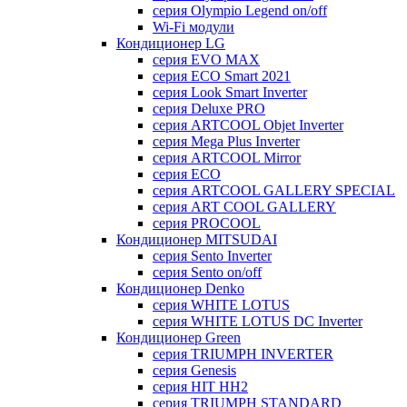
серия Olympio Legend on/off
Wi-Fi модули
Кондиционер LG
серия EVO MAX
серия ECO Smart 2021
серия Look Smart Inverter
серия Deluxe PRO
серия ARTCOOL Objet Inverter
серия Mega Plus Inverter
серия ARTCOOL Mirror
серия ECO
серия ARTCOOL GALLERY SPECIAL
серия ART COOL GALLERY
серия PROCOOL
Кондиционер MITSUDAI
серия Sento Inverter
серия Sento on/off
Кондиционер Denko
серия WHITE LOTUS
серия WHITE LOTUS DC Inverter
Кондиционер Green
серия TRIUMPH INVERTER
серия Genesis
серия HIT HH2
серия TRIUMPH STANDARD