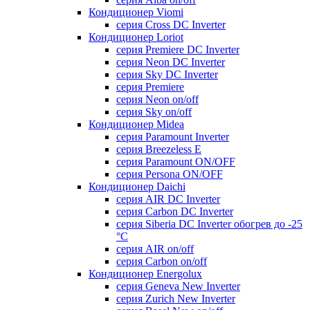
Кондиционер Viomi
серия Cross DC Inverter
Кондиционер Loriot
серия Premiere DC Inverter
серия Neon DC Inverter
серия Sky DC Inverter
серия Premiere
серия Neon on/off
серия Sky on/off
Кондиционер Midea
серия Paramount Inverter
серия Breezeless E
серия Paramount ON/OFF
серия Persona ON/OFF
Кондиционер Daichi
серия AIR DC Inverter
серия Carbon DC Inverter
серия Siberia DC Inverter обогрев до -25
°С
серия AIR on/off
серия Carbon on/off
Кондиционер Energolux
серия Geneva New Inverter
серия Zurich New Inverter