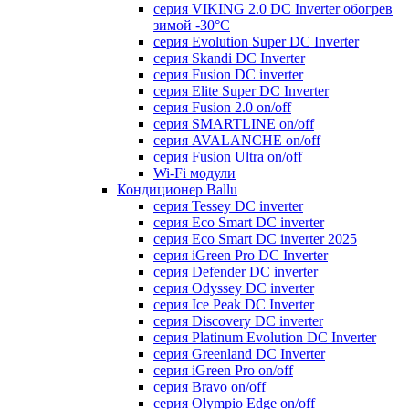
серия VIKING 2.0 DC Inverter обогрев
зимой -30°С
серия Evolution Super DC Inverter
серия Skandi DC Inverter
серия Fusion DC inverter
серия Elite Super DC Inverter
серия Fusion 2.0 on/off
серия SMARTLINE on/off
серия AVALANCHE on/off
серия Fusion Ultra on/off
Wi-Fi модули
Кондиционер Ballu
серия Tessey DC inverter
серия Eco Smart DC inverter
серия Eco Smart DC inverter 2025
серия iGreen Pro DC Inverter
серия Defender DC inverter
серия Odyssey DC inverter
серия Ice Peak DС Inverter
cерия Discovery DC inverter
серия Platinum Evolution DC Inverter
серия Greenland DC Inverter
серия iGreen Pro on/off
серия Bravo on/off
серия Olympio Edge on/off