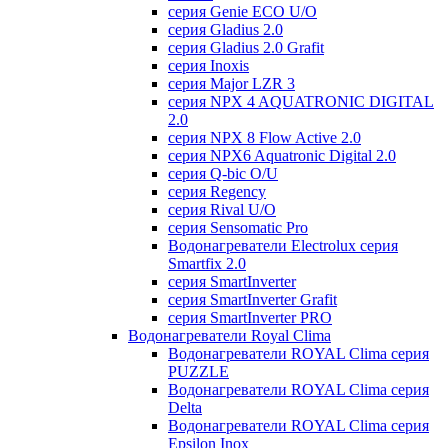
серия Genie ECO U/О
серия Gladius 2.0
серия Gladius 2.0 Grafit
серия Inoxis
серия Major LZR 3
серия NPX 4 AQUATRONIC DIGITAL
2.0
серия NPX 8 Flow Active 2.0
серия NPX6 Aquatronic Digital 2.0
серия Q-bic O/U
серия Regency
серия Rival U/О
серия Sensomatic Pro
Водонагреватели Electrolux серия
Smartfix 2.0
серия SmartInverter
серия SmartInverter Grafit
серия SmartInverter PRO
Водонагреватели Royal Clima
Водонагреватели ROYAL Clima серия
PUZZLE
Водонагреватели ROYAL Clima серия
Delta
Водонагреватели ROYAL Clima серия
Epsilon Inox