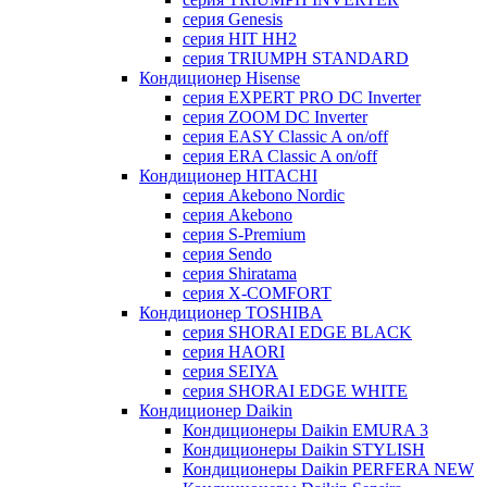
серия Genesis
серия HIT HH2
серия TRIUMPH STANDARD
Кондиционер Hisense
серия EXPERT PRO DC Inverter
серия ZOOM DC Inverter
серия EASY Classic A on/off
серия ERA Classic A on/off
Кондиционер HITACHI
cерия Akebono Nordic
серия Akebono
серия S-Premium
серия Sendo
серия Shiratama
серия X-COMFORT
Кондиционер TOSHIBA
серия SHORAI EDGE BLACK
серия HAORI
серия SEIYA
серия SHORAI EDGE WHITE
Кондиционер Daikin
Кондиционеры Daikin EMURA 3
Кондиционеры Daikin STYLISH
Кондиционеры Daikin PERFERA NEW