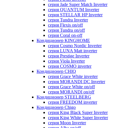
серия Jade Super Match Inverter
серия QUANTUM Inverter
серия STELLAR HP Inverter
серия Tundra Inverter
серия Flexis on/off
серия Tundra on/off
серия Coral on-off
Кондиционер KINGHOME
серия Cosmo Nordic Inverter
серия LUNA Matt inverter
серия Prestige Inverter
серия Viola Inverter
серия COSMO inverter
Кондиционер CHIQ
серия Grace White inverter
серия MORANDI DC Inverter
серия Grace White on/off
серия MORANDI on/off
Кондиционер STEELBERG
серия FREEDOM inverter
Кондиционер Chigo
серия King Black Super Inverter
серия King White Super Inverter
серия Moon Inverter
серия Alba on/off