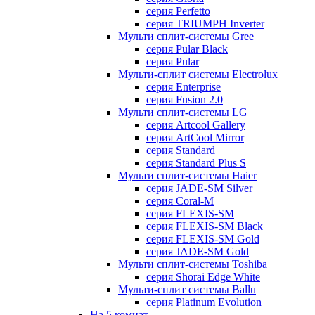
серия Perfetto
серия TRIUMPH Inverter
Мульти сплит-системы Gree
серия Pular Black
серия Pular
Мульти-сплит системы Electrolux
серия Enterprise
серия Fusion 2.0
Мульти сплит-системы LG
серия Artcool Gallery
серия ArtCool Mirror
серия Standard
серия Standard Plus S
Мульти сплит-системы Haier
серия JADE-SM Silver
серия Coral-M
серия FLEXIS-SM
серия FLEXIS-SM Black
серия FLEXIS-SM Gold
серия JADE-SM Gold
Мульти сплит-системы Toshiba
серия Shorai Edge White
Мульти-сплит системы Ballu
серия Platinum Evolution
На 5 комнат