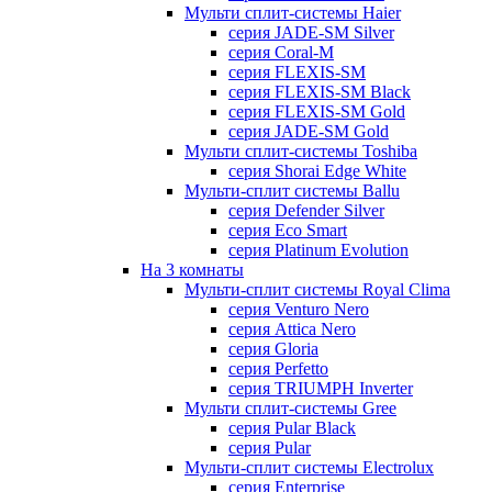
Мульти сплит-системы Haier
серия JADE-SM Silver
серия Coral-M
серия FLEXIS-SM
серия FLEXIS-SM Black
серия FLEXIS-SM Gold
серия JADE-SM Gold
Мульти сплит-системы Toshiba
серия Shorai Edge White
Мульти-сплит системы Ballu
серия Defender Silver
серия Eco Smart
серия Platinum Evolution
На 3 комнаты
Мульти-сплит системы Royal Clima
серия Venturo Nero
серия Attica Nero
серия Gloria
серия Perfetto
серия TRIUMPH Inverter
Мульти сплит-системы Gree
серия Pular Black
серия Pular
Мульти-сплит системы Electrolux
серия Enterprise