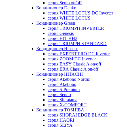
серия Sento on/off
Кондиционер Denko
серия WHITE LOTUS DC Inverter
серия WHITE LOTUS
Кондиционер Green
серия TRIUMPH INVERTER
серия Genesis
серия HIT HH2
серия TRIUMPH STANDARD
Кондиционер Hisense
серия EXPERT PRO DC Inverter
серия ZOOM DC Inverter
серия EASY Classic A on/off
серия ERA Classic A on/off
Кондиционер HITACHI
cерия Akebono Nordic
серия Akebono
серия S-Premium
серия Sendo
серия Shiratama
серия X-COMFORT
Кондиционер TOSHIBA
серия SHORAI EDGE BLACK
серия HAORI
серия SEIYA