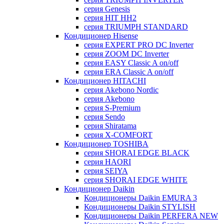
серия Genesis
серия HIT HH2
серия TRIUMPH STANDARD
Кондиционер Hisense
серия EXPERT PRO DC Inverter
серия ZOOM DC Inverter
серия EASY Classic A on/off
серия ERA Classic A on/off
Кондиционер HITACHI
cерия Akebono Nordic
серия Akebono
серия S-Premium
серия Sendo
серия Shiratama
серия X-COMFORT
Кондиционер TOSHIBA
серия SHORAI EDGE BLACK
серия HAORI
серия SEIYA
серия SHORAI EDGE WHITE
Кондиционер Daikin
Кондиционеры Daikin EMURA 3
Кондиционеры Daikin STYLISH
Кондиционеры Daikin PERFERA NEW