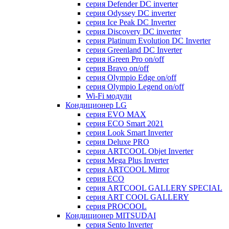
серия Defender DC inverter
серия Odyssey DC inverter
серия Ice Peak DС Inverter
cерия Discovery DC inverter
серия Platinum Evolution DC Inverter
серия Greenland DC Inverter
серия iGreen Pro on/off
серия Bravo on/off
серия Olympio Edge on/off
серия Olympio Legend on/off
Wi-Fi модули
Кондиционер LG
серия EVO MAX
серия ECO Smart 2021
серия Look Smart Inverter
серия Deluxe PRO
серия ARTCOOL Objet Inverter
серия Mega Plus Inverter
серия ARTCOOL Mirror
серия ECO
серия ARTCOOL GALLERY SPECIAL
серия ART COOL GALLERY
серия PROCOOL
Кондиционер MITSUDAI
серия Sento Inverter