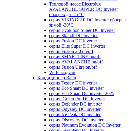
Тепловой насос Electrolux
AVALANCHE SUPER DC-Inverter
обогрев до -25 °С
серия VIKING 2.0 DC Inverter обогрев
зимой -30°С
серия Evolution Super DC Inverter
серия Skandi DC Inverter
серия Fusion DC inverter
серия Elite Super DC Inverter
серия Fusion 2.0 on/off
серия SMARTLINE on/off
серия AVALANCHE on/off
серия Fusion Ultra on/off
Wi-Fi модули
Кондиционер Ballu
серия Tessey DC inverter
серия Eco Smart DC inverter
серия Eco Smart DC inverter 2025
серия iGreen Pro DC Inverter
серия Defender DC inverter
серия Odyssey DC inverter
серия Ice Peak DС Inverter
cерия Discovery DC inverter
серия Platinum Evolution DC Inverter
серия Greenland DC Inverter