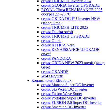
серия TRIUMPH Inverter 2024
серия GLORIA Inverter UPGRADE
ROYAL Clima RENAISSANCE 2025
обогрев до -25 °С
серия GRIDA DC EU Inverter NEW
(завод Gree)
серия TRIUMPH LITE 2025
серия Felicita on/off
серия TRIUMPH UPGRADE
серия Gloria
серия ATTICA Nero
серия RENAISSANCE UPGRADE
on/off
серия PANDORA
серия GRIDA NEW 2023 on/off (завод
Gree)
серия GRANDE
Wi-Fi модули
Кондиционер Electrolux
серия Monaco Super DC Inverter
серия SkyWorth DC-Inverter
серия Fusion Wave Super
серия Portofino Super DC-Inverter
серия FUSION 2.0 Super DC Іnverter
серия Smartline DC Inverter