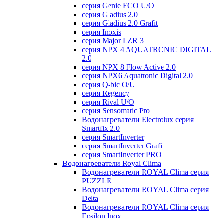
серия Genie ECO U/О
серия Gladius 2.0
серия Gladius 2.0 Grafit
серия Inoxis
серия Major LZR 3
серия NPX 4 AQUATRONIC DIGITAL
2.0
серия NPX 8 Flow Active 2.0
серия NPX6 Aquatronic Digital 2.0
серия Q-bic O/U
серия Regency
серия Rival U/О
серия Sensomatic Pro
Водонагреватели Electrolux серия
Smartfix 2.0
серия SmartInverter
серия SmartInverter Grafit
серия SmartInverter PRO
Водонагреватели Royal Clima
Водонагреватели ROYAL Clima серия
PUZZLE
Водонагреватели ROYAL Clima серия
Delta
Водонагреватели ROYAL Clima серия
Epsilon Inox