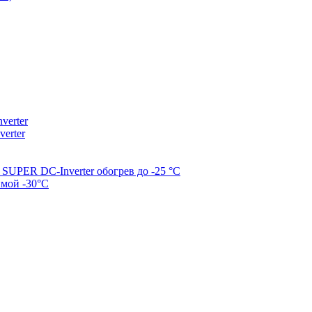
erter
erter
SUPER DC-Inverter обогрев до -25 °С
имой -30°С