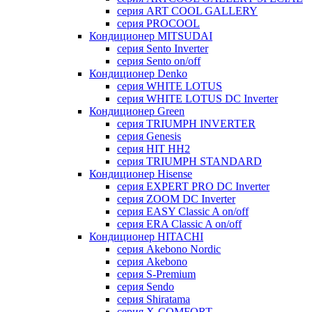
серия ART COOL GALLERY
серия PROCOOL
Кондиционер MITSUDAI
серия Sento Inverter
серия Sento on/off
Кондиционер Denko
серия WHITE LOTUS
серия WHITE LOTUS DC Inverter
Кондиционер Green
серия TRIUMPH INVERTER
серия Genesis
серия HIT HH2
серия TRIUMPH STANDARD
Кондиционер Hisense
серия EXPERT PRO DC Inverter
серия ZOOM DC Inverter
серия EASY Classic A on/off
серия ERA Classic A on/off
Кондиционер HITACHI
cерия Akebono Nordic
серия Akebono
серия S-Premium
серия Sendo
серия Shiratama
серия X-COMFORT