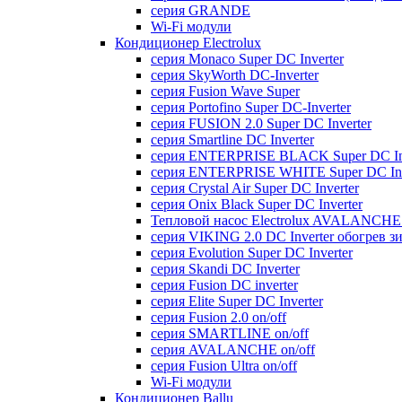
серия GRANDE
Wi-Fi модули
Кондиционер Electrolux
серия Monaco Super DC Inverter
серия SkyWorth DC-Inverter
серия Fusion Wave Super
серия Portofino Super DC-Inverter
серия FUSION 2.0 Super DC Іnverter
серия Smartline DC Inverter
серия ENTERPRISE BLACK Super DC Inv
серия ENTERPRISE WHITE Super DC Inv
серия Crystal Air Super DC Inverter
серия Onix Black Super DC Inverter
Тепловой насос Electrolux AVALANCHE 
серия VIKING 2.0 DC Inverter обогрев з
серия Evolution Super DC Inverter
серия Skandi DC Inverter
серия Fusion DC inverter
серия Elite Super DC Inverter
серия Fusion 2.0 on/off
серия SMARTLINE on/off
серия AVALANCHE on/off
серия Fusion Ultra on/off
Wi-Fi модули
Кондиционер Ballu