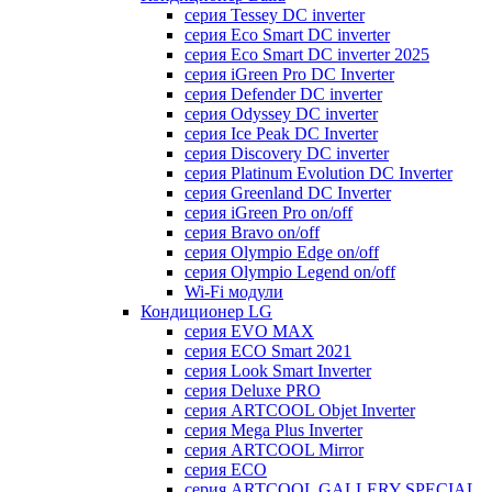
серия Tessey DC inverter
серия Eco Smart DC inverter
серия Eco Smart DC inverter 2025
серия iGreen Pro DC Inverter
серия Defender DC inverter
серия Odyssey DC inverter
серия Ice Peak DС Inverter
cерия Discovery DC inverter
серия Platinum Evolution DC Inverter
серия Greenland DC Inverter
серия iGreen Pro on/off
серия Bravo on/off
серия Olympio Edge on/off
серия Olympio Legend on/off
Wi-Fi модули
Кондиционер LG
серия EVO MAX
серия ECO Smart 2021
серия Look Smart Inverter
серия Deluxe PRO
серия ARTCOOL Objet Inverter
серия Mega Plus Inverter
серия ARTCOOL Mirror
серия ECO
серия ARTCOOL GALLERY SPECIAL