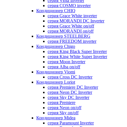
серия Viola Inverter
серия COSMO inverter
Кондиционер CHIQ
серия Grace White inverter
серия MORANDI DC Inverter
серия Grace White on/off
серия MORANDI on/off
Кондиционер STEELBERG
серия FREEDOM inverter
Кондиционер Chigo
серия King Black Super Inverter
серия King White Super Inverter
серия Moon Inverter
серия Alba on/off
Кондиционер Viomi
серия Cross DC Inverter
Кондиционер Loriot
серия Premiere DC Inverter
серия Neon DC Inverter
серия Sky DC Inverter
серия Premiere
серия Neon on/off
серия Sky on/off
Кондиционер Midea
серия Paramount Inverter