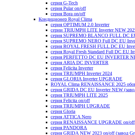
серия G-Tech
серия Pular on/off
серия Bora on/off
Кондиционер Royal Clima
серия OPTIMUM 2.0 Inverter
серии TRIUMPH LITE Inverter NEW 202
серия SUPREMO BLANCO FULL DC E
серия SUPREMO NERO Full DC EU Inver
серия ROYAL FRESH FULL DC EU Inver
серия Royal Fresh Standard Full DC EU Inv
серия PERFETTO DC EU INVERTER NE
серия ARIA DC INVERTER
серия Felicita Inverter
серия TRIUMPH Inverter 2024
серия GLORIA Inverter UPGRADE
ROYAL Clima RENAISSANCE 2025 обогр
серия GRIDA DC EU Inverter NEW (заво
серия TRIUMPH LITE 2025
серия Felicita on/off
серия TRIUMPH UPGRADE
серия Gloria
серия ATTICA Nero
серия RENAISSANCE UPGRADE on/off
серия PANDORA
серия GRIDA NEW 2023 on/off (завод Gr