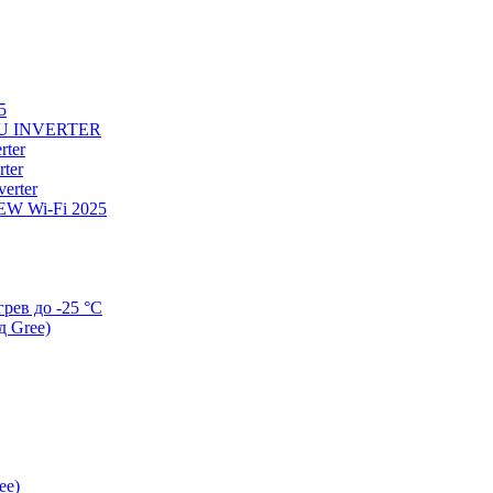
5
U INVERTER
ter
ter
erter
W Wi-Fi 2025
ев до -25 °С
д Gree)
ee)