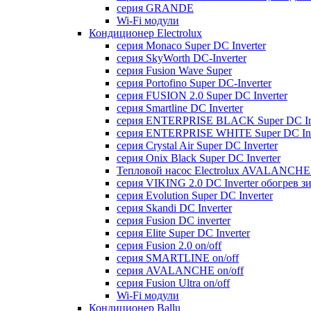
серия GRANDE
Wi-Fi модули
Кондиционер Electrolux
серия Monaco Super DC Inverter
серия SkyWorth DC-Inverter
серия Fusion Wave Super
серия Portofino Super DC-Inverter
серия FUSION 2.0 Super DC Іnverter
серия Smartline DC Inverter
серия ENTERPRISE BLACK Super DC Inv
серия ENTERPRISE WHITE Super DC Inv
серия Crystal Air Super DC Inverter
серия Onix Black Super DC Inverter
Тепловой насос Electrolux AVALANCHE 
серия VIKING 2.0 DC Inverter обогрев з
серия Evolution Super DC Inverter
серия Skandi DC Inverter
серия Fusion DC inverter
серия Elite Super DC Inverter
серия Fusion 2.0 on/off
серия SMARTLINE on/off
серия AVALANCHE on/off
серия Fusion Ultra on/off
Wi-Fi модули
Кондиционер Ballu