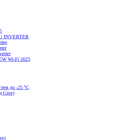
5
U INVERTER
ter
ter
erter
W Wi-Fi 2025
ев до -25 °С
д Gree)
ee)