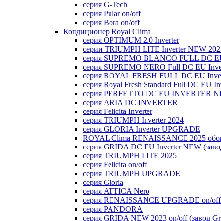
серия G-Tech
серия Pular on/off
серия Bora on/off
Кондиционер Royal Clima
серия OPTIMUM 2.0 Inverter
серии TRIUMPH LITE Inverter NEW 202
серия SUPREMO BLANCO FULL DC E
серия SUPREMO NERO Full DC EU Inver
серия ROYAL FRESH FULL DC EU Inver
серия Royal Fresh Standard Full DC EU Inv
серия PERFETTO DC EU INVERTER NE
серия ARIA DC INVERTER
серия Felicita Inverter
серия TRIUMPH Inverter 2024
серия GLORIA Inverter UPGRADE
ROYAL Clima RENAISSANCE 2025 обогр
серия GRIDA DC EU Inverter NEW (заво
серия TRIUMPH LITE 2025
серия Felicita on/off
серия TRIUMPH UPGRADE
серия Gloria
серия ATTICA Nero
серия RENAISSANCE UPGRADE on/off
серия PANDORA
серия GRIDA NEW 2023 on/off (завод Gr