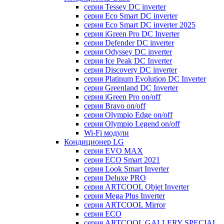
серия Tessey DC inverter
серия Eco Smart DC inverter
серия Eco Smart DC inverter 2025
серия iGreen Pro DC Inverter
серия Defender DC inverter
серия Odyssey DC inverter
серия Ice Peak DС Inverter
cерия Discovery DC inverter
серия Platinum Evolution DC Inverter
серия Greenland DC Inverter
серия iGreen Pro on/off
серия Bravo on/off
серия Olympio Edge on/off
серия Olympio Legend on/off
Wi-Fi модули
Кондиционер LG
серия EVO MAX
серия ECO Smart 2021
серия Look Smart Inverter
серия Deluxe PRO
серия ARTCOOL Objet Inverter
серия Mega Plus Inverter
серия ARTCOOL Mirror
серия ECO
серия ARTCOOL GALLERY SPECIAL