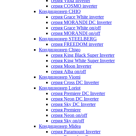
серия Viola Inverter
серия COSMO inverter
Кондиционер CHIQ
серия Grace White inverter
серия MORANDI DC Inverter
серия Grace White on/off
серия MORANDI on/off
Кондиционер STEELBERG
серия FREEDOM inverter
Кондиционер Chigo
серия King Black Super Inverter
серия King White Super Inverter
серия Moon Inverter
серия Alba on/off
Кондиционер Viomi
серия Cross DC Inverter
Кондиционер Loriot
серия Premiere DC Inverter
серия Neon DC Inverter
серия Sky DC Inverter
серия Premiere
серия Neon on/off
серия Sky on/off
Кондиционер Midea
серия Paramount Inverter