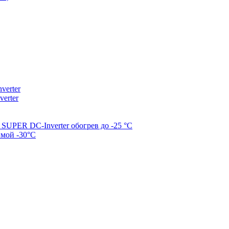
erter
erter
SUPER DC-Inverter обогрев до -25 °С
имой -30°С