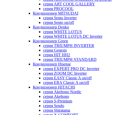
серия ART COOL GALLERY
серия PROCOOL
Кондиционер MITSUDAI
серия Sento Inverter
серия Sento on/off
Кондиционер Denko
серия WHITE LOTUS
серия WHITE LOTUS DC Inverter
Кондиционер Green
серия TRIUMPH INVERTER
серия Genesis
серия HIT HH2
серия TRIUMPH STANDARD
Кондиционер Hisense
серия EXPERT PRO DC Inverter
серия ZOOM DC Inverter
серия EASY Classic A on/off
серия ERA Classic A on/off
Кондиционер HITACHI
cерия Akebono Nordic
серия Akebono
серия S-Premium
серия Sendo
серия Shiratama
серия X-COMFORT