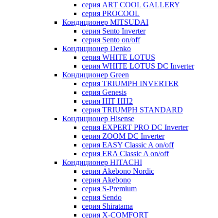
серия ART COOL GALLERY
серия PROCOOL
Кондиционер MITSUDAI
серия Sento Inverter
серия Sento on/off
Кондиционер Denko
серия WHITE LOTUS
серия WHITE LOTUS DC Inverter
Кондиционер Green
серия TRIUMPH INVERTER
серия Genesis
серия HIT HH2
серия TRIUMPH STANDARD
Кондиционер Hisense
серия EXPERT PRO DC Inverter
серия ZOOM DC Inverter
серия EASY Classic A on/off
серия ERA Classic A on/off
Кондиционер HITACHI
cерия Akebono Nordic
серия Akebono
серия S-Premium
серия Sendo
серия Shiratama
серия X-COMFORT