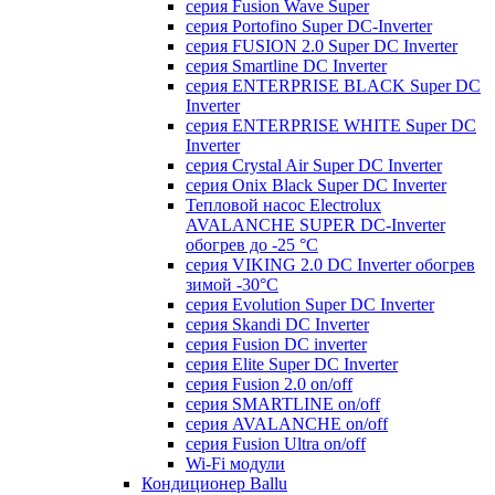
серия Fusion Wave Super
серия Portofino Super DC-Inverter
серия FUSION 2.0 Super DC Іnverter
серия Smartline DC Inverter
серия ENTERPRISE BLACK Super DC
Inverter
серия ENTERPRISE WHITE Super DC
Inverter
серия Crystal Air Super DC Inverter
серия Onix Black Super DC Inverter
Тепловой насос Electrolux
AVALANCHE SUPER DC-Inverter
обогрев до -25 °С
серия VIKING 2.0 DC Inverter обогрев
зимой -30°С
серия Evolution Super DC Inverter
серия Skandi DC Inverter
серия Fusion DC inverter
серия Elite Super DC Inverter
серия Fusion 2.0 on/off
серия SMARTLINE on/off
серия AVALANCHE on/off
серия Fusion Ultra on/off
Wi-Fi модули
Кондиционер Ballu