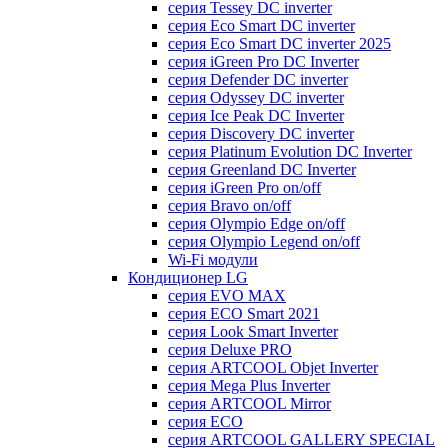
серия Tessey DC inverter
серия Eco Smart DC inverter
серия Eco Smart DC inverter 2025
серия iGreen Pro DC Inverter
серия Defender DC inverter
серия Odyssey DC inverter
серия Ice Peak DС Inverter
cерия Discovery DC inverter
серия Platinum Evolution DC Inverter
серия Greenland DC Inverter
серия iGreen Pro on/off
серия Bravo on/off
серия Olympio Edge on/off
серия Olympio Legend on/off
Wi-Fi модули
Кондиционер LG
серия EVO MAX
серия ECO Smart 2021
серия Look Smart Inverter
серия Deluxe PRO
серия ARTCOOL Objet Inverter
серия Mega Plus Inverter
серия ARTCOOL Mirror
серия ECO
серия ARTCOOL GALLERY SPECIAL