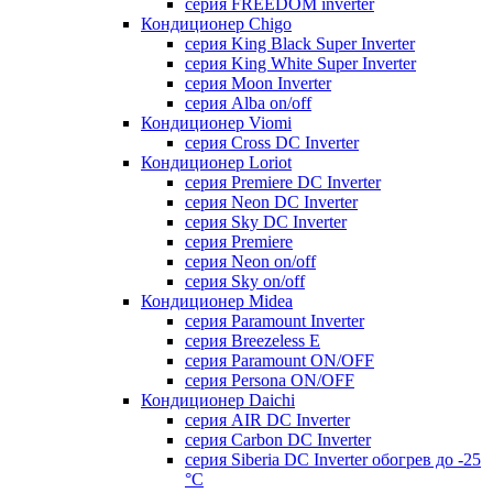
серия FREEDOM inverter
Кондиционер Chigo
серия King Black Super Inverter
серия King White Super Inverter
серия Moon Inverter
серия Alba on/off
Кондиционер Viomi
серия Cross DC Inverter
Кондиционер Loriot
серия Premiere DC Inverter
серия Neon DC Inverter
серия Sky DC Inverter
серия Premiere
серия Neon on/off
серия Sky on/off
Кондиционер Midea
серия Paramount Inverter
серия Breezeless E
серия Paramount ON/OFF
серия Persona ON/OFF
Кондиционер Daichi
серия AIR DC Inverter
серия Carbon DC Inverter
серия Siberia DC Inverter обогрев до -25
°С