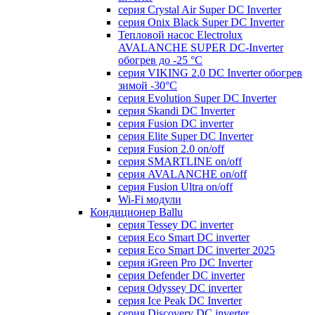
серия Crystal Air Super DC Inverter
серия Onix Black Super DC Inverter
Тепловой насос Electrolux
AVALANCHE SUPER DC-Inverter
обогрев до -25 °С
серия VIKING 2.0 DC Inverter обогрев
зимой -30°С
серия Evolution Super DC Inverter
серия Skandi DC Inverter
серия Fusion DC inverter
серия Elite Super DC Inverter
серия Fusion 2.0 on/off
серия SMARTLINE on/off
серия AVALANCHE on/off
серия Fusion Ultra on/off
Wi-Fi модули
Кондиционер Ballu
серия Tessey DC inverter
серия Eco Smart DC inverter
серия Eco Smart DC inverter 2025
серия iGreen Pro DC Inverter
серия Defender DC inverter
серия Odyssey DC inverter
серия Ice Peak DС Inverter
cерия Discovery DC inverter