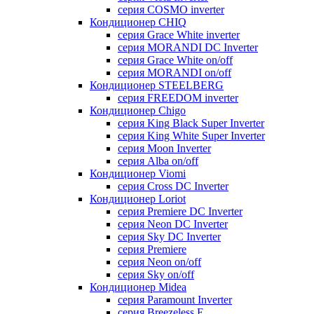
серия COSMO inverter
Кондиционер CHIQ
серия Grace White inverter
серия MORANDI DC Inverter
серия Grace White on/off
серия MORANDI on/off
Кондиционер STEELBERG
серия FREEDOM inverter
Кондиционер Chigo
серия King Black Super Inverter
серия King White Super Inverter
серия Moon Inverter
серия Alba on/off
Кондиционер Viomi
серия Cross DC Inverter
Кондиционер Loriot
серия Premiere DC Inverter
серия Neon DC Inverter
серия Sky DC Inverter
серия Premiere
серия Neon on/off
серия Sky on/off
Кондиционер Midea
серия Paramount Inverter
серия Breezeless E