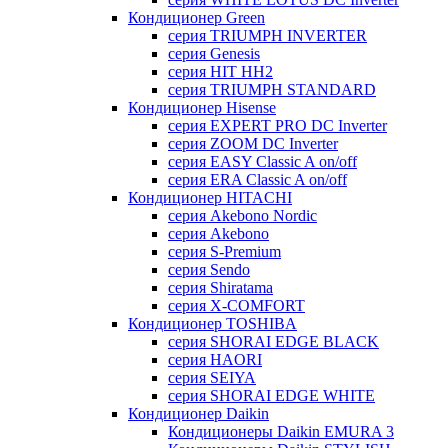
Кондиционер Green
серия TRIUMPH INVERTER
серия Genesis
серия HIT HH2
серия TRIUMPH STANDARD
Кондиционер Hisense
серия EXPERT PRO DC Inverter
серия ZOOM DC Inverter
серия EASY Classic A on/off
серия ERA Classic A on/off
Кондиционер HITACHI
cерия Akebono Nordic
серия Akebono
серия S-Premium
серия Sendo
серия Shiratama
серия X-COMFORT
Кондиционер TOSHIBA
серия SHORAI EDGE BLACK
серия HAORI
серия SEIYA
серия SHORAI EDGE WHITE
Кондиционер Daikin
Кондиционеры Daikin EMURA 3