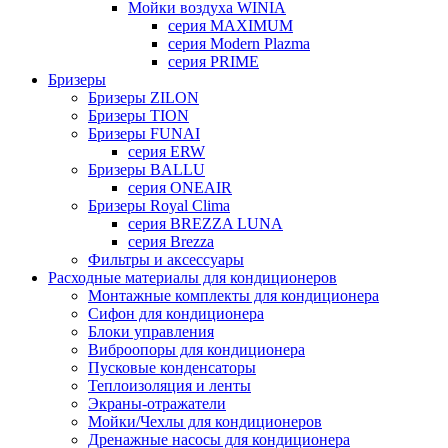
Мойки воздуха WINIA
серия MAXIMUM
серия Modern Plazma
серия PRIME
Бризеры
Бризеры ZILON
Бризеры TION
Бризеры FUNAI
серия ERW
Бризеры BALLU
серия ONEAIR
Бризеры Royal Clima
серия BREZZA LUNA
серия Brezza
Фильтры и аксессуары
Расходные материалы для кондиционеров
Монтажные комплекты для кондиционера
Сифон для кондиционера
Блоки управления
Виброопоры для кондиционера
Пусковые конденсаторы
Теплоизоляция и ленты
Экраны-отражатели
Мойки/Чехлы для кондиционеров
Дренажные насосы для кондиционера