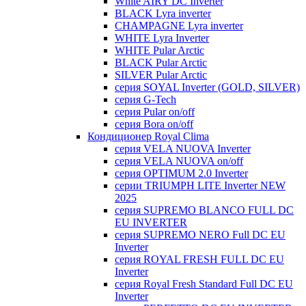
White AIRY DC Inverter
BLACK Lyra inverter
CHAMPAGNE Lyra inverter
WHITE Lyra Inverter
WHITE Pular Arctic
BLACK Pular Arctic
SILVER Pular Arctic
серия SOYAL Inverter (GOLD, SILVER)
серия G-Tech
серия Pular on/off
серия Bora on/off
Кондиционер Royal Clima
серия VELA NUOVA Inverter
серия VELA NUOVA on/off
серия OPTIMUM 2.0 Inverter
серии TRIUMPH LITE Inverter NEW
2025
серия SUPREMO BLANCO FULL DC
EU INVERTER
серия SUPREMO NERO Full DC EU
Inverter
серия ROYAL FRESH FULL DC EU
Inverter
серия Royal Fresh Standard Full DC EU
Inverter