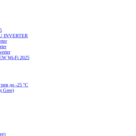
5
U INVERTER
ter
ter
erter
W Wi-Fi 2025
ев до -25 °С
д Gree)
ee)