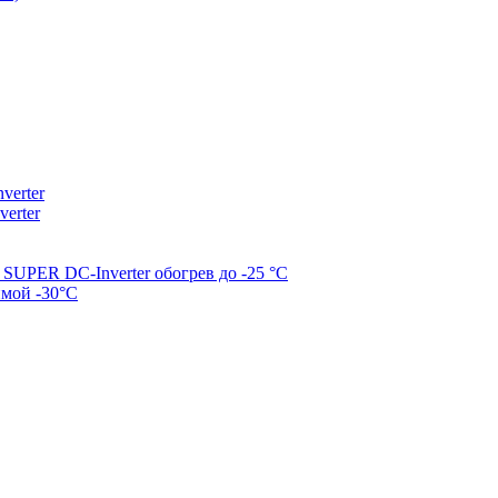
erter
erter
SUPER DC-Inverter обогрев до -25 °С
имой -30°С