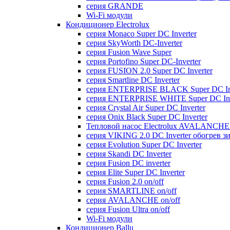
серия GRANDE
Wi-Fi модули
Кондиционер Electrolux
серия Monaco Super DC Inverter
серия SkyWorth DC-Inverter
серия Fusion Wave Super
серия Portofino Super DC-Inverter
серия FUSION 2.0 Super DC Іnverter
серия Smartline DC Inverter
серия ENTERPRISE BLACK Super DC Inv
серия ENTERPRISE WHITE Super DC Inv
серия Crystal Air Super DC Inverter
серия Onix Black Super DC Inverter
Тепловой насос Electrolux AVALANCHE 
серия VIKING 2.0 DC Inverter обогрев з
серия Evolution Super DC Inverter
серия Skandi DC Inverter
серия Fusion DC inverter
серия Elite Super DC Inverter
серия Fusion 2.0 on/off
серия SMARTLINE on/off
серия AVALANCHE on/off
серия Fusion Ultra on/off
Wi-Fi модули
Кондиционер Ballu