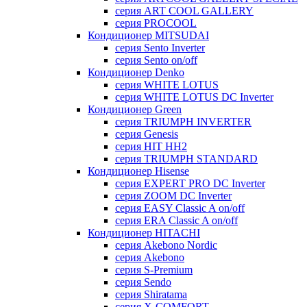
серия ART COOL GALLERY
серия PROCOOL
Кондиционер MITSUDAI
серия Sento Inverter
серия Sento on/off
Кондиционер Denko
серия WHITE LOTUS
серия WHITE LOTUS DC Inverter
Кондиционер Green
серия TRIUMPH INVERTER
серия Genesis
серия HIT HH2
серия TRIUMPH STANDARD
Кондиционер Hisense
серия EXPERT PRO DC Inverter
серия ZOOM DC Inverter
серия EASY Classic A on/off
серия ERA Classic A on/off
Кондиционер HITACHI
cерия Akebono Nordic
серия Akebono
серия S-Premium
серия Sendo
серия Shiratama
серия X-COMFORT