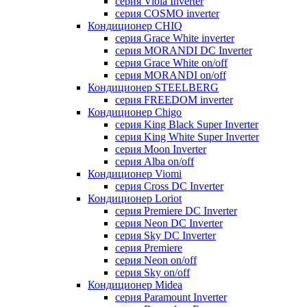
серия Viola Inverter
серия COSMO inverter
Кондиционер CHIQ
серия Grace White inverter
серия MORANDI DC Inverter
серия Grace White on/off
серия MORANDI on/off
Кондиционер STEELBERG
серия FREEDOM inverter
Кондиционер Chigo
серия King Black Super Inverter
серия King White Super Inverter
серия Moon Inverter
серия Alba on/off
Кондиционер Viomi
серия Cross DC Inverter
Кондиционер Loriot
серия Premiere DC Inverter
серия Neon DC Inverter
серия Sky DC Inverter
серия Premiere
серия Neon on/off
серия Sky on/off
Кондиционер Midea
серия Paramount Inverter