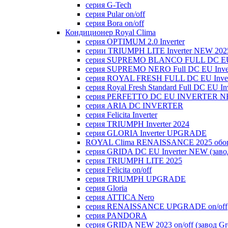
серия G-Tech
серия Pular on/off
серия Bora on/off
Кондиционер Royal Clima
серия OPTIMUM 2.0 Inverter
серии TRIUMPH LITE Inverter NEW 202
серия SUPREMO BLANCO FULL DC E
серия SUPREMO NERO Full DC EU Inver
серия ROYAL FRESH FULL DC EU Inver
серия Royal Fresh Standard Full DC EU Inv
серия PERFETTO DC EU INVERTER NE
серия ARIA DC INVERTER
серия Felicita Inverter
серия TRIUMPH Inverter 2024
серия GLORIA Inverter UPGRADE
ROYAL Clima RENAISSANCE 2025 обогр
серия GRIDA DC EU Inverter NEW (заво
серия TRIUMPH LITE 2025
серия Felicita on/off
серия TRIUMPH UPGRADE
серия Gloria
серия ATTICA Nero
серия RENAISSANCE UPGRADE on/off
серия PANDORA
серия GRIDA NEW 2023 on/off (завод Gr