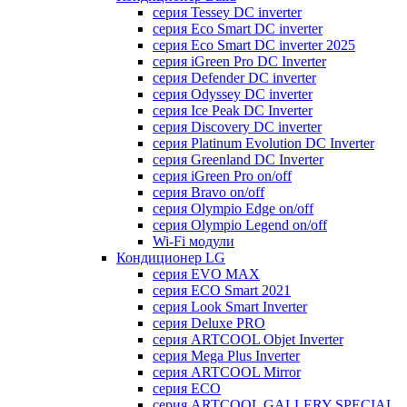
серия Tessey DC inverter
серия Eco Smart DC inverter
серия Eco Smart DC inverter 2025
серия iGreen Pro DC Inverter
серия Defender DC inverter
серия Odyssey DC inverter
серия Ice Peak DС Inverter
cерия Discovery DC inverter
серия Platinum Evolution DC Inverter
серия Greenland DC Inverter
серия iGreen Pro on/off
серия Bravo on/off
серия Olympio Edge on/off
серия Olympio Legend on/off
Wi-Fi модули
Кондиционер LG
серия EVO MAX
серия ECO Smart 2021
серия Look Smart Inverter
серия Deluxe PRO
серия ARTCOOL Objet Inverter
серия Mega Plus Inverter
серия ARTCOOL Mirror
серия ECO
серия ARTCOOL GALLERY SPECIAL