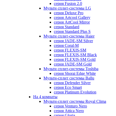
серия Fusion 2.0
Мульти сплит-системы LG
серия Deluxe Pro
серия Artcool Gallery
серия ArtCool Mirror
серия Standard
серия Standard Plus S
Мульти сплит-системы Haier
серия JADE-SM Silver
серия Coral-M
серия FLEXIS-SM
серия FLEXIS-SM Black
серия FLEXIS-SM Gold
серия JADE-SM Gold
Мульти сплит-системы Toshiba
серия Shorai Edge White
Мульти-сплит системы Ballu
серия Defender Silver
серия Eco Smart
серия Platinum Evolution
На 4 комнаты
Мульти-сплит системы Royal Clima
серия Venturo Nero
серия Attica Nero
серия Gloria