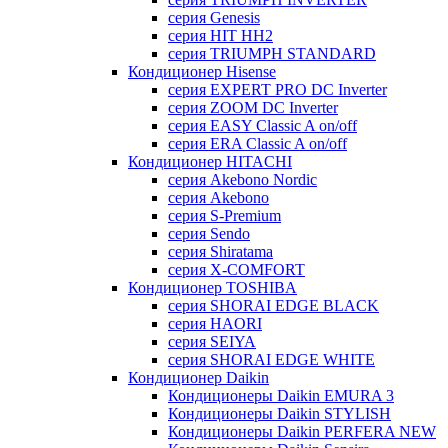
серия Genesis
серия HIT HH2
серия TRIUMPH STANDARD
Кондиционер Hisense
серия EXPERT PRO DC Inverter
серия ZOOM DC Inverter
серия EASY Classic A on/off
серия ERA Classic A on/off
Кондиционер HITACHI
cерия Akebono Nordic
серия Akebono
серия S-Premium
серия Sendo
серия Shiratama
серия X-COMFORT
Кондиционер TOSHIBA
серия SHORAI EDGE BLACK
серия HAORI
серия SEIYA
серия SHORAI EDGE WHITE
Кондиционер Daikin
Кондиционеры Daikin EMURA 3
Кондиционеры Daikin STYLISH
Кондиционеры Daikin PERFERA NEW