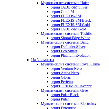
Мульти сплит-системы Haier
серия JADE-SM Silver
серия Coral-M
серия FLEXIS-SM
серия FLEXIS-SM Black
серия FLEXIS-SM Gold
серия JADE-SM Gold
Мульти сплит-системы Toshiba
серия Shorai Edge White
Мульти-сплит системы Ballu
серия Defender Silver
серия Eco Smart
серия Platinum Evolution
На 3 комнаты
Мульти-сплит системы Royal Clima
серия Venturo Nero
серия Attica Nero
серия Gloria
серия Perfetto
серия TRIUMPH Inverter
Мульти сплит-системы Gree
серия Pular Black
серия Pular
Мульти-сплит системы Electrolux
серия Enterprise