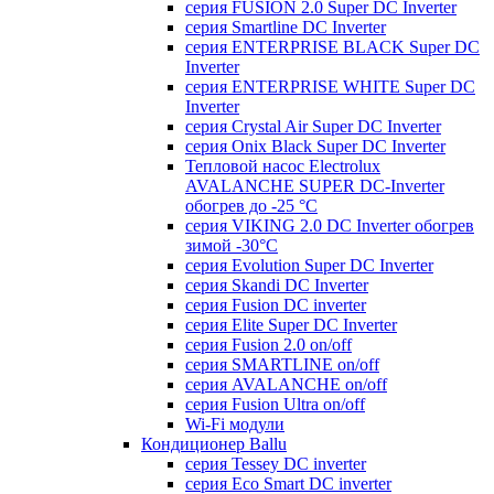
серия FUSION 2.0 Super DC Іnverter
серия Smartline DC Inverter
серия ENTERPRISE BLACK Super DC
Inverter
серия ENTERPRISE WHITE Super DC
Inverter
серия Crystal Air Super DC Inverter
серия Onix Black Super DC Inverter
Тепловой насос Electrolux
AVALANCHE SUPER DC-Inverter
обогрев до -25 °С
серия VIKING 2.0 DC Inverter обогрев
зимой -30°С
серия Evolution Super DC Inverter
серия Skandi DC Inverter
серия Fusion DC inverter
серия Elite Super DC Inverter
серия Fusion 2.0 on/off
серия SMARTLINE on/off
серия AVALANCHE on/off
серия Fusion Ultra on/off
Wi-Fi модули
Кондиционер Ballu
серия Tessey DC inverter
серия Eco Smart DC inverter