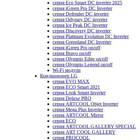
серия Eco Smart DC inverter 2025
серия iGreen Pro DC Inverter
серия Defender DC inverter
серия Odyssey DC inverter
серия Ice Peak DС Inverter
cерия Discovery DC inverter
серия Platinum Evolution DC Inverter
серия Greenland DC Inverter
серия iGreen Pro on/off
серия Bravo on/off
серия Olympio Edge on/off
серия Olympio Legend on/off
Wi-Fi модули
Кондиционер LG
серия EVO MAX
серия ECO Smart 2021
серия Look Smart Inverter
серия Deluxe PRO
серия ARTCOOL Objet Inverter
серия Mega Plus Inverter
серия ARTCOOL Mirror
серия ECO
серия ARTCOOL GALLERY SPECIAL
серия ART COOL GALLERY
серия PROCOOL