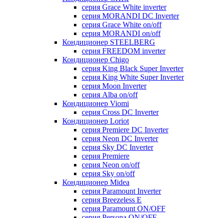
серия Grace White inverter
серия MORANDI DC Inverter
серия Grace White on/off
серия MORANDI on/off
Кондиционер STEELBERG
серия FREEDOM inverter
Кондиционер Chigo
серия King Black Super Inverter
серия King White Super Inverter
серия Moon Inverter
серия Alba on/off
Кондиционер Viomi
серия Cross DC Inverter
Кондиционер Loriot
серия Premiere DC Inverter
серия Neon DC Inverter
серия Sky DC Inverter
серия Premiere
серия Neon on/off
серия Sky on/off
Кондиционер Midea
серия Paramount Inverter
серия Breezeless E
серия Paramount ON/OFF
серия Persona ON/OFF