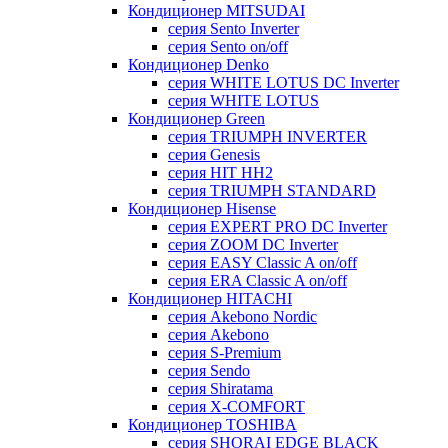
Кондиционер MITSUDAI
серия Sento Inverter
серия Sento on/off
Кондиционер Denko
серия WHITE LOTUS DC Inverter
серия WHITE LOTUS
Кондиционер Green
серия TRIUMPH INVERTER
серия Genesis
серия HIT HH2
серия TRIUMPH STANDARD
Кондиционер Hisense
серия EXPERT PRO DC Inverter
серия ZOOM DC Inverter
серия EASY Classic A on/off
серия ERA Classic A on/off
Кондиционер HITACHI
cерия Akebono Nordic
серия Akebono
серия S-Premium
серия Sendo
серия Shiratama
серия X-COMFORT
Кондиционер TOSHIBA
серия SHORAI EDGE BLACK