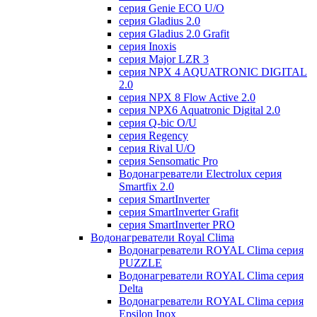
серия Genie ECO U/О
серия Gladius 2.0
серия Gladius 2.0 Grafit
серия Inoxis
серия Major LZR 3
серия NPX 4 AQUATRONIC DIGITAL
2.0
серия NPX 8 Flow Active 2.0
серия NPX6 Aquatronic Digital 2.0
серия Q-bic O/U
серия Regency
серия Rival U/О
серия Sensomatic Pro
Водонагреватели Electrolux серия
Smartfix 2.0
серия SmartInverter
серия SmartInverter Grafit
серия SmartInverter PRO
Водонагреватели Royal Clima
Водонагреватели ROYAL Clima серия
PUZZLE
Водонагреватели ROYAL Clima серия
Delta
Водонагреватели ROYAL Clima серия
Epsilon Inox