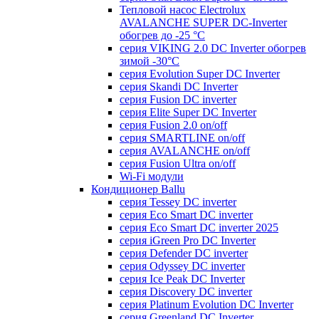
Тепловой насос Electrolux
AVALANCHE SUPER DC-Inverter
обогрев до -25 °С
серия VIKING 2.0 DC Inverter обогрев
зимой -30°С
серия Evolution Super DC Inverter
серия Skandi DC Inverter
серия Fusion DC inverter
серия Elite Super DC Inverter
серия Fusion 2.0 on/off
серия SMARTLINE on/off
серия AVALANCHE on/off
серия Fusion Ultra on/off
Wi-Fi модули
Кондиционер Ballu
серия Tessey DC inverter
серия Eco Smart DC inverter
серия Eco Smart DC inverter 2025
серия iGreen Pro DC Inverter
серия Defender DC inverter
серия Odyssey DC inverter
серия Ice Peak DС Inverter
cерия Discovery DC inverter
серия Platinum Evolution DC Inverter
серия Greenland DC Inverter