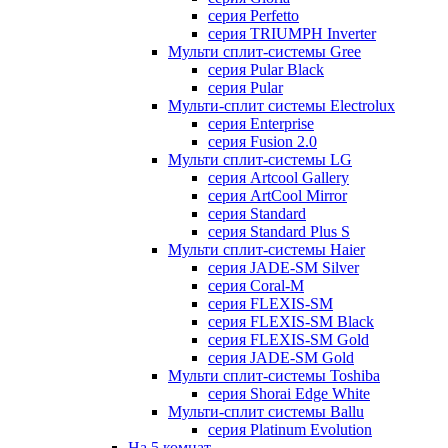
серия Perfetto
серия TRIUMPH Inverter
Мульти сплит-системы Gree
серия Pular Black
серия Pular
Мульти-сплит системы Electrolux
серия Enterprise
серия Fusion 2.0
Мульти сплит-системы LG
серия Artcool Gallery
серия ArtCool Mirror
серия Standard
серия Standard Plus S
Мульти сплит-системы Haier
серия JADE-SM Silver
серия Coral-M
серия FLEXIS-SM
серия FLEXIS-SM Black
серия FLEXIS-SM Gold
серия JADE-SM Gold
Мульти сплит-системы Toshiba
серия Shorai Edge White
Мульти-сплит системы Ballu
серия Platinum Evolution
На 5 комнат