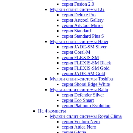
серия Fusion 2.0
Мульти сплит-системы LG
серия Deluxe Pro
серия Artcool Gallery
серия ArtCool Mirror
серия Standard
серия Standard Plus S
Мульти сплит-системы Haier
серия JADE-SM Silver
серия Coral-M
серия FLEXIS-SM
серия FLEXIS-SM Black
серия FLEXIS-SM Gold
серия JADE-SM Gold
Мульти сплит-системы Toshiba
серия Shorai Edge White
Мульти-сплит системы Ballu
серия Defender Silver
серия Eco Smart
серия Platinum Evolution
На 4 комнаты
Мульти-сплит системы Royal Clima
серия Venturo Nero
серия Attica Nero
серия Gloria