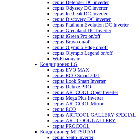
серия Defender DC inverter
серия Odyssey DC inverter
серия Ice Peak DС Inverter
cерия Discovery DC inverter
серия Platinum Evolution DC Inverter
серия Greenland DC Inverter
серия iGreen Pro on/off
серия Bravo on/off
серия Olympio Edge on/off
серия Olympio Legend on/off
Wi-Fi модули
Кондиционер LG
серия EVO MAX
серия ECO Smart 2021
серия Look Smart Inverter
серия Deluxe PRO
серия ARTCOOL Objet Inverter
серия Mega Plus Inverter
серия ARTCOOL Mirror
серия ECO
серия ARTCOOL GALLERY SPECIAL
серия ART COOL GALLERY
серия PROCOOL
Кондиционер MITSUDAI
серия Sento Inverter