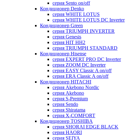
серия Sento on/off
Кондиционер Denko
серия WHITE LOTUS
серия WHITE LOTUS DC Inverter
Кондиционер Green
серия TRIUMPH INVERTER
серия Genesis
серия HIT HH2
серия TRIUMPH STANDARD
Кондиционер Hisense
серия EXPERT PRO DC Inverter
серия ZOOM DC Inverter
серия EASY Classic A on/off
серия ERA Classic A on/off
Кондиционер HITACHI
cерия Akebono Nordic
серия Akebono
серия S-Premium
серия Sendo
серия Shiratama
серия X-COMFORT
Кондиционер TOSHIBA
серия SHORAI EDGE BLACK
серия HAORI
серия SEIYA