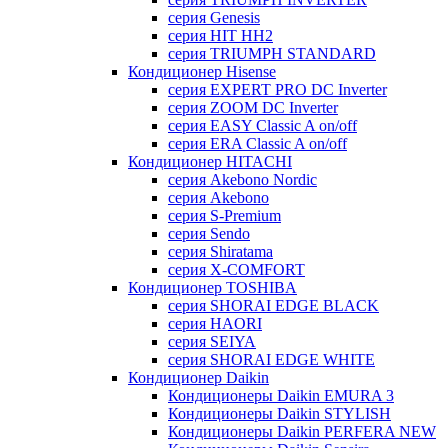
серия Genesis
серия HIT HH2
серия TRIUMPH STANDARD
Кондиционер Hisense
серия EXPERT PRO DC Inverter
серия ZOOM DC Inverter
серия EASY Classic A on/off
серия ERA Classic A on/off
Кондиционер HITACHI
cерия Akebono Nordic
серия Akebono
серия S-Premium
серия Sendo
серия Shiratama
серия X-COMFORT
Кондиционер TOSHIBA
серия SHORAI EDGE BLACK
серия HAORI
серия SEIYA
серия SHORAI EDGE WHITE
Кондиционер Daikin
Кондиционеры Daikin EMURA 3
Кондиционеры Daikin STYLISH
Кондиционеры Daikin PERFERA NEW