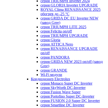
серия TRIUMPH Inverter 2024
серия GLORIA Inverter UPGRADE
ROYAL Clima RENAISSANCE 2025
обогрев до -25 °С
серия GRIDA DC EU Inverter NEW
(завод Gree)
серия TRIUMPH LITE 2025
серия Felicita on/off
серия TRIUMPH UPGRADE
серия Gloria
серия ATTICA Nero
серия RENAISSANCE UPGRADE
on/off
серия PANDORA
серия GRIDA NEW 2023 on/off (завод
Gree)
серия GRANDE
Wi-Fi модули
Кондиционер Electrolux
серия Monaco Super DC Inverter
серия SkyWorth DC-Inverter
серия Fusion Wave Super
серия Portofino Super DC-Inverter
серия FUSION 2.0 Super DC Іnverter
серия Smartline DC Inverter