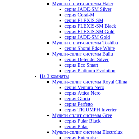
Мульти сплит-системы Haier
серия JADE-SM Silver
серия Coral-M
серия FLEXIS-SM
серия FLEXIS-SM Black
серия FLEXIS-SM Gold
серия JADE-SM Gold
Мульти сплит-системы Toshiba
серия Shorai Edge White
Мульти-сплит системы Ballu
серия Defender Silver
серия Eco Smart
серия Platinum Evolution
На 3 комнаты
Мульти-сплит системы Royal Clima
серия Venturo Nero
серия Attica Nero
серия Gloria
серия Perfetto
серия TRIUMPH Inverter
Мульти сплит-системы Gree
серия Pular Black
серия Pular
Мульти-сплит системы Electrolux
серия Enterprise