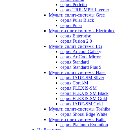
серия Perfetto
серия TRIUMPH Inverter
Мульти сплит-системы Gree
серия Pular Black
серия Pular
Мульти-сплит системы Electrolux
серия Enterprise
серия Fusion 2.0
Мульти сплит-системы LG
серия Artcool Gallery
серия ArtCool Mirror
серия Standard
серия Standard Plus S
Мульти сплит-системы Haier
серия JADE-SM Silver
серия Coral-M
серия FLEXIS-SM
серия FLEXIS-SM Black
серия FLEXIS-SM Gold
серия JADE-SM Gold
Мульти сплит-системы Toshiba
серия Shorai Edge White
Мульти-сплит системы Ballu
серия Platinum Evolution
На 5 комнат