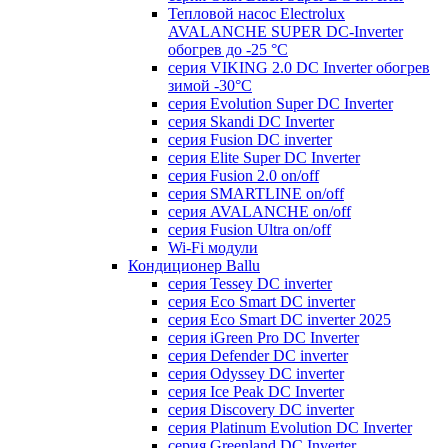
Тепловой насос Electrolux
AVALANCHE SUPER DC-Inverter
обогрев до -25 °С
серия VIKING 2.0 DC Inverter обогрев
зимой -30°С
серия Evolution Super DC Inverter
серия Skandi DC Inverter
серия Fusion DC inverter
серия Elite Super DC Inverter
серия Fusion 2.0 on/off
серия SMARTLINE on/off
серия AVALANCHE on/off
серия Fusion Ultra on/off
Wi-Fi модули
Кондиционер Ballu
серия Tessey DC inverter
серия Eco Smart DC inverter
серия Eco Smart DC inverter 2025
серия iGreen Pro DC Inverter
серия Defender DC inverter
серия Odyssey DC inverter
серия Ice Peak DС Inverter
cерия Discovery DC inverter
серия Platinum Evolution DC Inverter
серия Greenland DC Inverter