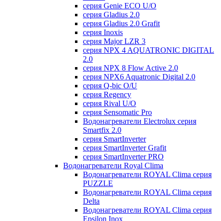
серия Genie ECO U/О
серия Gladius 2.0
серия Gladius 2.0 Grafit
серия Inoxis
серия Major LZR 3
серия NPX 4 AQUATRONIC DIGITAL
2.0
серия NPX 8 Flow Active 2.0
серия NPX6 Aquatronic Digital 2.0
серия Q-bic O/U
серия Regency
серия Rival U/О
серия Sensomatic Pro
Водонагреватели Electrolux серия
Smartfix 2.0
серия SmartInverter
серия SmartInverter Grafit
серия SmartInverter PRO
Водонагреватели Royal Clima
Водонагреватели ROYAL Clima серия
PUZZLE
Водонагреватели ROYAL Clima серия
Delta
Водонагреватели ROYAL Clima серия
Epsilon Inox