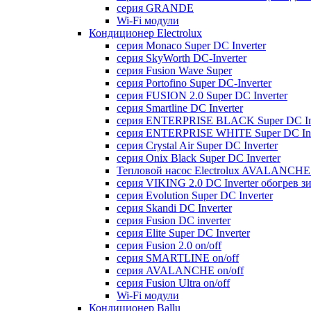
серия GRANDE
Wi-Fi модули
Кондиционер Electrolux
серия Monaco Super DC Inverter
серия SkyWorth DC-Inverter
серия Fusion Wave Super
серия Portofino Super DC-Inverter
серия FUSION 2.0 Super DC Іnverter
серия Smartline DC Inverter
серия ENTERPRISE BLACK Super DC Inv
серия ENTERPRISE WHITE Super DC Inv
серия Crystal Air Super DC Inverter
серия Onix Black Super DC Inverter
Тепловой насос Electrolux AVALANCHE 
серия VIKING 2.0 DC Inverter обогрев з
серия Evolution Super DC Inverter
серия Skandi DC Inverter
серия Fusion DC inverter
серия Elite Super DC Inverter
серия Fusion 2.0 on/off
серия SMARTLINE on/off
серия AVALANCHE on/off
серия Fusion Ultra on/off
Wi-Fi модули
Кондиционер Ballu