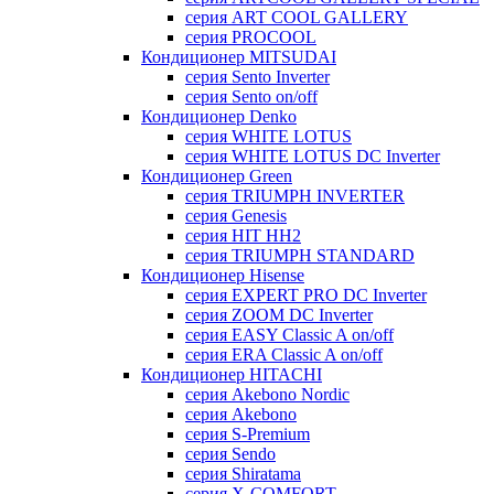
серия ART COOL GALLERY
серия PROCOOL
Кондиционер MITSUDAI
серия Sento Inverter
серия Sento on/off
Кондиционер Denko
серия WHITE LOTUS
серия WHITE LOTUS DC Inverter
Кондиционер Green
серия TRIUMPH INVERTER
серия Genesis
серия HIT HH2
серия TRIUMPH STANDARD
Кондиционер Hisense
серия EXPERT PRO DC Inverter
серия ZOOM DC Inverter
серия EASY Classic A on/off
серия ERA Classic A on/off
Кондиционер HITACHI
cерия Akebono Nordic
серия Akebono
серия S-Premium
серия Sendo
серия Shiratama
серия X-COMFORT