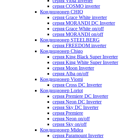
серия Viola Inverter
серия COSMO inverter
Кондиционер CHIQ
серия Grace White inverter
серия MORANDI DC Inverter
серия Grace White on/off
серия MORANDI on/off
Кондиционер STEELBERG
серия FREEDOM inverter
Кондиционер Chigo
серия King Black Super Inverter
серия King White Super Inverter
серия Moon Inverter
серия Alba on/off
Кондиционер Viomi
серия Cross DC Inverter
Кондиционер Loriot
серия Premiere DC Inverter
серия Neon DC Inverter
серия Sky DC Inverter
серия Premiere
серия Neon on/off
серия Sky on/off
Кондиционер Midea
серия Paramount Inverter