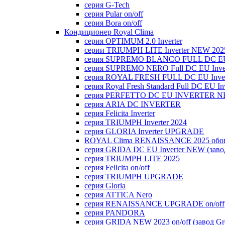
серия G-Tech
серия Pular on/off
серия Bora on/off
Кондиционер Royal Clima
серия OPTIMUM 2.0 Inverter
серии TRIUMPH LITE Inverter NEW 202
серия SUPREMO BLANCO FULL DC E
серия SUPREMO NERO Full DC EU Inver
серия ROYAL FRESH FULL DC EU Inver
серия Royal Fresh Standard Full DC EU Inv
серия PERFETTO DC EU INVERTER NE
серия ARIA DC INVERTER
серия Felicita Inverter
серия TRIUMPH Inverter 2024
серия GLORIA Inverter UPGRADE
ROYAL Clima RENAISSANCE 2025 обогр
серия GRIDA DC EU Inverter NEW (заво
серия TRIUMPH LITE 2025
серия Felicita on/off
серия TRIUMPH UPGRADE
серия Gloria
серия ATTICA Nero
серия RENAISSANCE UPGRADE on/off
серия PANDORA
серия GRIDA NEW 2023 on/off (завод Gr