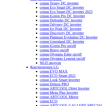
серия Tessey DC inverter
серия Eco Smart DC inverter
серия Eco Smart DC inverter 2025
серия iGreen Pro DC Inverter
серия Defender DC inverter
серия Odyssey DC inverter
серия Ice Peak DС Inverter
cерия Discovery DC inverter
серия Platinum Evolution DC Inverter
серия Greenland DC Inverter
серия iGreen Pro on/off
серия Bravo on/off
серия Olympio Edge on/off
серия Olympio Legend on/off
Wi-Fi модули
Кондиционер LG
серия EVO MAX
серия ECO Smart 2021
серия Look Smart Inverter
серия Deluxe PRO
серия ARTCOOL Objet Inverter
серия Mega Plus Inverter
серия ARTCOOL Mirror
серия ECO
серия ARTCOOL GALLERY SPECIAL