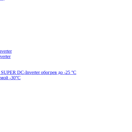
erter
erter
SUPER DC-Inverter обогрев до -25 °С
имой -30°С