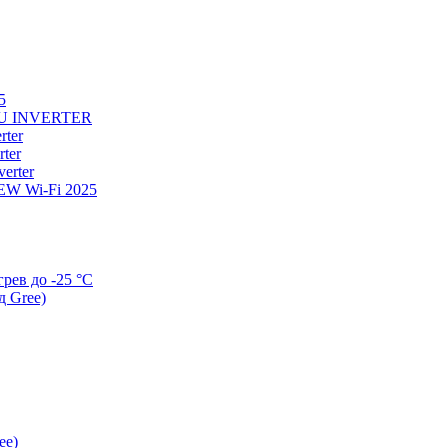
5
U INVERTER
ter
ter
erter
W Wi-Fi 2025
ев до -25 °С
д Gree)
ee)