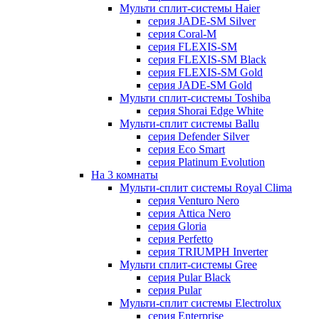
Мульти сплит-системы Haier
серия JADE-SM Silver
серия Coral-M
серия FLEXIS-SM
серия FLEXIS-SM Black
серия FLEXIS-SM Gold
серия JADE-SM Gold
Мульти сплит-системы Toshiba
серия Shorai Edge White
Мульти-сплит системы Ballu
серия Defender Silver
серия Eco Smart
серия Platinum Evolution
На 3 комнаты
Мульти-сплит системы Royal Clima
серия Venturo Nero
серия Attica Nero
серия Gloria
серия Perfetto
серия TRIUMPH Inverter
Мульти сплит-системы Gree
серия Pular Black
серия Pular
Мульти-сплит системы Electrolux
серия Enterprise