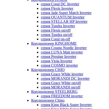
серия Coral DC Inverter
серия Flexis Inverter
серия Jade Super Match Inverter
серия QUANTUM Inverter
серия STELLAR HP Inverter
серия Tundra Inverter
серия Flexis on/off
серия Tundra on/off
серия Coral on-off
Кондиционер KINGHOME
серия Cosmo Nordic Inverter
серия LUNA Matt inverter
серия Prestige Inverter
серия Viola Inverter
серия COSMO inverter
Кондиционер CHIQ
серия Grace White inverter
серия MORANDI DC Inverter
серия Grace White on/off
серия MORANDI on/off
Кондиционер STEELBERG
серия FREEDOM inverter
Кондиционер Chigo
серия King Black Super Inverter