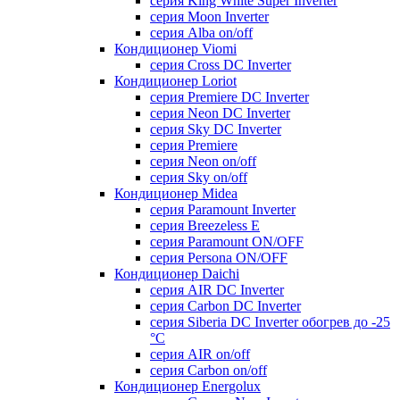
серия King White Super Inverter
серия Moon Inverter
серия Alba on/off
Кондиционер Viomi
серия Cross DC Inverter
Кондиционер Loriot
серия Premiere DC Inverter
серия Neon DC Inverter
серия Sky DC Inverter
серия Premiere
серия Neon on/off
серия Sky on/off
Кондиционер Midea
серия Paramount Inverter
серия Breezeless E
серия Paramount ON/OFF
серия Persona ON/OFF
Кондиционер Daichi
серия AIR DC Inverter
серия Carbon DC Inverter
серия Siberia DC Inverter обогрев до -25
°С
серия AIR on/off
серия Carbon on/off
Кондиционер Energolux