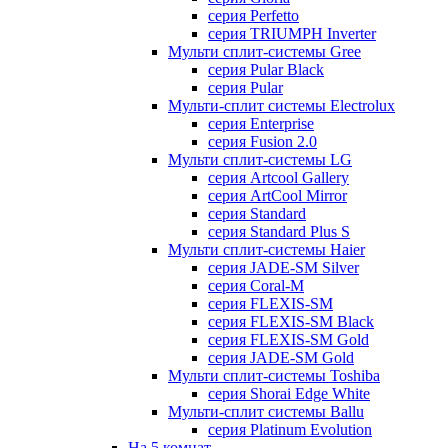
серия Perfetto
серия TRIUMPH Inverter
Мульти сплит-системы Gree
серия Pular Black
серия Pular
Мульти-сплит системы Electrolux
серия Enterprise
серия Fusion 2.0
Мульти сплит-системы LG
серия Artcool Gallery
серия ArtCool Mirror
серия Standard
серия Standard Plus S
Мульти сплит-системы Haier
серия JADE-SM Silver
серия Coral-M
серия FLEXIS-SM
серия FLEXIS-SM Black
серия FLEXIS-SM Gold
серия JADE-SM Gold
Мульти сплит-системы Toshiba
серия Shorai Edge White
Мульти-сплит системы Ballu
серия Platinum Evolution
На 5 комнат