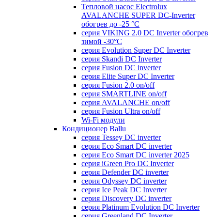
Тепловой насос Electrolux
AVALANCHE SUPER DC-Inverter
обогрев до -25 °С
серия VIKING 2.0 DC Inverter обогрев
зимой -30°С
серия Evolution Super DC Inverter
серия Skandi DC Inverter
серия Fusion DC inverter
серия Elite Super DC Inverter
серия Fusion 2.0 on/off
серия SMARTLINE on/off
серия AVALANCHE on/off
серия Fusion Ultra on/off
Wi-Fi модули
Кондиционер Ballu
серия Tessey DC inverter
серия Eco Smart DC inverter
серия Eco Smart DC inverter 2025
серия iGreen Pro DC Inverter
серия Defender DC inverter
серия Odyssey DC inverter
серия Ice Peak DС Inverter
cерия Discovery DC inverter
серия Platinum Evolution DC Inverter
серия Greenland DC Inverter