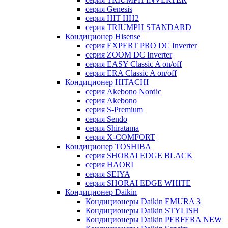
серия Genesis
серия HIT HH2
серия TRIUMPH STANDARD
Кондиционер Hisense
серия EXPERT PRO DC Inverter
серия ZOOM DC Inverter
серия EASY Classic A on/off
серия ERA Classic A on/off
Кондиционер HITACHI
cерия Akebono Nordic
серия Akebono
серия S-Premium
серия Sendo
серия Shiratama
серия X-COMFORT
Кондиционер TOSHIBA
серия SHORAI EDGE BLACK
серия HAORI
серия SEIYA
серия SHORAI EDGE WHITE
Кондиционер Daikin
Кондиционеры Daikin EMURA 3
Кондиционеры Daikin STYLISH
Кондиционеры Daikin PERFERA NEW