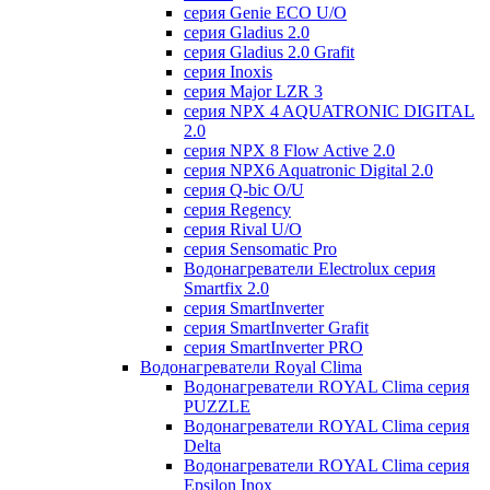
серия Genie ECO U/О
серия Gladius 2.0
серия Gladius 2.0 Grafit
серия Inoxis
серия Major LZR 3
серия NPX 4 AQUATRONIC DIGITAL
2.0
серия NPX 8 Flow Active 2.0
серия NPX6 Aquatronic Digital 2.0
серия Q-bic O/U
серия Regency
серия Rival U/О
серия Sensomatic Pro
Водонагреватели Electrolux серия
Smartfix 2.0
серия SmartInverter
серия SmartInverter Grafit
серия SmartInverter PRO
Водонагреватели Royal Clima
Водонагреватели ROYAL Clima серия
PUZZLE
Водонагреватели ROYAL Clima серия
Delta
Водонагреватели ROYAL Clima серия
Epsilon Inox