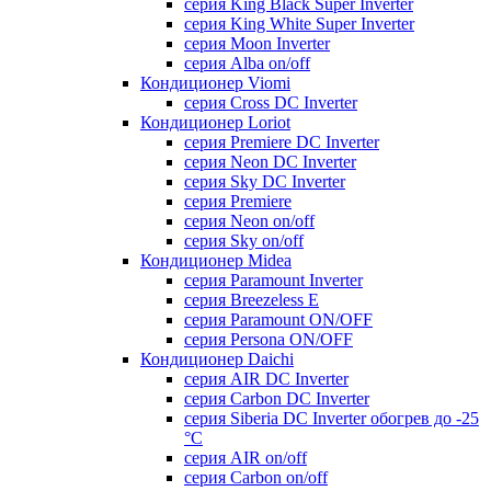
серия King Black Super Inverter
серия King White Super Inverter
серия Moon Inverter
серия Alba on/off
Кондиционер Viomi
серия Cross DC Inverter
Кондиционер Loriot
серия Premiere DC Inverter
серия Neon DC Inverter
серия Sky DC Inverter
серия Premiere
серия Neon on/off
серия Sky on/off
Кондиционер Midea
серия Paramount Inverter
серия Breezeless E
серия Paramount ON/OFF
серия Persona ON/OFF
Кондиционер Daichi
серия AIR DC Inverter
серия Carbon DC Inverter
серия Siberia DC Inverter обогрев до -25
°С
серия AIR on/off
серия Carbon on/off