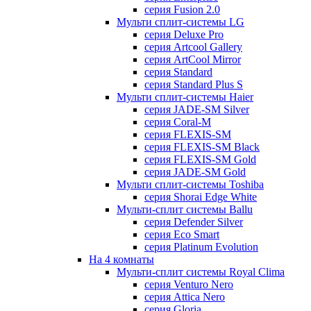
серия Fusion 2.0
Мульти сплит-системы LG
серия Deluxe Pro
серия Artcool Gallery
серия ArtCool Mirror
серия Standard
серия Standard Plus S
Мульти сплит-системы Haier
серия JADE-SM Silver
серия Coral-M
серия FLEXIS-SM
серия FLEXIS-SM Black
серия FLEXIS-SM Gold
серия JADE-SM Gold
Мульти сплит-системы Toshiba
серия Shorai Edge White
Мульти-сплит системы Ballu
серия Defender Silver
серия Eco Smart
серия Platinum Evolution
На 4 комнаты
Мульти-сплит системы Royal Clima
серия Venturo Nero
серия Attica Nero
серия Gloria