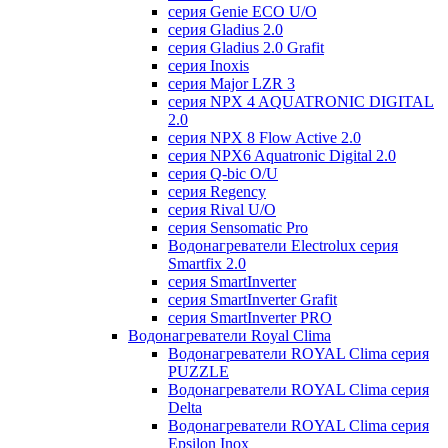
серия Genie ECO U/О
серия Gladius 2.0
серия Gladius 2.0 Grafit
серия Inoxis
серия Major LZR 3
серия NPX 4 AQUATRONIC DIGITAL
2.0
серия NPX 8 Flow Active 2.0
серия NPX6 Aquatronic Digital 2.0
серия Q-bic O/U
серия Regency
серия Rival U/О
серия Sensomatic Pro
Водонагреватели Electrolux серия
Smartfix 2.0
серия SmartInverter
серия SmartInverter Grafit
серия SmartInverter PRO
Водонагреватели Royal Clima
Водонагреватели ROYAL Clima серия
PUZZLE
Водонагреватели ROYAL Clima серия
Delta
Водонагреватели ROYAL Clima серия
Epsilon Inox