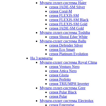
Мульти сплит-системы Haier
серия JADE-SM Silver
серия Coral-M
серия FLEXIS-SM
серия FLEXIS-SM Black
серия FLEXIS-SM Gold
серия JADE-SM Gold
Мульти сплит-системы Toshiba
серия Shorai Edge White
Мульти-сплит системы Ballu
серия Defender Silver
серия Eco Smart
серия Platinum Evolution
На 3 комнаты
Мульти-сплит системы Royal Clima
серия Venturo Nero
серия Attica Nero
серия Gloria
серия Perfetto
серия TRIUMPH Inverter
Мульти сплит-системы Gree
серия Pular Black
серия Pular
Мульти-сплит системы Electrolux
серия Enterprise