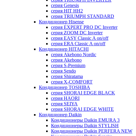
серия Genesis
серия HIT HH2
серия TRIUMPH STANDARD
Кондиционер Hisense
серия EXPERT PRO DC Inverter
серия ZOOM DC Inverter
серия EASY Classic A on/off
серия ERA Classic A on/off
Кондиционер HITACHI
cерия Akebono Nordic
серия Akebono
серия S-Premium
серия Sendo
серия Shiratama
серия X-COMFORT
Кондиционер TOSHIBA
серия SHORAI EDGE BLACK
серия HAORI
серия SEIYA
серия SHORAI EDGE WHITE
Кондиционер Daikin
Кондиционеры Daikin EMURA 3
Кондиционеры Daikin STYLISH
Кондиционеры Daikin PERFERA NEW