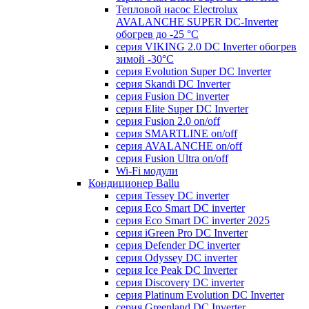
Тепловой насос Electrolux
AVALANCHE SUPER DC-Inverter
обогрев до -25 °С
серия VIKING 2.0 DC Inverter обогрев
зимой -30°С
серия Evolution Super DC Inverter
серия Skandi DC Inverter
серия Fusion DC inverter
серия Elite Super DC Inverter
серия Fusion 2.0 on/off
серия SMARTLINE on/off
серия AVALANCHE on/off
серия Fusion Ultra on/off
Wi-Fi модули
Кондиционер Ballu
серия Tessey DC inverter
серия Eco Smart DC inverter
серия Eco Smart DC inverter 2025
серия iGreen Pro DC Inverter
серия Defender DC inverter
серия Odyssey DC inverter
серия Ice Peak DС Inverter
cерия Discovery DC inverter
серия Platinum Evolution DC Inverter
серия Greenland DC Inverter