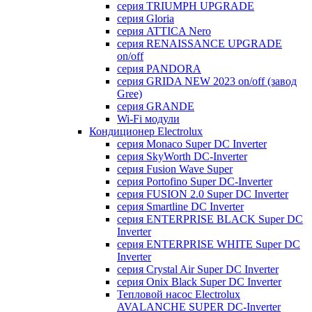
серия TRIUMPH UPGRADE
серия Gloria
серия ATTICA Nero
серия RENAISSANCE UPGRADE
on/off
серия PANDORA
серия GRIDA NEW 2023 on/off (завод
Gree)
серия GRANDE
Wi-Fi модули
Кондиционер Electrolux
серия Monaco Super DC Inverter
серия SkyWorth DC-Inverter
серия Fusion Wave Super
серия Portofino Super DC-Inverter
серия FUSION 2.0 Super DC Іnverter
серия Smartline DC Inverter
серия ENTERPRISE BLACK Super DC
Inverter
серия ENTERPRISE WHITE Super DC
Inverter
серия Crystal Air Super DC Inverter
серия Onix Black Super DC Inverter
Тепловой насос Electrolux
AVALANCHE SUPER DC-Inverter