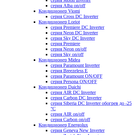
серия Moon Inverter
серия Alba on/off
Кондиционер Viomi
серия Cross DC Inverter
Кондиционер Loriot
серия Premiere DC Inverter
серия Neon DC Inverter
серия Sky DC Inverter
серия Premiere
серия Neon on/off
серия Sky on/off
Кондиционер Midea
серия Paramount Inverter
серия Breezeless E
серия Paramount ON/OFF
серия Persona ON/OFF
Кондиционер Daichi
серия AIR DC Inverter
серия Carbon DC Inverter
серия Siberia DC Inverter обогрев до -25
°С
серия AIR on/off
серия Carbon on/off
Кондиционер Energolux
серия Geneva New Inverter