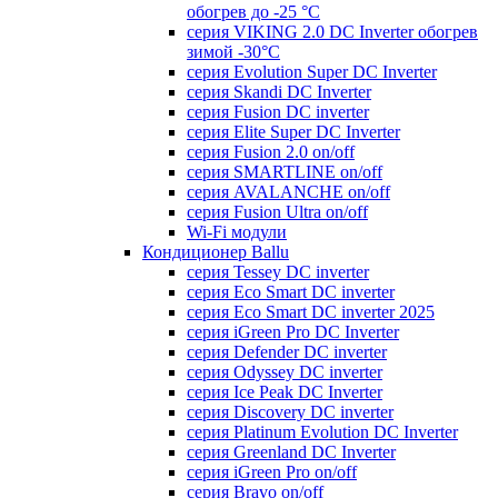
обогрев до -25 °С
серия VIKING 2.0 DC Inverter обогрев
зимой -30°С
серия Evolution Super DC Inverter
серия Skandi DC Inverter
серия Fusion DC inverter
серия Elite Super DC Inverter
серия Fusion 2.0 on/off
серия SMARTLINE on/off
серия AVALANCHE on/off
серия Fusion Ultra on/off
Wi-Fi модули
Кондиционер Ballu
серия Tessey DC inverter
серия Eco Smart DC inverter
серия Eco Smart DC inverter 2025
серия iGreen Pro DC Inverter
серия Defender DC inverter
серия Odyssey DC inverter
серия Ice Peak DС Inverter
cерия Discovery DC inverter
серия Platinum Evolution DC Inverter
серия Greenland DC Inverter
серия iGreen Pro on/off
серия Bravo on/off