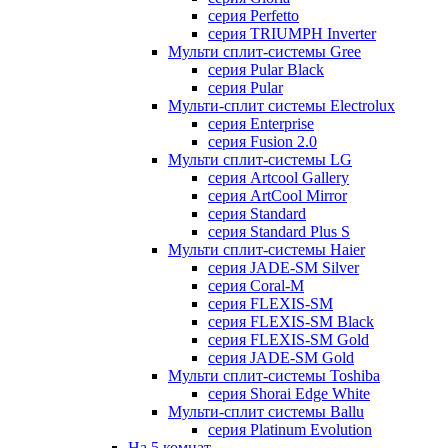
серия Perfetto
серия TRIUMPH Inverter
Мульти сплит-системы Gree
серия Pular Black
серия Pular
Мульти-сплит системы Electrolux
серия Enterprise
серия Fusion 2.0
Мульти сплит-системы LG
серия Artcool Gallery
серия ArtCool Mirror
серия Standard
серия Standard Plus S
Мульти сплит-системы Haier
серия JADE-SM Silver
серия Coral-M
серия FLEXIS-SM
серия FLEXIS-SM Black
серия FLEXIS-SM Gold
серия JADE-SM Gold
Мульти сплит-системы Toshiba
серия Shorai Edge White
Мульти-сплит системы Ballu
серия Platinum Evolution
На 5 комнат