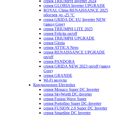
серия TRIUMPH Inverter 2024
серия GLORIA Inverter UPGRADE
ROYAL Clima RENAISSANCE 2025
обогрев до -25 °С
серия GRIDA DC EU Inverter NEW
(завод Gree)
серия TRIUMPH LITE 2025
серия Felicita on/off
серия TRIUMPH UPGRADE
серия Gloria
серия ATTICA Nero
серия RENAISSANCE UPGRADE
on/off
серия PANDORA
серия GRIDA NEW 2023 on/off (завод
Gree)
серия GRANDE
Wi-Fi модули
Кондиционер Electrolux
серия Monaco Super DC Inverter
серия SkyWorth DC-Inverter
серия Fusion Wave Super
серия Portofino Super DC-Inverter
серия FUSION 2.0 Super DC Іnverter
серия Smartline DC Inverter