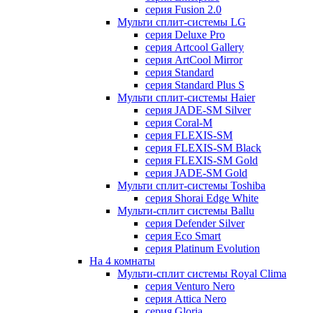
серия Fusion 2.0
Мульти сплит-системы LG
серия Deluxe Pro
серия Artcool Gallery
серия ArtCool Mirror
серия Standard
серия Standard Plus S
Мульти сплит-системы Haier
серия JADE-SM Silver
серия Coral-M
серия FLEXIS-SM
серия FLEXIS-SM Black
серия FLEXIS-SM Gold
серия JADE-SM Gold
Мульти сплит-системы Toshiba
серия Shorai Edge White
Мульти-сплит системы Ballu
серия Defender Silver
серия Eco Smart
серия Platinum Evolution
На 4 комнаты
Мульти-сплит системы Royal Clima
серия Venturo Nero
серия Attica Nero
серия Gloria