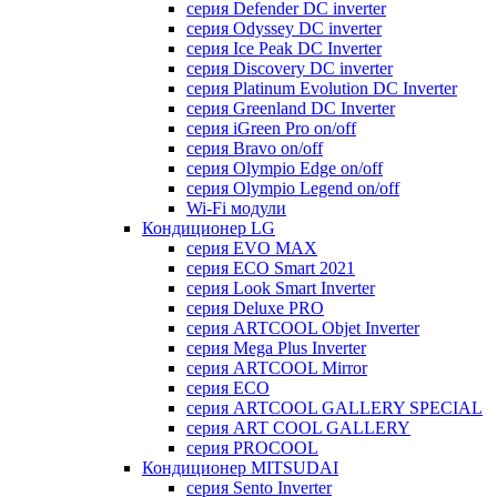
серия Defender DC inverter
серия Odyssey DC inverter
серия Ice Peak DС Inverter
cерия Discovery DC inverter
серия Platinum Evolution DC Inverter
серия Greenland DC Inverter
серия iGreen Pro on/off
серия Bravo on/off
серия Olympio Edge on/off
серия Olympio Legend on/off
Wi-Fi модули
Кондиционер LG
серия EVO MAX
серия ECO Smart 2021
серия Look Smart Inverter
серия Deluxe PRO
серия ARTCOOL Objet Inverter
серия Mega Plus Inverter
серия ARTCOOL Mirror
серия ECO
серия ARTCOOL GALLERY SPECIAL
серия ART COOL GALLERY
серия PROCOOL
Кондиционер MITSUDAI
серия Sento Inverter