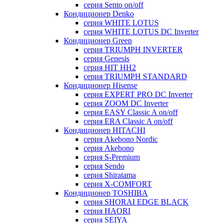
серия Sento on/off
Кондиционер Denko
серия WHITE LOTUS
серия WHITE LOTUS DC Inverter
Кондиционер Green
серия TRIUMPH INVERTER
серия Genesis
серия HIT HH2
серия TRIUMPH STANDARD
Кондиционер Hisense
серия EXPERT PRO DC Inverter
серия ZOOM DC Inverter
серия EASY Classic A on/off
серия ERA Classic A on/off
Кондиционер HITACHI
cерия Akebono Nordic
серия Akebono
серия S-Premium
серия Sendo
серия Shiratama
серия X-COMFORT
Кондиционер TOSHIBA
серия SHORAI EDGE BLACK
серия HAORI
серия SEIYA