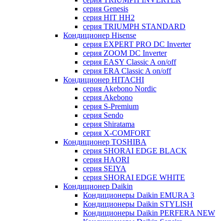
серия Genesis
серия HIT HH2
серия TRIUMPH STANDARD
Кондиционер Hisense
серия EXPERT PRO DC Inverter
серия ZOOM DC Inverter
серия EASY Classic A on/off
серия ERA Classic A on/off
Кондиционер HITACHI
cерия Akebono Nordic
серия Akebono
серия S-Premium
серия Sendo
серия Shiratama
серия X-COMFORT
Кондиционер TOSHIBA
серия SHORAI EDGE BLACK
серия HAORI
серия SEIYA
серия SHORAI EDGE WHITE
Кондиционер Daikin
Кондиционеры Daikin EMURA 3
Кондиционеры Daikin STYLISH
Кондиционеры Daikin PERFERA NEW