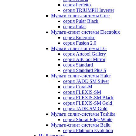
серия Perfetto
серия TRIUMPH Inverter
Мульти сплит-системы Gree
серия Pular Black
серия Pular
Мульти-сплит системы Electrolux
серия Enterprise
серия Fusion 2.0
Мульти сплит-системы LG
серия Artcool Gallery
серия ArtCool Mirror
серия Standard
серия Standard Plus S
Мульти сплит-системы Haier
серия JADE-SM Silver
серия Coral-M
серия FLEXIS-SM
серия FLEXIS-SM Black
серия FLEXIS-SM Gold
серия JADE-SM Gold
Мульти сплит-системы Toshiba
серия Shorai Edge White
Мульти-сплит системы Ballu
серия Platinum Evolution
На 5 комнат