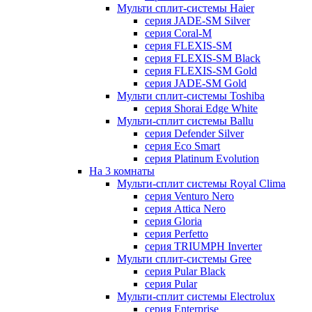
Мульти сплит-системы Haier
серия JADE-SM Silver
серия Coral-M
серия FLEXIS-SM
серия FLEXIS-SM Black
серия FLEXIS-SM Gold
серия JADE-SM Gold
Мульти сплит-системы Toshiba
серия Shorai Edge White
Мульти-сплит системы Ballu
серия Defender Silver
серия Eco Smart
серия Platinum Evolution
На 3 комнаты
Мульти-сплит системы Royal Clima
серия Venturo Nero
серия Attica Nero
серия Gloria
серия Perfetto
серия TRIUMPH Inverter
Мульти сплит-системы Gree
серия Pular Black
серия Pular
Мульти-сплит системы Electrolux
серия Enterprise