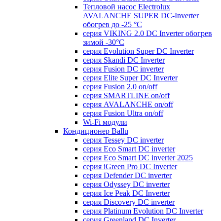
Тепловой насос Electrolux
AVALANCHE SUPER DC-Inverter
обогрев до -25 °С
серия VIKING 2.0 DC Inverter обогрев
зимой -30°С
серия Evolution Super DC Inverter
серия Skandi DC Inverter
серия Fusion DC inverter
серия Elite Super DC Inverter
серия Fusion 2.0 on/off
серия SMARTLINE on/off
серия AVALANCHE on/off
серия Fusion Ultra on/off
Wi-Fi модули
Кондиционер Ballu
серия Tessey DC inverter
серия Eco Smart DC inverter
серия Eco Smart DC inverter 2025
серия iGreen Pro DC Inverter
серия Defender DC inverter
серия Odyssey DC inverter
серия Ice Peak DС Inverter
cерия Discovery DC inverter
серия Platinum Evolution DC Inverter
серия Greenland DC Inverter