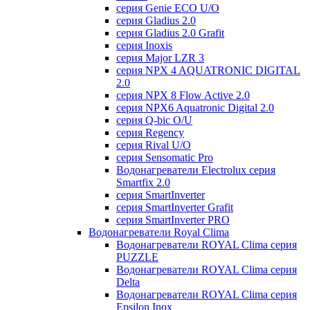
серия Genie ECO U/О
серия Gladius 2.0
серия Gladius 2.0 Grafit
серия Inoxis
серия Major LZR 3
серия NPX 4 AQUATRONIC DIGITAL
2.0
серия NPX 8 Flow Active 2.0
серия NPX6 Aquatronic Digital 2.0
серия Q-bic O/U
серия Regency
серия Rival U/О
серия Sensomatic Pro
Водонагреватели Electrolux серия
Smartfix 2.0
серия SmartInverter
серия SmartInverter Grafit
серия SmartInverter PRO
Водонагреватели Royal Clima
Водонагреватели ROYAL Clima серия
PUZZLE
Водонагреватели ROYAL Clima серия
Delta
Водонагреватели ROYAL Clima серия
Epsilon Inox