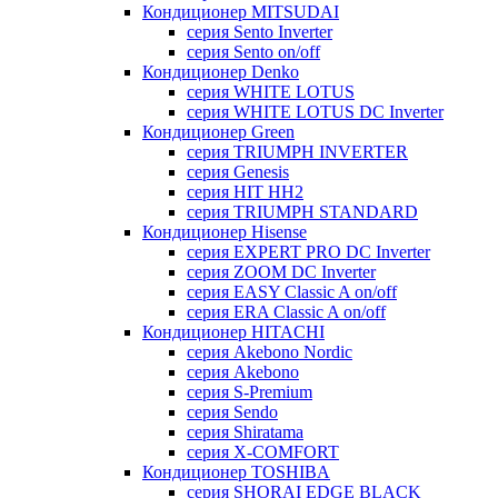
Кондиционер MITSUDAI
серия Sento Inverter
серия Sento on/off
Кондиционер Denko
серия WHITE LOTUS
серия WHITE LOTUS DC Inverter
Кондиционер Green
серия TRIUMPH INVERTER
серия Genesis
серия HIT HH2
серия TRIUMPH STANDARD
Кондиционер Hisense
серия EXPERT PRO DC Inverter
серия ZOOM DC Inverter
серия EASY Classic A on/off
серия ERA Classic A on/off
Кондиционер HITACHI
cерия Akebono Nordic
серия Akebono
серия S-Premium
серия Sendo
серия Shiratama
серия X-COMFORT
Кондиционер TOSHIBA
серия SHORAI EDGE BLACK