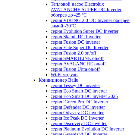
Тепловой насос Electrolux
AVALANCHE SUPER DC-Inverter
обогрев до -25 °С
серия VIKING 2.0 DC Inverter обогрев
зимой -30°С
серия Evolution Super DC Inverter
серия Skandi DC Inverter
серия Fusion DC inverter
серия Elite Super DC Inverter
серия Fusion 2.0 on/off
серия SMARTLINE on/off
серия AVALANCHE on/off
серия Fusion Ultra on/off
Wi-Fi модули
Кондиционер Ballu
серия Tessey DC inverter
серия Eco Smart DC inverter
серия Eco Smart DC inverter 2025
серия iGreen Pro DC Inverter
серия Defender DC inverter
серия Odyssey DC inverter
серия Ice Peak DС Inverter
cерия Discovery DC inverter
серия Platinum Evolution DC Inverter
серия Greenland DC Inverter