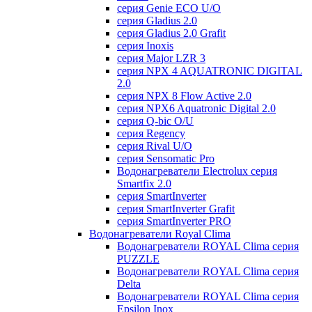
серия Genie ECO U/О
серия Gladius 2.0
серия Gladius 2.0 Grafit
серия Inoxis
серия Major LZR 3
серия NPX 4 AQUATRONIC DIGITAL
2.0
серия NPX 8 Flow Active 2.0
серия NPX6 Aquatronic Digital 2.0
серия Q-bic O/U
серия Regency
серия Rival U/О
серия Sensomatic Pro
Водонагреватели Electrolux серия
Smartfix 2.0
серия SmartInverter
серия SmartInverter Grafit
серия SmartInverter PRO
Водонагреватели Royal Clima
Водонагреватели ROYAL Clima серия
PUZZLE
Водонагреватели ROYAL Clima серия
Delta
Водонагреватели ROYAL Clima серия
Epsilon Inox