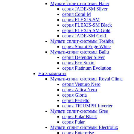
Мульти сплит-системы Haier
серия JADE-SM Silver
серия Coral-M
серия FLEXIS-SM
серия FLEXIS-SM Black
серия FLEXIS-SM Gold
серия JADE-SM Gold
Мульти сплит-системы Toshiba
серия Shorai Edge White
Мульти-сплит системы Ballu
серия Defender Silver
серия Eco Smart
серия Platinum Evolution
На 3 комнаты
Мульти-сплит системы Royal Clima
серия Venturo Nero
серия Attica Nero
серия Gloria
серия Perfetto
серия TRIUMPH Inverter
Мульти сплит-системы Gree
серия Pular Black
серия Pular
Мульти-сплит системы Electrolux
серия Enterprise