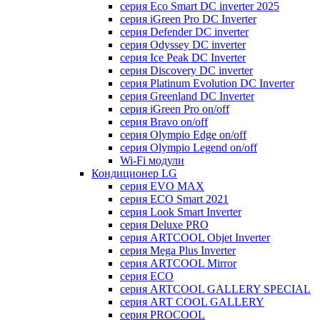
серия Eco Smart DC inverter 2025
серия iGreen Pro DC Inverter
серия Defender DC inverter
серия Odyssey DC inverter
серия Ice Peak DС Inverter
cерия Discovery DC inverter
серия Platinum Evolution DC Inverter
серия Greenland DC Inverter
серия iGreen Pro on/off
серия Bravo on/off
серия Olympio Edge on/off
серия Olympio Legend on/off
Wi-Fi модули
Кондиционер LG
серия EVO MAX
серия ECO Smart 2021
серия Look Smart Inverter
серия Deluxe PRO
серия ARTCOOL Objet Inverter
серия Mega Plus Inverter
серия ARTCOOL Mirror
серия ECO
серия ARTCOOL GALLERY SPECIAL
серия ART COOL GALLERY
серия PROCOOL