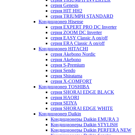
серия Genesis
серия HIT HH2
серия TRIUMPH STANDARD
Кондиционер Hisense
серия EXPERT PRO DC Inverter
серия ZOOM DC Inverter
серия EASY Classic A on/off
серия ERA Classic A on/off
Кондиционер HITACHI
cерия Akebono Nordic
серия Akebono
серия S-Premium
серия Sendo
серия Shiratama
серия X-COMFORT
Кондиционер TOSHIBA
серия SHORAI EDGE BLACK
серия HAORI
серия SEIYA
серия SHORAI EDGE WHITE
Кондиционер Daikin
Кондиционеры Daikin EMURA 3
Кондиционеры Daikin STYLISH
Кондиционеры Daikin PERFERA NEW