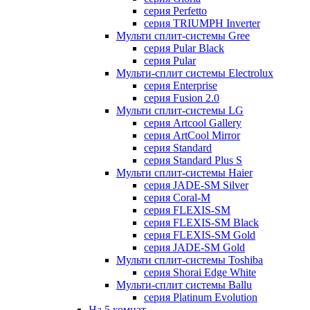
серия Perfetto
серия TRIUMPH Inverter
Мульти сплит-системы Gree
серия Pular Black
серия Pular
Мульти-сплит системы Electrolux
серия Enterprise
серия Fusion 2.0
Мульти сплит-системы LG
серия Artcool Gallery
серия ArtCool Mirror
серия Standard
серия Standard Plus S
Мульти сплит-системы Haier
серия JADE-SM Silver
серия Coral-M
серия FLEXIS-SM
серия FLEXIS-SM Black
серия FLEXIS-SM Gold
серия JADE-SM Gold
Мульти сплит-системы Toshiba
серия Shorai Edge White
Мульти-сплит системы Ballu
серия Platinum Evolution
На 5 комнат