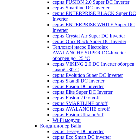
серия FUSION 2.0 Super DC Іnverter
серия Smartline DC Inverter
серия ENTERPRISE BLACK Super DC
Inverter
серия ENTERPRISE WHITE Super DC
Inverter
серия Crystal Air Super DC Inverter
серия Onix Black Super DC Inverter
Тепловой насос Electrolux
AVALANCHE SUPER DC-Inverter
обогрев до -25 °С
серия VIKING 2.0 DC Inverter обогрев
зимой -30°С
серия Evolution Super DC Inverter
серия Skandi DC Inverter
серия Fusion DC inverter
серия Elite Super DC Inverter
серия Fusion 2.0 on/off
серия SMARTLINE on/off
серия AVALANCHE on/off
серия Fusion Ultra on/off
Wi-Fi модули
Кондиционер Ballu
серия Tessey DC inverter
серия Eco Smart DC inverter