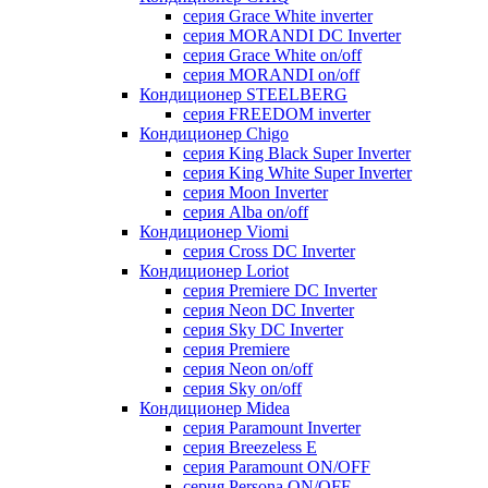
серия Grace White inverter
серия MORANDI DC Inverter
серия Grace White on/off
серия MORANDI on/off
Кондиционер STEELBERG
серия FREEDOM inverter
Кондиционер Chigo
серия King Black Super Inverter
серия King White Super Inverter
серия Moon Inverter
серия Alba on/off
Кондиционер Viomi
серия Cross DC Inverter
Кондиционер Loriot
серия Premiere DC Inverter
серия Neon DC Inverter
серия Sky DC Inverter
серия Premiere
серия Neon on/off
серия Sky on/off
Кондиционер Midea
серия Paramount Inverter
серия Breezeless E
серия Paramount ON/OFF
серия Persona ON/OFF