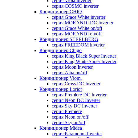
серия Viola Inverter
серия COSMO inverter
Кондиционер CHIQ
серия Grace White inverter
серия MORANDI DC Inverter
серия Grace White on/off
серия MORANDI on/off
Кондиционер STEELBERG
серия FREEDOM inverter
Кондиционер Chigo
серия King Black Super Inverter
серия King White Super Inverter
серия Moon Inverter
серия Alba on/off
Кондиционер Viomi
серия Cross DC Inverter
Кондиционер Loriot
серия Premiere DC Inverter
серия Neon DC Inverter
серия Sky DC Inverter
серия Premiere
серия Neon on/off
серия Sky on/off
Кондиционер Midea
серия Paramount Inverter