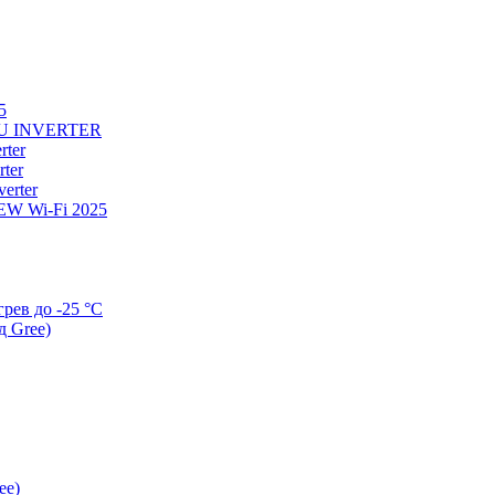
5
U INVERTER
ter
ter
erter
W Wi-Fi 2025
ев до -25 °С
д Gree)
ee)