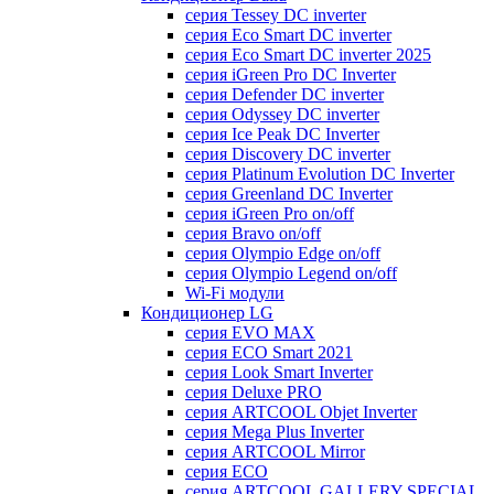
серия Tessey DC inverter
серия Eco Smart DC inverter
серия Eco Smart DC inverter 2025
серия iGreen Pro DC Inverter
серия Defender DC inverter
серия Odyssey DC inverter
серия Ice Peak DС Inverter
cерия Discovery DC inverter
серия Platinum Evolution DC Inverter
серия Greenland DC Inverter
серия iGreen Pro on/off
серия Bravo on/off
серия Olympio Edge on/off
серия Olympio Legend on/off
Wi-Fi модули
Кондиционер LG
серия EVO MAX
серия ECO Smart 2021
серия Look Smart Inverter
серия Deluxe PRO
серия ARTCOOL Objet Inverter
серия Mega Plus Inverter
серия ARTCOOL Mirror
серия ECO
серия ARTCOOL GALLERY SPECIAL