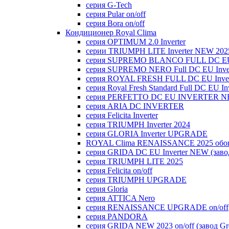
серия G-Tech
серия Pular on/off
серия Bora on/off
Кондиционер Royal Clima
серия OPTIMUM 2.0 Inverter
серии TRIUMPH LITE Inverter NEW 202
серия SUPREMO BLANCO FULL DC E
серия SUPREMO NERO Full DC EU Inver
серия ROYAL FRESH FULL DC EU Inver
серия Royal Fresh Standard Full DC EU Inv
серия PERFETTO DC EU INVERTER NE
серия ARIA DC INVERTER
серия Felicita Inverter
серия TRIUMPH Inverter 2024
серия GLORIA Inverter UPGRADE
ROYAL Clima RENAISSANCE 2025 обогр
серия GRIDA DC EU Inverter NEW (заво
серия TRIUMPH LITE 2025
серия Felicita on/off
серия TRIUMPH UPGRADE
серия Gloria
серия ATTICA Nero
серия RENAISSANCE UPGRADE on/off
серия PANDORA
серия GRIDA NEW 2023 on/off (завод Gr