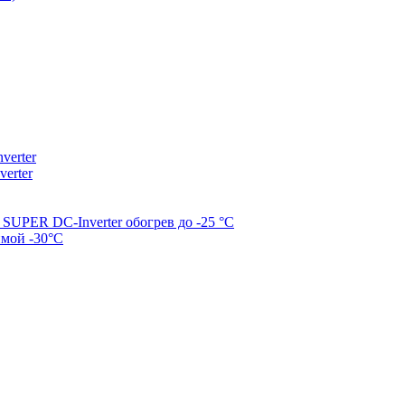
erter
erter
SUPER DC-Inverter обогрев до -25 °С
имой -30°С