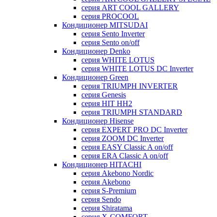
серия ART COOL GALLERY
серия PROCOOL
Кондиционер MITSUDAI
серия Sento Inverter
серия Sento on/off
Кондиционер Denko
серия WHITE LOTUS
серия WHITE LOTUS DC Inverter
Кондиционер Green
серия TRIUMPH INVERTER
серия Genesis
серия HIT HH2
серия TRIUMPH STANDARD
Кондиционер Hisense
серия EXPERT PRO DC Inverter
серия ZOOM DC Inverter
серия EASY Classic A on/off
серия ERA Classic A on/off
Кондиционер HITACHI
cерия Akebono Nordic
серия Akebono
серия S-Premium
серия Sendo
серия Shiratama
серия X-COMFORT