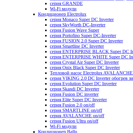
серия GRANDE
Wi-Fi модули
Кондиционер Electrolux
серия Monaco Super DC Inverter
серия SkyWorth DC-Inverter
серия Fusion Wave Super
серия Portofino Super DC-Inverter
серия FUSION 2.0 Super DC Іnverter
серия Smartline DC Inverter
серия ENTERPRISE BLACK Super DC Inv
серия ENTERPRISE WHITE Super DC Inv
серия Crystal Air Super DC Inverter
серия Onix Black Super DC Inverter
Тепловой насос Electrolux AVALANCHE 
серия VIKING 2.0 DC Inverter обогрев з
серия Evolution Super DC Inverter
серия Skandi DC Inverter
серия Fusion DC inverter
серия Elite Super DC Inverter
серия Fusion 2.0 on/off
серия SMARTLINE on/off
серия AVALANCHE on/off
серия Fusion Ultra on/off
Wi-Fi модули
Кондиционер Ballu