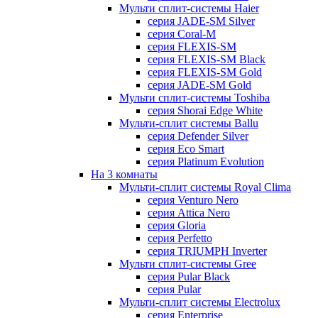
Мульти сплит-системы Haier
серия JADE-SM Silver
серия Coral-M
серия FLEXIS-SM
серия FLEXIS-SM Black
серия FLEXIS-SM Gold
серия JADE-SM Gold
Мульти сплит-системы Toshiba
серия Shorai Edge White
Мульти-сплит системы Ballu
серия Defender Silver
серия Eco Smart
серия Platinum Evolution
На 3 комнаты
Мульти-сплит системы Royal Clima
серия Venturo Nero
серия Attica Nero
серия Gloria
серия Perfetto
серия TRIUMPH Inverter
Мульти сплит-системы Gree
серия Pular Black
серия Pular
Мульти-сплит системы Electrolux
серия Enterprise