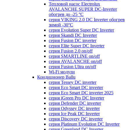
Тепловой насос Electrolux
AVALANCHE SUPER DC-Inverter
обогрев до -25 °С
серия VIKING 2.0 DC Inverter обогрев
зимой -30°С
серия Evolution Super DC Inverter
серия Skandi DC Inverter
серия Fusion DC inverter
серия Elite Super DC Inverter
серия Fusion 2.0 on/off
серия SMARTLINE on/off
серия AVALANCHE on/off
серия Fusion Ultra on/off
Wi-Fi модули
Кондиционер Ballu
серия Tessey DC inverter
серия Eco Smart DC inverter
серия Eco Smart DC inverter 2025
серия iGreen Pro DC Inverter
серия Defender DC inverter
серия Odyssey DC inverter
серия Ice Peak DС Inverter
cерия Discovery DC inverter
серия Platinum Evolution DC Inverter
серия Greenland DC Inverter