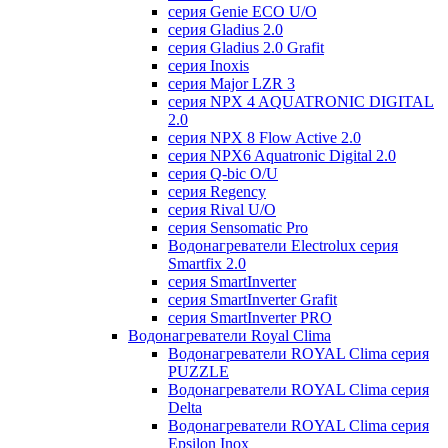
серия Genie ECO U/О
серия Gladius 2.0
серия Gladius 2.0 Grafit
серия Inoxis
серия Major LZR 3
серия NPX 4 AQUATRONIC DIGITAL
2.0
серия NPX 8 Flow Active 2.0
серия NPX6 Aquatronic Digital 2.0
серия Q-bic O/U
серия Regency
серия Rival U/О
серия Sensomatic Pro
Водонагреватели Electrolux серия
Smartfix 2.0
серия SmartInverter
серия SmartInverter Grafit
серия SmartInverter PRO
Водонагреватели Royal Clima
Водонагреватели ROYAL Clima серия
PUZZLE
Водонагреватели ROYAL Clima серия
Delta
Водонагреватели ROYAL Clima серия
Epsilon Inox