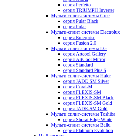
серия Perfetto
серия TRIUMPH Inverter
Мульти сплит-системы Gree
серия Pular Black
серия Pular
Мульти-сплит системы Electrolux
серия Enterprise
серия Fusion 2.0
Мульти сплит-системы LG
серия Artcool Gallery
серия ArtCool Mirror
серия Standard
серия Standard Plus S
Мульти сплит-системы Haier
серия JADE-SM Silver
серия Coral-M
серия FLEXIS-SM
серия FLEXIS-SM Black
серия FLEXIS-SM Gold
серия JADE-SM Gold
Мульти сплит-системы Toshiba
серия Shorai Edge White
Мульти-сплит системы Ballu
серия Platinum Evolution
На 5 комнат