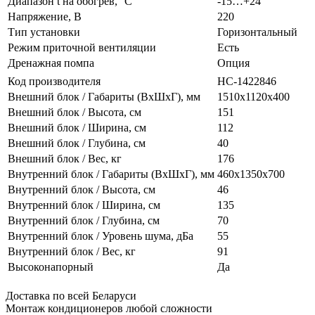
Диапазон t на обогрев, °С
-15…+24
Напряжение, В
220
Тип установки
Горизонтальный
Режим приточной вентиляции
Есть
Дренажная помпа
Опция
Код производителя
НС-1422846
Внешний блок / Габариты (ВхШхГ), мм
1510x1120x400
Внешний блок / Высота, см
151
Внешний блок / Ширина, см
112
Внешний блок / Глубина, см
40
Внешний блок / Вес, кг
176
Внутренний блок / Габариты (ВхШхГ), мм
460x1350x700
Внутренний блок / Высота, см
46
Внутренний блок / Ширина, см
135
Внутренний блок / Глубина, см
70
Внутренний блок / Уровень шума, дБа
55
Внутренний блок / Вес, кг
91
Высоконапорный
Да
Доставка по всей Беларуси
Монтаж кондиционеров любой сложности