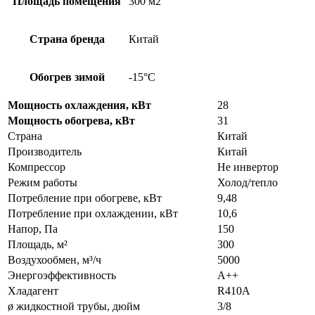
Площадь помещения
300 м2
Страна бренда
Китай
Обогрев зимой
-15°С
Мощность охлаждения, кВт
28
Мощность обогрева, кВт
31
Страна
Китай
Производитель
Китай
Компрессор
Не инвертор
Режим работы
Холод/тепло
Потребление при обогреве, кВт
9,48
Потребление при охлаждении, кВт
10,6
Напор, Па
150
Площадь, м²
300
Воздухообмен, м³/ч
5000
Энергоэффективность
A++
Хладагент
R410A
ø жидкостной трубы, дюйм
3/8