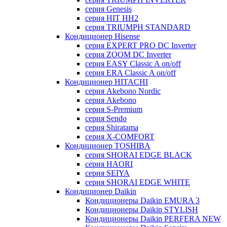
серия Genesis
серия HIT HH2
серия TRIUMPH STANDARD
Кондиционер Hisense
серия EXPERT PRO DC Inverter
серия ZOOM DC Inverter
серия EASY Classic A on/off
серия ERA Classic A on/off
Кондиционер HITACHI
cерия Akebono Nordic
серия Akebono
серия S-Premium
серия Sendo
серия Shiratama
серия X-COMFORT
Кондиционер TOSHIBA
серия SHORAI EDGE BLACK
серия HAORI
серия SEIYA
серия SHORAI EDGE WHITE
Кондиционер Daikin
Кондиционеры Daikin EMURA 3
Кондиционеры Daikin STYLISH
Кондиционеры Daikin PERFERA NEW