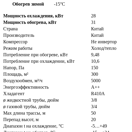
Обогрев зимой
-15°С
Мощность охлаждения, кВт
28
Мощность обогрева, кВт
31
Страна
Китай
Производитель
Китай
Компрессор
Не инвертор
Режим работы
Холод/тепло
Потребление при обогреве, кВт
9,48
Потребление при охлаждении, кВт
10,6
Напор, Па
150
Площадь, м²
300
Воздухообмен, м³/ч
5000
Энергоэффективность
A++
Хладагент
R410A
ø жидкостной трубы, дюйм
3/8
ø газовой трубы, дюйм
3/4
Max длина трассы, м
50
Перепад высот, м
20
Диапазон t на охлаждение, °С
-5…+49