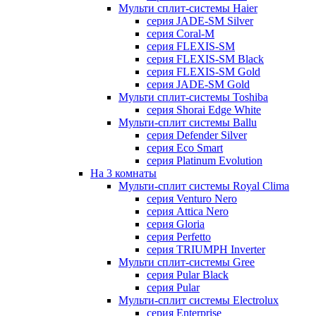
Мульти сплит-системы Haier
серия JADE-SM Silver
серия Coral-M
серия FLEXIS-SM
серия FLEXIS-SM Black
серия FLEXIS-SM Gold
серия JADE-SM Gold
Мульти сплит-системы Toshiba
серия Shorai Edge White
Мульти-сплит системы Ballu
серия Defender Silver
серия Eco Smart
серия Platinum Evolution
На 3 комнаты
Мульти-сплит системы Royal Clima
серия Venturo Nero
серия Attica Nero
серия Gloria
серия Perfetto
серия TRIUMPH Inverter
Мульти сплит-системы Gree
серия Pular Black
серия Pular
Мульти-сплит системы Electrolux
серия Enterprise