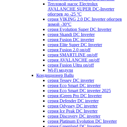
Тепловой насос Electrolux
AVALANCHE SUPER DC-Inverter
обогрев до -25 °С
серия VIKING 2.0 DC Inverter обогрев
зимой -30°С
серия Evolution Super DC Inverter
серия Skandi DC Inverter
серия Fusion DC inverter
серия Elite Super DC Inverter
серия Fusion 2.0 on/off
серия SMARTLINE on/off
серия AVALANCHE on/off
серия Fusion Ultra on/off
Wi-Fi модули
Кондиционер Ballu
серия Tessey DC inverter
серия Eco Smart DC inverter
серия Eco Smart DC inverter 2025
серия iGreen Pro DC Inverter
серия Defender DC inverter
серия Odyssey DC inverter
серия Ice Peak DС Inverter
cерия Discovery DC inverter
серия Platinum Evolution DC Inverter
серия Greenland DC Inverter