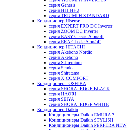
серия Genesis
серия HIT HH2
серия TRIUMPH STANDARD
Кондиционер Hisense
серия EXPERT PRO DC Inverter
серия ZOOM DC Inverter
серия EASY Classic A on/off
серия ERA Classic A on/off
Кондиционер HITACHI
cерия Akebono Nordic
серия Akebono
серия S-Premium
серия Sendo
серия Shiratama
серия X-COMFORT
Кондиционер TOSHIBA
серия SHORAI EDGE BLACK
серия HAORI
серия SEIYA
серия SHORAI EDGE WHITE
Кондиционер Daikin
Кондиционеры Daikin EMURA 3
Кондиционеры Daikin STYLISH
Кондиционеры Daikin PERFERA NEW