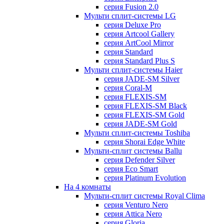
серия Fusion 2.0
Мульти сплит-системы LG
серия Deluxe Pro
серия Artcool Gallery
серия ArtCool Mirror
серия Standard
серия Standard Plus S
Мульти сплит-системы Haier
серия JADE-SM Silver
серия Coral-M
серия FLEXIS-SM
серия FLEXIS-SM Black
серия FLEXIS-SM Gold
серия JADE-SM Gold
Мульти сплит-системы Toshiba
серия Shorai Edge White
Мульти-сплит системы Ballu
серия Defender Silver
серия Eco Smart
серия Platinum Evolution
На 4 комнаты
Мульти-сплит системы Royal Clima
серия Venturo Nero
серия Attica Nero
серия Gloria