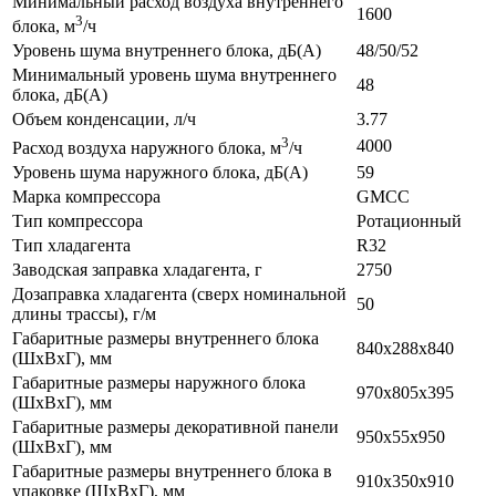
Минимальный расход воздуха внутреннего
1600
3
блока, м
/ч
Уровень шума внутреннего блока, дБ(А)
48/50/52
Минимальный уровень шума внутреннего
48
блока, дБ(А)
Объем конденсации, л/ч
3.77
3
4000
Расход воздуха наружного блока, м
/ч
Уровень шума наружного блока, дБ(А)
59
Марка компрессора
GMCC
Тип компрессора
Ротационный
Тип хладагента
R32
Заводская заправка хладагента, г
2750
Дозаправка хладагента (сверх номинальной
50
длины трассы), г/м
Габаритные размеры внутреннего блока
840x288x840
(ШxВxГ), мм
Габаритные размеры наружного блока
970x805x395
(ШxВxГ), мм
Габаритные размеры декоративной панели
950x55x950
(ШxВxГ), мм
Габаритные размеры внутреннего блока в
910x350x910
упаковке (ШxВxГ), мм