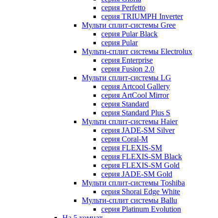
серия Perfetto
серия TRIUMPH Inverter
Мульти сплит-системы Gree
серия Pular Black
серия Pular
Мульти-сплит системы Electrolux
серия Enterprise
серия Fusion 2.0
Мульти сплит-системы LG
серия Artcool Gallery
серия ArtCool Mirror
серия Standard
серия Standard Plus S
Мульти сплит-системы Haier
серия JADE-SM Silver
серия Coral-M
серия FLEXIS-SM
серия FLEXIS-SM Black
серия FLEXIS-SM Gold
серия JADE-SM Gold
Мульти сплит-системы Toshiba
серия Shorai Edge White
Мульти-сплит системы Ballu
серия Platinum Evolution
На 5 комнат