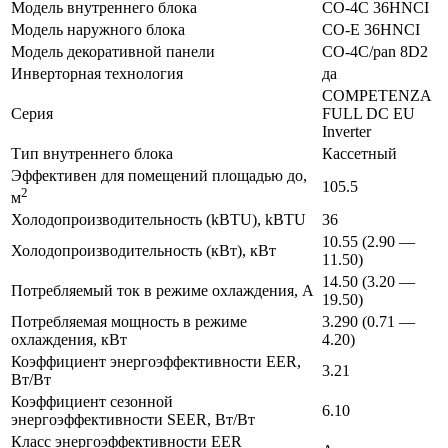
Модель внутреннего блока
CO-4C 36HNCI
Модель наружного блока
CO-E 36HNCI
Модель декоративной панели
CO-4C/pan 8D2
Инверторная технология
да
COMPETENZA
Серия
FULL DC EU
Inverter
Тип внутреннего блока
Кассетный
Эффективен для помещений площадью до,
105.5
2
м
Холодопроизводительность (kBTU), kBTU
36
10.55 (2.90 —
Холодопроизводительность (кВт), кВт
11.50)
14.50 (3.20 —
Потребляемый ток в режиме охлаждения, А
19.50)
Потребляемая мощность в режиме
3.290 (0.71 —
охлаждения, кВт
4.20)
Коэффициент энергоэффективности EER,
3.21
Вт/Вт
Коэффициент сезонной
6.10
энергоэффективности SEER, Вт/Вт
Класс энергоэффективности EER