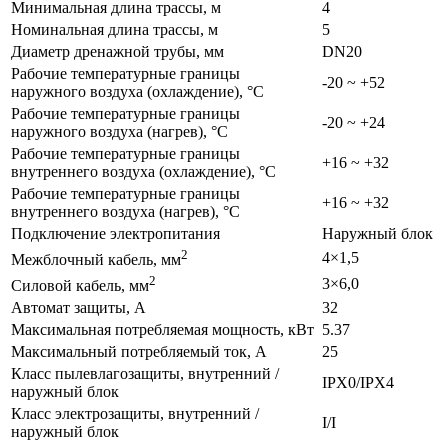
Минимальная длина трассы, м
4
Номинальная длина трассы, м
5
Диаметр дренажной трубы, мм
DN20
Рабочие температурные границы
-20 ~ +52
наружного воздуха (охлаждение), °C
Рабочие температурные границы
-20 ~ +24
наружного воздуха (нагрев), °C
Рабочие температурные границы
+16 ~ +32
внутреннего воздуха (охлаждение), °C
Рабочие температурные границы
+16 ~ +32
внутреннего воздуха (нагрев), °C
Подключение электропитания
Наружный блок
2
4×1,5
Межблочный кабель, мм
2
3×6,0
Силовой кабель, мм
Автомат защиты, А
32
Максимальная потребляемая мощность, кВт
5.37
Максимальный потребляемый ток, А
25
Класс пылевлагозащиты, внутренний /
IPX0/IPX4
наружный блок
Класс электрозащиты, внутренний /
I/I
наружный блок