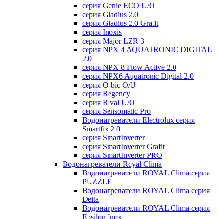
серия Genie ECO U/О
серия Gladius 2.0
серия Gladius 2.0 Grafit
серия Inoxis
серия Major LZR 3
серия NPX 4 AQUATRONIC DIGITAL
2.0
серия NPX 8 Flow Active 2.0
серия NPX6 Aquatronic Digital 2.0
серия Q-bic O/U
серия Regency
серия Rival U/О
серия Sensomatic Pro
Водонагреватели Electrolux серия
Smartfix 2.0
серия SmartInverter
серия SmartInverter Grafit
серия SmartInverter PRO
Водонагреватели Royal Clima
Водонагреватели ROYAL Clima серия
PUZZLE
Водонагреватели ROYAL Clima серия
Delta
Водонагреватели ROYAL Clima серия
Epsilon Inox