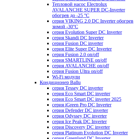
Тепловой насос Electrolux
AVALANCHE SUPER DC-Inverter
обогрев до -25 °С
серия VIKING 2.0 DC Inverter обогрев
зимой -30°С
серия Evolution Super DC Inverter
серия Skandi DC Inverter
серия Fusion DC inverter
серия Elite Super DC Inverter
серия Fusion 2.0 on/off
серия SMARTLINE on/off
серия AVALANCHE on/off
серия Fusion Ultra on/off
Wi-Fi модули
Кондиционер Ballu
серия Tessey DC inverter
серия Eco Smart DC inverter
серия Eco Smart DC inverter 2025
серия iGreen Pro DC Inverter
серия Defender DC inverter
серия Odyssey DC inverter
серия Ice Peak DС Inverter
cерия Discovery DC inverter
серия Platinum Evolution DC Inverter
серия Greenland DC Inverter