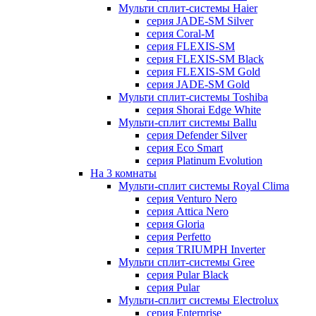
Мульти сплит-системы Haier
серия JADE-SM Silver
серия Coral-M
серия FLEXIS-SM
серия FLEXIS-SM Black
серия FLEXIS-SM Gold
серия JADE-SM Gold
Мульти сплит-системы Toshiba
серия Shorai Edge White
Мульти-сплит системы Ballu
серия Defender Silver
серия Eco Smart
серия Platinum Evolution
На 3 комнаты
Мульти-сплит системы Royal Clima
серия Venturo Nero
серия Attica Nero
серия Gloria
серия Perfetto
серия TRIUMPH Inverter
Мульти сплит-системы Gree
серия Pular Black
серия Pular
Мульти-сплит системы Electrolux
серия Enterprise