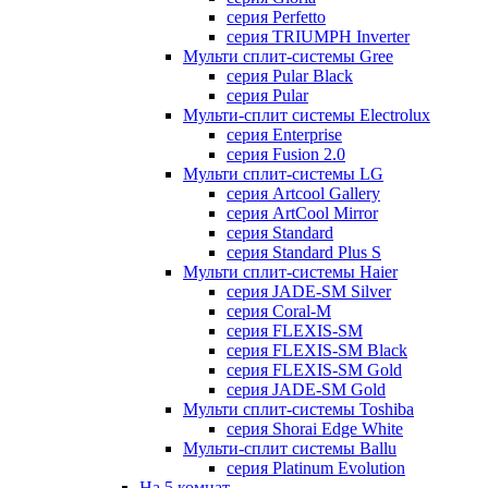
серия Perfetto
серия TRIUMPH Inverter
Мульти сплит-системы Gree
серия Pular Black
серия Pular
Мульти-сплит системы Electrolux
серия Enterprise
серия Fusion 2.0
Мульти сплит-системы LG
серия Artcool Gallery
серия ArtCool Mirror
серия Standard
серия Standard Plus S
Мульти сплит-системы Haier
серия JADE-SM Silver
серия Coral-M
серия FLEXIS-SM
серия FLEXIS-SM Black
серия FLEXIS-SM Gold
серия JADE-SM Gold
Мульти сплит-системы Toshiba
серия Shorai Edge White
Мульти-сплит системы Ballu
серия Platinum Evolution
На 5 комнат