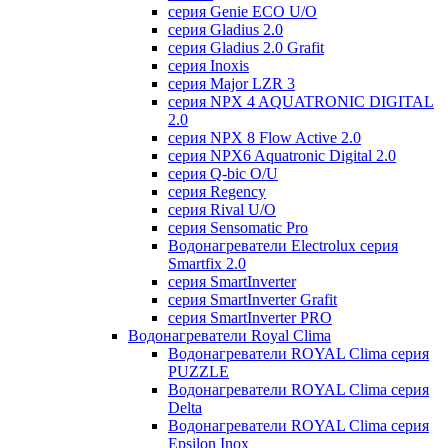
серия Genie ECO U/О
серия Gladius 2.0
серия Gladius 2.0 Grafit
серия Inoxis
серия Major LZR 3
серия NPX 4 AQUATRONIC DIGITAL
2.0
серия NPX 8 Flow Active 2.0
серия NPX6 Aquatronic Digital 2.0
серия Q-bic O/U
серия Regency
серия Rival U/О
серия Sensomatic Pro
Водонагреватели Electrolux серия
Smartfix 2.0
серия SmartInverter
серия SmartInverter Grafit
серия SmartInverter PRO
Водонагреватели Royal Clima
Водонагреватели ROYAL Clima серия
PUZZLE
Водонагреватели ROYAL Clima серия
Delta
Водонагреватели ROYAL Clima серия
Epsilon Inox