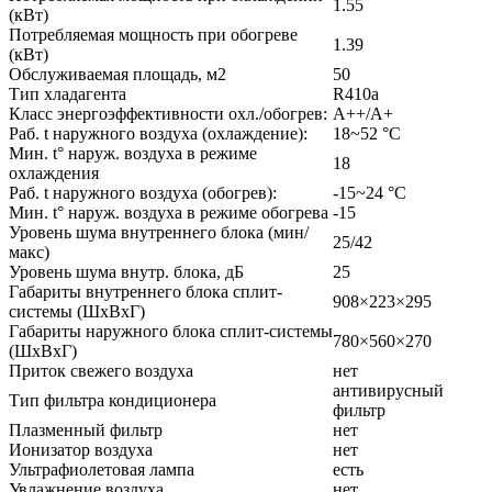
1.55
(кВт)
Потребляемая мощность при обогреве
1.39
(кВт)
Обслуживаемая площадь, м2
50
Тип хладагента
R410a
Класс энергоэффективности охл./обогрев:
А++/А+
Раб. t наружного воздуха (охлаждение):
18~52 °C
Мин. t° наруж. воздуха в режиме
18
охлаждения
Раб. t наружного воздуха (обогрев):
-15~24 °C
Мин. t° наруж. воздуха в режиме обогрева
-15
Уровень шума внутреннего блока (мин/
25/42
макс)
Уровень шума внутр. блока, дБ
25
Габариты внутреннего блока сплит-
908×223×295
системы (ШxВxГ)
Габариты наружного блока сплит-системы
780×560×270
(ШxВxГ)
Приток свежего воздуха
нет
антивирусный
Тип фильтра кондиционера
фильтр
Плазменный фильтр
нет
Ионизатор воздуха
нет
Ультрафиолетовая лампа
есть
Увлажнение воздуха
нет