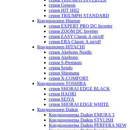
серия Genesis
серия HIT HH2
серия TRIUMPH STANDARD
Кондиционер Hisense
серия EXPERT PRO DC Inverter
серия ZOOM DC Inverter
серия EASY Classic A on/off
серия ERA Classic A on/off
Кондиционер HITACHI
cерия Akebono Nordic
серия Akebono
серия S-Premium
серия Sendo
серия Shiratama
серия X-COMFORT
Кондиционер TOSHIBA
серия SHORAI EDGE BLACK
серия HAORI
серия SEIYA
серия SHORAI EDGE WHITE
Кондиционер Daikin
Кондиционеры Daikin EMURA 3
Кондиционеры Daikin STYLISH
Кондиционеры Daikin PERFERA NEW