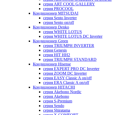
серия ART COOL GALLERY
серия PROCOOL
Кондиционер MITSUDAI
серия Sento Inverter
серия Sento on/off
Кондиционер Denko
серия WHITE LOTUS
серия WHITE LOTUS DC Inverter
Кондиционер Green
серия TRIUMPH INVERTER
серия Genesis
серия HIT HH2
серия TRIUMPH STANDARD
Кондиционер Hisense
серия EXPERT PRO DC Inverter
серия ZOOM DC Inverter
серия EASY Classic A on/off
серия ERA Classic A on/off
Кондиционер HITACHI
cерия Akebono Nordic
серия Akebono
серия S-Premium
серия Sendo
серия Shiratama
серия X-COMFORT