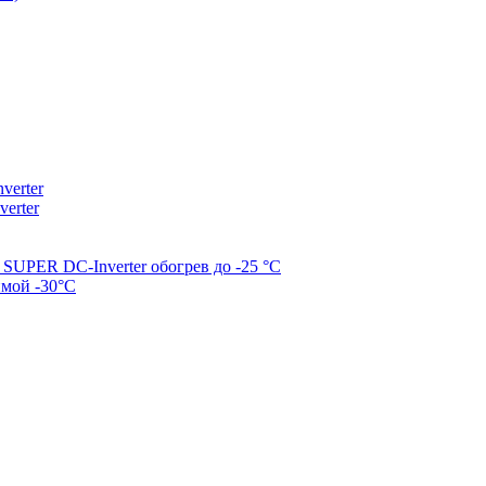
erter
erter
SUPER DC-Inverter обогрев до -25 °С
имой -30°С