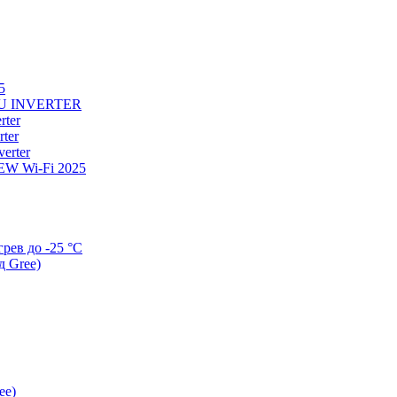
5
U INVERTER
ter
ter
erter
W Wi-Fi 2025
ев до -25 °С
д Gree)
ee)