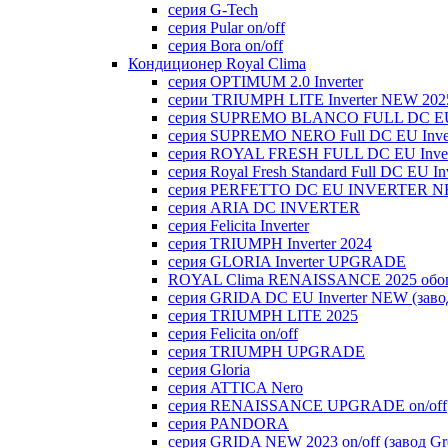
серия G-Tech
серия Pular on/off
серия Bora on/off
Кондиционер Royal Clima
серия OPTIMUM 2.0 Inverter
серии TRIUMPH LITE Inverter NEW 202
серия SUPREMO BLANCO FULL DC E
серия SUPREMO NERO Full DC EU Inver
серия ROYAL FRESH FULL DC EU Inver
серия Royal Fresh Standard Full DC EU Inv
серия PERFETTO DC EU INVERTER NE
серия ARIA DC INVERTER
серия Felicita Inverter
серия TRIUMPH Inverter 2024
серия GLORIA Inverter UPGRADE
ROYAL Clima RENAISSANCE 2025 обогр
серия GRIDA DC EU Inverter NEW (заво
серия TRIUMPH LITE 2025
серия Felicita on/off
серия TRIUMPH UPGRADE
серия Gloria
серия ATTICA Nero
серия RENAISSANCE UPGRADE on/off
серия PANDORA
серия GRIDA NEW 2023 on/off (завод Gr