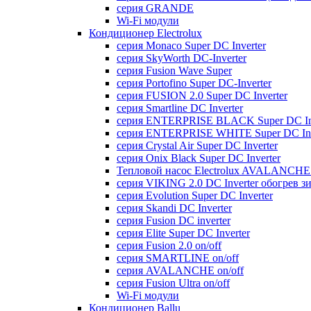
серия GRANDE
Wi-Fi модули
Кондиционер Electrolux
серия Monaco Super DC Inverter
серия SkyWorth DC-Inverter
серия Fusion Wave Super
серия Portofino Super DC-Inverter
серия FUSION 2.0 Super DC Іnverter
серия Smartline DC Inverter
серия ENTERPRISE BLACK Super DC Inv
серия ENTERPRISE WHITE Super DC Inv
серия Crystal Air Super DC Inverter
серия Onix Black Super DC Inverter
Тепловой насос Electrolux AVALANCHE 
серия VIKING 2.0 DC Inverter обогрев з
серия Evolution Super DC Inverter
серия Skandi DC Inverter
серия Fusion DC inverter
серия Elite Super DC Inverter
серия Fusion 2.0 on/off
серия SMARTLINE on/off
серия AVALANCHE on/off
серия Fusion Ultra on/off
Wi-Fi модули
Кондиционер Ballu