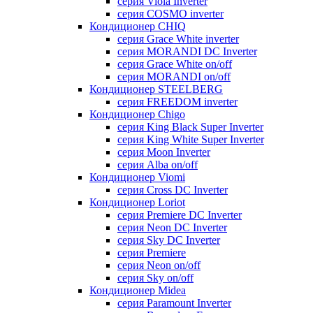
серия Viola Inverter
серия COSMO inverter
Кондиционер CHIQ
серия Grace White inverter
серия MORANDI DC Inverter
серия Grace White on/off
серия MORANDI on/off
Кондиционер STEELBERG
серия FREEDOM inverter
Кондиционер Chigo
серия King Black Super Inverter
серия King White Super Inverter
серия Moon Inverter
серия Alba on/off
Кондиционер Viomi
серия Cross DC Inverter
Кондиционер Loriot
серия Premiere DC Inverter
серия Neon DC Inverter
серия Sky DC Inverter
серия Premiere
серия Neon on/off
серия Sky on/off
Кондиционер Midea
серия Paramount Inverter