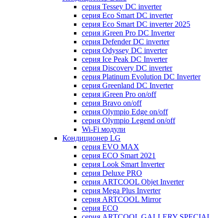
серия Tessey DC inverter
серия Eco Smart DC inverter
серия Eco Smart DC inverter 2025
серия iGreen Pro DC Inverter
серия Defender DC inverter
серия Odyssey DC inverter
серия Ice Peak DС Inverter
cерия Discovery DC inverter
серия Platinum Evolution DC Inverter
серия Greenland DC Inverter
серия iGreen Pro on/off
серия Bravo on/off
серия Olympio Edge on/off
серия Olympio Legend on/off
Wi-Fi модули
Кондиционер LG
серия EVO MAX
серия ECO Smart 2021
серия Look Smart Inverter
серия Deluxe PRO
серия ARTCOOL Objet Inverter
серия Mega Plus Inverter
серия ARTCOOL Mirror
серия ECO
серия ARTCOOL GALLERY SPECIAL