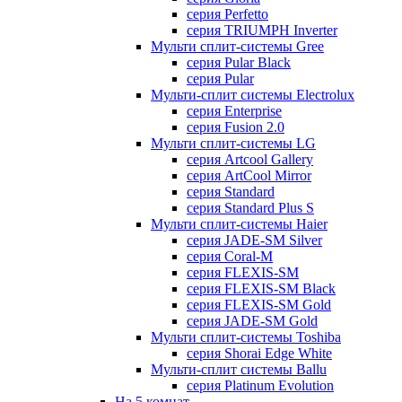
серия Perfetto
серия TRIUMPH Inverter
Мульти сплит-системы Gree
серия Pular Black
серия Pular
Мульти-сплит системы Electrolux
серия Enterprise
серия Fusion 2.0
Мульти сплит-системы LG
серия Artcool Gallery
серия ArtCool Mirror
серия Standard
серия Standard Plus S
Мульти сплит-системы Haier
серия JADE-SM Silver
серия Coral-M
серия FLEXIS-SM
серия FLEXIS-SM Black
серия FLEXIS-SM Gold
серия JADE-SM Gold
Мульти сплит-системы Toshiba
серия Shorai Edge White
Мульти-сплит системы Ballu
серия Platinum Evolution
На 5 комнат