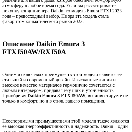
решение для вашего дома, которое обеспечит комфортную
атмосферу в любое время года. Если вы рассматриваете
покупку кондиционера Daikin, то модель Emura FTXJ 2023
года – превосходный выбор. Не зря эта модель стала
фаворитом климатического рынка 2023.
Описание Daikin Emura 3
FTXJ50AW/RXJ50A
Одним из ключевых преимуществ этой модели является её
стильный и современный дизайн. Изысканные линии и
высокое качество материалов гармонично сочетаются с
любым интерьером, придавая ему шик и утонченность.
Приобретая
Daikin Emura 3 FTXJ50AW
, вы инвестируете не
только в комфорт, но и в стиль вашего помещения.
Неоспоримыми преимуществами этой модели также являются
её высокая энергоэффективность и надёжность. Daikin – один
из лидеров в индустрии кондиционирования воздуха, и