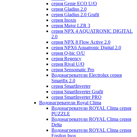
серия Genie ECO U/О
серия Gladius 2.0
серия Gladius 2.0 Grafit
серия Inoxis
серия Major LZR 3
серия NPX 4 AQUATRONIC DIGITAL
2.0
серия NPX 8 Flow Active 2.0
серия NPX6 Aquatronic Digital 2.0
серия Q-bic O/U
серия Regency
серия Rival U/О
серия Sensomatic Pro
Водонагреватели Electrolux серия
Smartfix 2.0
серия SmartInverter
серия SmartInverter Grafit
серия SmartInverter PRO
Водонагреватели Royal Clima
Водонагреватели ROYAL Clima серия
PUZZLE
Водонагреватели ROYAL Clima серия
Delta
Водонагреватели ROYAL Clima серия
Epsilon Inox