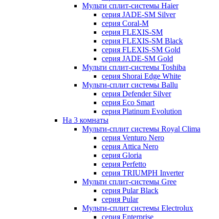
Мульти сплит-системы Haier
серия JADE-SM Silver
серия Coral-M
серия FLEXIS-SM
серия FLEXIS-SM Black
серия FLEXIS-SM Gold
серия JADE-SM Gold
Мульти сплит-системы Toshiba
серия Shorai Edge White
Мульти-сплит системы Ballu
серия Defender Silver
серия Eco Smart
серия Platinum Evolution
На 3 комнаты
Мульти-сплит системы Royal Clima
серия Venturo Nero
серия Attica Nero
серия Gloria
серия Perfetto
серия TRIUMPH Inverter
Мульти сплит-системы Gree
серия Pular Black
серия Pular
Мульти-сплит системы Electrolux
серия Enterprise