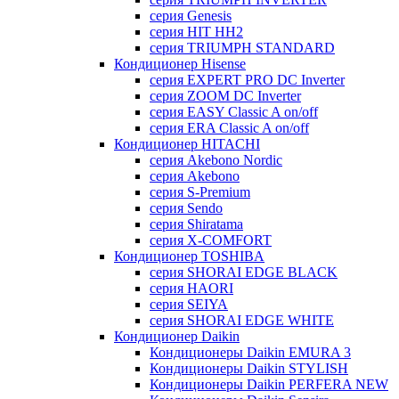
серия Genesis
серия HIT HH2
серия TRIUMPH STANDARD
Кондиционер Hisense
серия EXPERT PRO DC Inverter
серия ZOOM DC Inverter
серия EASY Classic A on/off
серия ERA Classic A on/off
Кондиционер HITACHI
cерия Akebono Nordic
серия Akebono
серия S-Premium
серия Sendo
серия Shiratama
серия X-COMFORT
Кондиционер TOSHIBA
серия SHORAI EDGE BLACK
серия HAORI
серия SEIYA
серия SHORAI EDGE WHITE
Кондиционер Daikin
Кондиционеры Daikin EMURA 3
Кондиционеры Daikin STYLISH
Кондиционеры Daikin PERFERA NEW