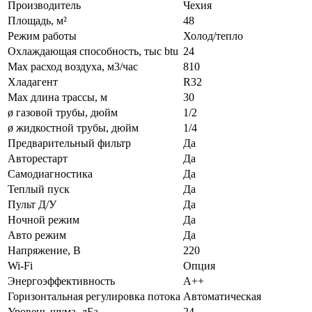
Производитель
Чехия
Площадь, м²
48
Режим работы
Холод/тепло
Охлаждающая способность, тыс btu
24
Max расход воздуха, м3/час
810
Хладагент
R32
Max длина трассы, м
30
ø газовой трубы, дюйм
1/2
ø жидкостной трубы, дюйм
1/4
Предварительный фильтр
Да
Авторестарт
Да
Самодиагностика
Да
Теплый пуск
Да
Пульт Д/У
Да
Ночной режим
Да
Авто режим
Да
Напряжение, В
220
Wi-Fi
Опция
Энергоэффективность
A++
Горизонтальная регулировка потока
Автоматическая
Уровень шума, дБа
24