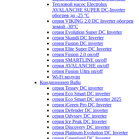
Тепловой насос Electrolux
AVALANCHE SUPER DC-Inverter
обогрев до -25 °С
серия VIKING 2.0 DC Inverter обогрев
зимой -30°С
серия Evolution Super DC Inverter
серия Skandi DC Inverter
серия Fusion DC inverter
серия Elite Super DC Inverter
серия Fusion 2.0 on/off
серия SMARTLINE on/off
серия AVALANCHE on/off
серия Fusion Ultra on/off
Wi-Fi модули
Кондиционер Ballu
серия Tessey DC inverter
серия Eco Smart DC inverter
серия Eco Smart DC inverter 2025
серия iGreen Pro DC Inverter
серия Defender DC inverter
серия Odyssey DC inverter
серия Ice Peak DС Inverter
cерия Discovery DC inverter
серия Platinum Evolution DC Inverter
серия Greenland DC Inverter