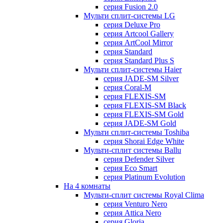
серия Fusion 2.0
Мульти сплит-системы LG
серия Deluxe Pro
серия Artcool Gallery
серия ArtCool Mirror
серия Standard
серия Standard Plus S
Мульти сплит-системы Haier
серия JADE-SM Silver
серия Coral-M
серия FLEXIS-SM
серия FLEXIS-SM Black
серия FLEXIS-SM Gold
серия JADE-SM Gold
Мульти сплит-системы Toshiba
серия Shorai Edge White
Мульти-сплит системы Ballu
серия Defender Silver
серия Eco Smart
серия Platinum Evolution
На 4 комнаты
Мульти-сплит системы Royal Clima
серия Venturo Nero
серия Attica Nero
серия Gloria