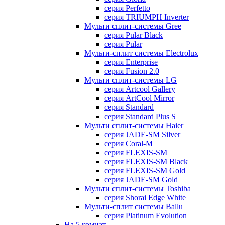
серия Perfetto
серия TRIUMPH Inverter
Мульти сплит-системы Gree
серия Pular Black
серия Pular
Мульти-сплит системы Electrolux
серия Enterprise
серия Fusion 2.0
Мульти сплит-системы LG
серия Artcool Gallery
серия ArtCool Mirror
серия Standard
серия Standard Plus S
Мульти сплит-системы Haier
серия JADE-SM Silver
серия Coral-M
серия FLEXIS-SM
серия FLEXIS-SM Black
серия FLEXIS-SM Gold
серия JADE-SM Gold
Мульти сплит-системы Toshiba
серия Shorai Edge White
Мульти-сплит системы Ballu
серия Platinum Evolution
На 5 комнат