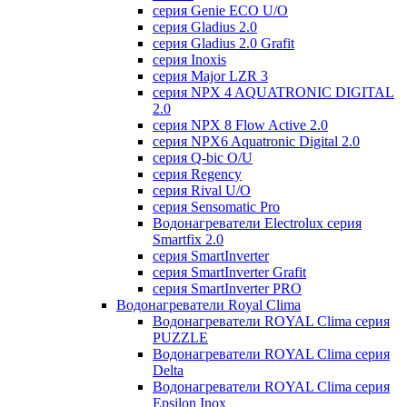
серия Genie ECO U/О
серия Gladius 2.0
серия Gladius 2.0 Grafit
серия Inoxis
серия Major LZR 3
серия NPX 4 AQUATRONIC DIGITAL
2.0
серия NPX 8 Flow Active 2.0
серия NPX6 Aquatronic Digital 2.0
серия Q-bic O/U
серия Regency
серия Rival U/О
серия Sensomatic Pro
Водонагреватели Electrolux серия
Smartfix 2.0
серия SmartInverter
серия SmartInverter Grafit
серия SmartInverter PRO
Водонагреватели Royal Clima
Водонагреватели ROYAL Clima серия
PUZZLE
Водонагреватели ROYAL Clima серия
Delta
Водонагреватели ROYAL Clima серия
Epsilon Inox