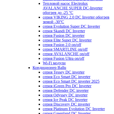
Тепловой насос Electrolux
AVALANCHE SUPER DC-Inverter
обогрев до -25 °С
серия VIKING 2.0 DC Inverter обогрев
зимой -30°С
серия Evolution Super DC Inverter
серия Skandi DC Inverter
серия Fusion DC inverter
серия Elite Super DC Inverter
серия Fusion 2.0 on/off
серия SMARTLINE on/off
серия AVALANCHE on/off
серия Fusion Ultra on/off
Wi-Fi модули
Кондиционер Ballu
серия Tessey DC inverter
серия Eco Smart DC inverter
серия Eco Smart DC inverter 2025
серия iGreen Pro DC Inverter
серия Defender DC inverter
серия Odyssey DC inverter
серия Ice Peak DС Inverter
cерия Discovery DC inverter
серия Platinum Evolution DC Inverter
серия Greenland DC Inverter