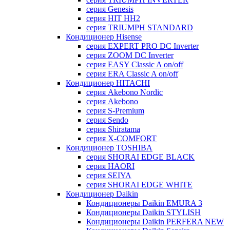
серия Genesis
серия HIT HH2
серия TRIUMPH STANDARD
Кондиционер Hisense
серия EXPERT PRO DC Inverter
серия ZOOM DC Inverter
серия EASY Classic A on/off
серия ERA Classic A on/off
Кондиционер HITACHI
cерия Akebono Nordic
серия Akebono
серия S-Premium
серия Sendo
серия Shiratama
серия X-COMFORT
Кондиционер TOSHIBA
серия SHORAI EDGE BLACK
серия HAORI
серия SEIYA
серия SHORAI EDGE WHITE
Кондиционер Daikin
Кондиционеры Daikin EMURA 3
Кондиционеры Daikin STYLISH
Кондиционеры Daikin PERFERA NEW