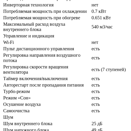
Инверторная технология
нет
Потребляемая мощность при охлаждении
0.7 кВт
Потребляемая мощность при обогреве
0.651 кВт
Максимальный расход воздуха
540 м3/час
внутреннего блока
Управление и индикация
Wi-Fi
нет
Пульт дистанционного управления
есть
Регулировка направления воздушного
есть
потока
Регулировка скорости вращения
есть (7 ступеней)
вентилятора
Таймер включения/выключения
есть
Авторестарт после пропадания питания
есть
Турбо-режим
есть
Режим «Сон»
есть
Осушение воздуха
есть
Самоочистка
есть
Шум
Шум внутреннего блока
25 дБ
Шум наружного блока
49 дБ