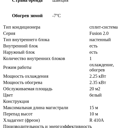
Страна бренда
Швеция
Обогрев зимой
-7°С
Тип кондиционера
сплит-система
Серия
Fusion 2.0
Тип внутреннего блока
настенный
Внутренний блок
есть
Наружный блок
есть
Количество внутренних блоков
1
охлаждение,
Режим работы
обогрев
Мощность охлаждения
2.25 кВт
Мощность обогрева
2.35 кВт
Обслуживаемая площадь
20 м2
Цвет
белый
Конструкция
Максимальная длина магистрали
15 м
Перепад высот
10 м
Хладагент (фреон)
R 410A
Производительность и энергоэффективность