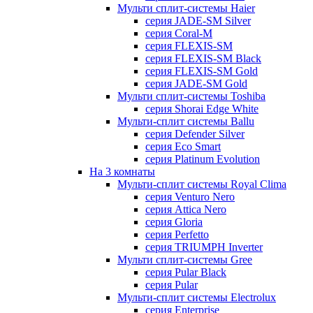
Мульти сплит-системы Haier
серия JADE-SM Silver
серия Coral-M
серия FLEXIS-SM
серия FLEXIS-SM Black
серия FLEXIS-SM Gold
серия JADE-SM Gold
Мульти сплит-системы Toshiba
серия Shorai Edge White
Мульти-сплит системы Ballu
серия Defender Silver
серия Eco Smart
серия Platinum Evolution
На 3 комнаты
Мульти-сплит системы Royal Clima
серия Venturo Nero
серия Attica Nero
серия Gloria
серия Perfetto
серия TRIUMPH Inverter
Мульти сплит-системы Gree
серия Pular Black
серия Pular
Мульти-сплит системы Electrolux
серия Enterprise