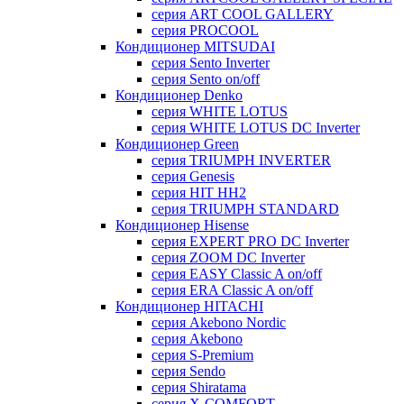
серия ART COOL GALLERY
серия PROCOOL
Кондиционер MITSUDAI
серия Sento Inverter
серия Sento on/off
Кондиционер Denko
серия WHITE LOTUS
серия WHITE LOTUS DC Inverter
Кондиционер Green
серия TRIUMPH INVERTER
серия Genesis
серия HIT HH2
серия TRIUMPH STANDARD
Кондиционер Hisense
серия EXPERT PRO DC Inverter
серия ZOOM DC Inverter
серия EASY Classic A on/off
серия ERA Classic A on/off
Кондиционер HITACHI
cерия Akebono Nordic
серия Akebono
серия S-Premium
серия Sendo
серия Shiratama
серия X-COMFORT