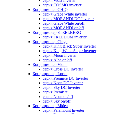
серия Viola Inverter
серия COSMO inverter
Кондиционер CHIQ
серия Grace White inverter
серия MORANDI DC Inverter
серия Grace White on/off
серия MORANDI on/off
Кондиционер STEELBERG
серия FREEDOM inverter
Кондиционер Chigo
серия King Black Super Inverter
серия King White Super Inverter
серия Moon Inverter
серия Alba on/off
Кондиционер Viomi
серия Cross DC Inverter
Кондиционер Loriot
серия Premiere DC Inverter
серия Neon DC Inverter
серия Sky DC Inverter
серия Premiere
серия Neon on/off
серия Sky on/off
Кондиционер Midea
серия Paramount Inverter