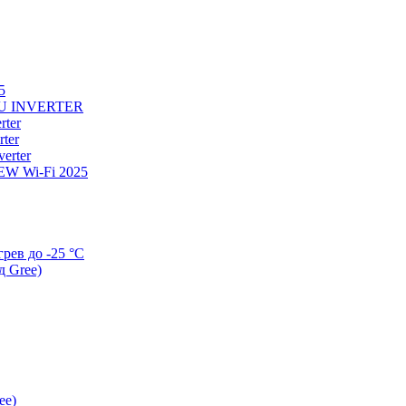
5
U INVERTER
ter
ter
erter
W Wi-Fi 2025
ев до -25 °С
д Gree)
ee)