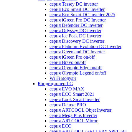
серия Tessey DC inverter
серия Eco Smart DC inverter
серия Eco Smart DC inverter 2025
серия iGreen Pro DC Inverter
серия Defender DC inverter
серия Odyssey DC inverter
серия Ice Peak DС Inverter
cерия Discovery DC inverter
серия Platinum Evolution DC Inverter
серия Greenland DC Inverter
серия iGreen Pro on/off
серия Bravo on/off
серия Olympio Edge on/off
серия Olympio Legend on/off
Wi-Fi модули
Кондиционер LG
серия EVO MAX
серия ECO Smart 2021
серия Look Smart Inverter
серия Deluxe PRO
серия ARTCOOL Objet Inverter
серия Mega Plus Inverter
серия ARTCOOL Mirror
серия ECO
серия ARTCOOL GALLERY SPECIAL