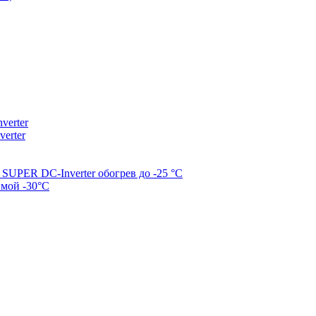
erter
erter
SUPER DC-Inverter обогрев до -25 °С
имой -30°С