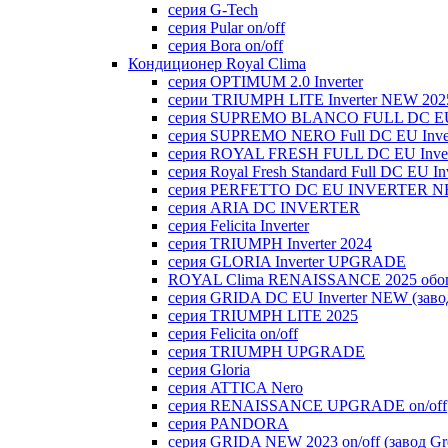
серия G-Tech
серия Pular on/off
серия Bora on/off
Кондиционер Royal Clima
серия OPTIMUM 2.0 Inverter
серии TRIUMPH LITE Inverter NEW 202
серия SUPREMO BLANCO FULL DC E
серия SUPREMO NERO Full DC EU Inver
серия ROYAL FRESH FULL DC EU Inver
серия Royal Fresh Standard Full DC EU Inv
серия PERFETTO DC EU INVERTER NE
серия ARIA DC INVERTER
серия Felicita Inverter
серия TRIUMPH Inverter 2024
серия GLORIA Inverter UPGRADE
ROYAL Clima RENAISSANCE 2025 обогр
серия GRIDA DC EU Inverter NEW (заво
серия TRIUMPH LITE 2025
серия Felicita on/off
серия TRIUMPH UPGRADE
серия Gloria
серия ATTICA Nero
серия RENAISSANCE UPGRADE on/off
серия PANDORA
серия GRIDA NEW 2023 on/off (завод Gr