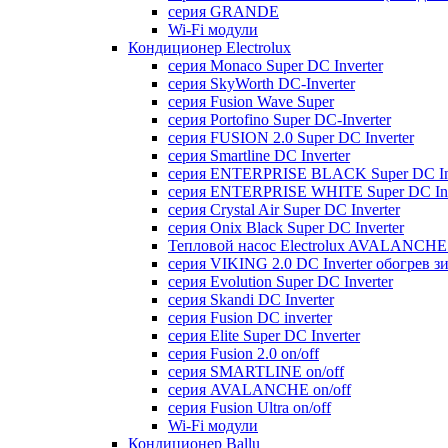
серия GRANDE
Wi-Fi модули
Кондиционер Electrolux
серия Monaco Super DC Inverter
серия SkyWorth DC-Inverter
серия Fusion Wave Super
серия Portofino Super DC-Inverter
серия FUSION 2.0 Super DC Іnverter
серия Smartline DC Inverter
серия ENTERPRISE BLACK Super DC Inv
серия ENTERPRISE WHITE Super DC Inv
серия Crystal Air Super DC Inverter
серия Onix Black Super DC Inverter
Тепловой насос Electrolux AVALANCHE 
серия VIKING 2.0 DC Inverter обогрев з
серия Evolution Super DC Inverter
серия Skandi DC Inverter
серия Fusion DC inverter
серия Elite Super DC Inverter
серия Fusion 2.0 on/off
серия SMARTLINE on/off
серия AVALANCHE on/off
серия Fusion Ultra on/off
Wi-Fi модули
Кондиционер Ballu