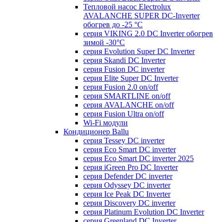
Тепловой насос Electrolux
AVALANCHE SUPER DC-Inverter
обогрев до -25 °С
серия VIKING 2.0 DC Inverter обогрев
зимой -30°С
серия Evolution Super DC Inverter
серия Skandi DC Inverter
серия Fusion DC inverter
серия Elite Super DC Inverter
серия Fusion 2.0 on/off
серия SMARTLINE on/off
серия AVALANCHE on/off
серия Fusion Ultra on/off
Wi-Fi модули
Кондиционер Ballu
серия Tessey DC inverter
серия Eco Smart DC inverter
серия Eco Smart DC inverter 2025
серия iGreen Pro DC Inverter
серия Defender DC inverter
серия Odyssey DC inverter
серия Ice Peak DС Inverter
cерия Discovery DC inverter
серия Platinum Evolution DC Inverter
серия Greenland DC Inverter