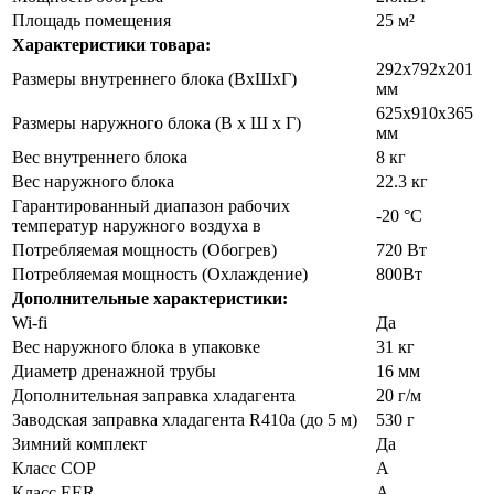
Площадь помещения
25 м²
Характеристики товара:
292х792х201
Размеры внутреннего блока (ВхШхГ)
мм
625х910х365
Размеры наружного блока (В х Ш х Г)
мм
Вес внутреннего блока
8 кг
Вес наружного блока
22.3 кг
Гарантированный диапазон рабочих
-20 °С
температур наружного воздуха в
Потребляемая мощность (Обогрев)
720 Вт
Потребляемая мощность (Охлаждение)
800Вт
Дополнительные характеристики:
Wi-fi
Да
Вес наружного блока в упаковке
31 кг
Диаметр дренажной трубы
16 мм
Дополнительная заправка хладагента
20 г/м
Заводская заправка хладагента R410a (до 5 м)
530 г
Зимний комплект
Да
Класс COP
A
Класс EER
A