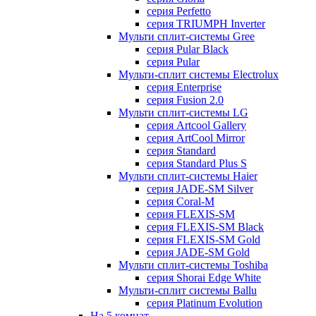
серия Perfetto
серия TRIUMPH Inverter
Мульти сплит-системы Gree
серия Pular Black
серия Pular
Мульти-сплит системы Electrolux
серия Enterprise
серия Fusion 2.0
Мульти сплит-системы LG
серия Artcool Gallery
серия ArtCool Mirror
серия Standard
серия Standard Plus S
Мульти сплит-системы Haier
серия JADE-SM Silver
серия Coral-M
серия FLEXIS-SM
серия FLEXIS-SM Black
серия FLEXIS-SM Gold
серия JADE-SM Gold
Мульти сплит-системы Toshiba
серия Shorai Edge White
Мульти-сплит системы Ballu
серия Platinum Evolution
На 5 комнат