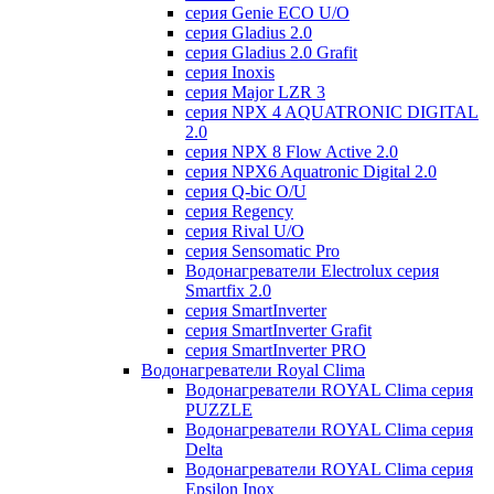
серия Genie ECO U/О
серия Gladius 2.0
серия Gladius 2.0 Grafit
серия Inoxis
серия Major LZR 3
серия NPX 4 AQUATRONIC DIGITAL
2.0
серия NPX 8 Flow Active 2.0
серия NPX6 Aquatronic Digital 2.0
серия Q-bic O/U
серия Regency
серия Rival U/О
серия Sensomatic Pro
Водонагреватели Electrolux серия
Smartfix 2.0
серия SmartInverter
серия SmartInverter Grafit
серия SmartInverter PRO
Водонагреватели Royal Clima
Водонагреватели ROYAL Clima серия
PUZZLE
Водонагреватели ROYAL Clima серия
Delta
Водонагреватели ROYAL Clima серия
Epsilon Inox