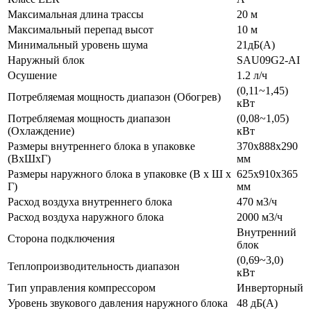
Максимальная длина трассы
20 м
Максимальный перепад высот
10 м
Минимальный уровень шума
21дБ(А)
Наружный блок
SAU09G2-AI
Осушение
1.2 л/ч
(0,11~1,45)
Потребляемая мощность диапазон (Обогрев)
кВт
Потребляемая мощность диапазон
(0,08~1,05)
(Охлаждение)
кВт
Размеры внутреннего блока в упаковке
370х888х290
(ВхШхГ)
мм
Размеры наружного блока в упаковке (В х Ш х
625х910х365
Г)
мм
Расход воздуха внутреннего блока
470 м3/ч
Расход воздуха наружного блока
2000 м3/ч
Внутренний
Сторона подключения
блок
(0,69~3,0)
Теплопроизводительность диапазон
кВт
Тип управления компрессором
Инверторный
Уровень звукового давления наружного блока
48 дБ(А)