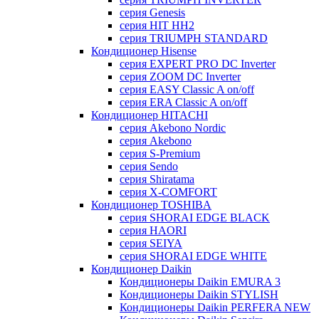
серия Genesis
серия HIT HH2
серия TRIUMPH STANDARD
Кондиционер Hisense
серия EXPERT PRO DC Inverter
серия ZOOM DC Inverter
серия EASY Classic A on/off
серия ERA Classic A on/off
Кондиционер HITACHI
cерия Akebono Nordic
серия Akebono
серия S-Premium
серия Sendo
серия Shiratama
серия X-COMFORT
Кондиционер TOSHIBA
серия SHORAI EDGE BLACK
серия HAORI
серия SEIYA
серия SHORAI EDGE WHITE
Кондиционер Daikin
Кондиционеры Daikin EMURA 3
Кондиционеры Daikin STYLISH
Кондиционеры Daikin PERFERA NEW