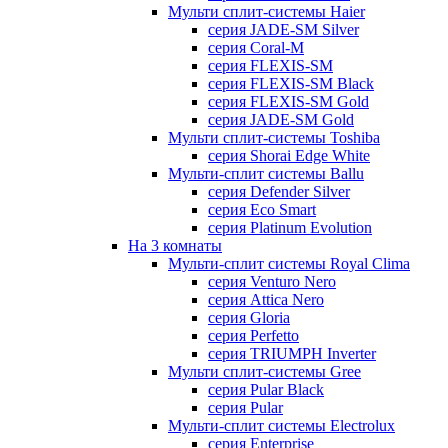
Мульти сплит-системы Haier
серия JADE-SM Silver
серия Coral-M
серия FLEXIS-SM
серия FLEXIS-SM Black
серия FLEXIS-SM Gold
серия JADE-SM Gold
Мульти сплит-системы Toshiba
серия Shorai Edge White
Мульти-сплит системы Ballu
серия Defender Silver
серия Eco Smart
серия Platinum Evolution
На 3 комнаты
Мульти-сплит системы Royal Clima
серия Venturo Nero
серия Attica Nero
серия Gloria
серия Perfetto
серия TRIUMPH Inverter
Мульти сплит-системы Gree
серия Pular Black
серия Pular
Мульти-сплит системы Electrolux
серия Enterprise