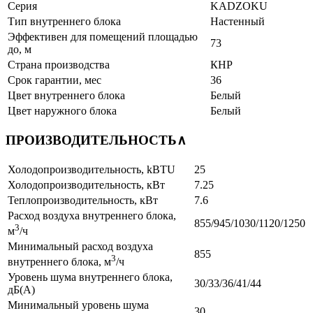
Серия
KADZOKU
Тип внутреннего блока
Настенный
Эффективен для помещений площадью
73
до, м
Страна производства
КНР
Срок гарантии, мес
36
Цвет внутреннего блока
Белый
Цвет наружного блока
Белый
ПРОИЗВОДИТЕЛЬНОСТЬ
∧
Холодопроизводительность, kBTU
25
Холодопроизводительность, кВт
7.25
Теплопроизводительность, кВт
7.6
Расход воздуха внутреннего блока,
855/945/1030/1120/1250
3
м
/ч
Минимальный расход воздуха
855
3
внутреннего блока, м
/ч
Уровень шума внутреннего блока,
30/33/36/41/44
дБ(А)
Минимальный уровень шума
30