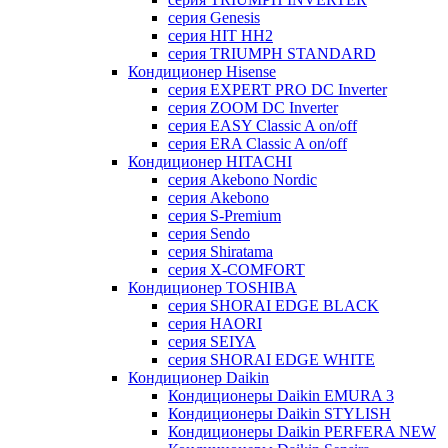
серия Genesis
серия HIT HH2
серия TRIUMPH STANDARD
Кондиционер Hisense
серия EXPERT PRO DC Inverter
серия ZOOM DC Inverter
серия EASY Classic A on/off
серия ERA Classic A on/off
Кондиционер HITACHI
cерия Akebono Nordic
серия Akebono
серия S-Premium
серия Sendo
серия Shiratama
серия X-COMFORT
Кондиционер TOSHIBA
серия SHORAI EDGE BLACK
серия HAORI
серия SEIYA
серия SHORAI EDGE WHITE
Кондиционер Daikin
Кондиционеры Daikin EMURA 3
Кондиционеры Daikin STYLISH
Кондиционеры Daikin PERFERA NEW