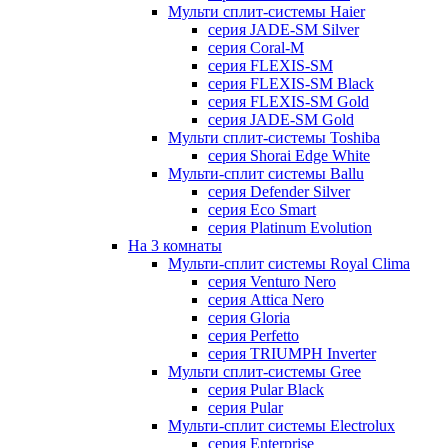
Мульти сплит-системы Haier
серия JADE-SM Silver
серия Coral-M
серия FLEXIS-SM
серия FLEXIS-SM Black
серия FLEXIS-SM Gold
серия JADE-SM Gold
Мульти сплит-системы Toshiba
серия Shorai Edge White
Мульти-сплит системы Ballu
серия Defender Silver
серия Eco Smart
серия Platinum Evolution
На 3 комнаты
Мульти-сплит системы Royal Clima
серия Venturo Nero
серия Attica Nero
серия Gloria
серия Perfetto
серия TRIUMPH Inverter
Мульти сплит-системы Gree
серия Pular Black
серия Pular
Мульти-сплит системы Electrolux
серия Enterprise