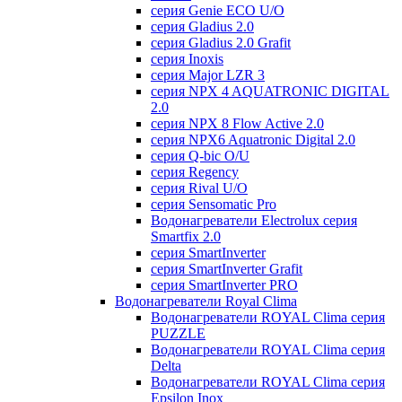
серия Genie ECO U/О
серия Gladius 2.0
серия Gladius 2.0 Grafit
серия Inoxis
серия Major LZR 3
серия NPX 4 AQUATRONIC DIGITAL
2.0
серия NPX 8 Flow Active 2.0
серия NPX6 Aquatronic Digital 2.0
серия Q-bic O/U
серия Regency
серия Rival U/О
серия Sensomatic Pro
Водонагреватели Electrolux серия
Smartfix 2.0
серия SmartInverter
серия SmartInverter Grafit
серия SmartInverter PRO
Водонагреватели Royal Clima
Водонагреватели ROYAL Clima серия
PUZZLE
Водонагреватели ROYAL Clima серия
Delta
Водонагреватели ROYAL Clima серия
Epsilon Inox