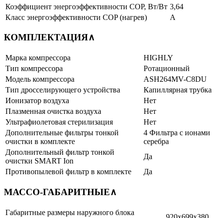
Коэффициент энергоэффективности COP, Вт/Вт
3,64
Класс энергоэффективности COP (нагрев)
A
КОМПЛЕКТАЦИЯ
∧
Марка компрессора
HIGHLY
Тип компрессора
Ротационный
Модель компрессора
ASH264MV-C8DU
Тип дросселирующего устройства
Капиллярная трубка
Ионизатор воздуха
Нет
Плазменная очистка воздуха
Нет
Ультрафиолетовая стерилизация
Нет
Дополнительные фильтры тонкой
4 Фильтра с ионами
очистки в комплекте
серебра
Дополнительный фильтр тонкой
Да
очистки SMART Ion
Противопылевой фильтр в комплекте
Да
МАССО-ГАБАРИТНЫЕ
∧
Габаритные размеры наружного блока
920x699x380