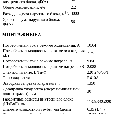
внутреннего блока, дБ(А)
Объем конденсации, л/ч
2.2
3
3000
Расход воздуха наружного блока, м
/ч
Уровень шума наружного блока,
56
дБ(А)
МОНТАЖНЫЕ
∧
Потребляемый ток в режиме охлаждения, A
10.64
Потребляемая мощность в режиме охлаждения,
2.251
кВт
Потребляемый ток в режиме нагрева, A
9.84
Потребляемая мощность в режиме нагрева, кВт
2.088
Электропитание, В/Гц/Ф
220-240/50/1
Тип хладагента
R410A
Заводская заправка хладагента, г
1350
Дозаправка хладагента (сверх номинальной
30
длины трассы), г/м
Габаритные размеры внутреннего блока
1132x332x229
(ШхВхГ), мм
Диаметр жидкостной трубы, мм (дюйм)
6,35 (1/4″)