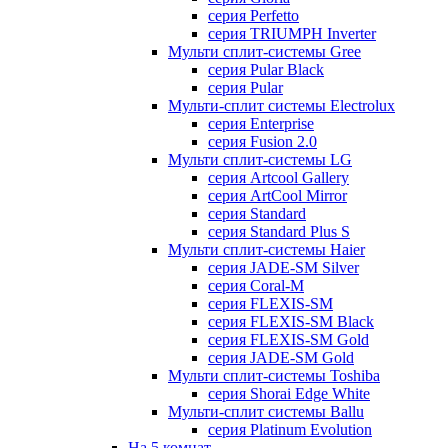
серия Perfetto
серия TRIUMPH Inverter
Мульти сплит-системы Gree
серия Pular Black
серия Pular
Мульти-сплит системы Electrolux
серия Enterprise
серия Fusion 2.0
Мульти сплит-системы LG
серия Artcool Gallery
серия ArtCool Mirror
серия Standard
серия Standard Plus S
Мульти сплит-системы Haier
серия JADE-SM Silver
серия Coral-M
серия FLEXIS-SM
серия FLEXIS-SM Black
серия FLEXIS-SM Gold
серия JADE-SM Gold
Мульти сплит-системы Toshiba
серия Shorai Edge White
Мульти-сплит системы Ballu
серия Platinum Evolution
На 5 комнат