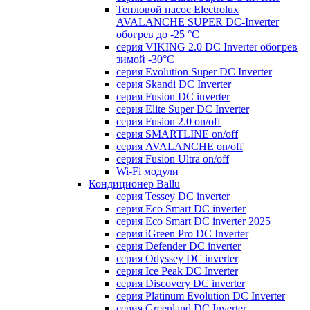
Тепловой насос Electrolux
AVALANCHE SUPER DC-Inverter
обогрев до -25 °С
серия VIKING 2.0 DC Inverter обогрев
зимой -30°С
серия Evolution Super DC Inverter
серия Skandi DC Inverter
серия Fusion DC inverter
серия Elite Super DC Inverter
серия Fusion 2.0 on/off
серия SMARTLINE on/off
серия AVALANCHE on/off
серия Fusion Ultra on/off
Wi-Fi модули
Кондиционер Ballu
серия Tessey DC inverter
серия Eco Smart DC inverter
серия Eco Smart DC inverter 2025
серия iGreen Pro DC Inverter
серия Defender DC inverter
серия Odyssey DC inverter
серия Ice Peak DС Inverter
cерия Discovery DC inverter
серия Platinum Evolution DC Inverter
серия Greenland DC Inverter