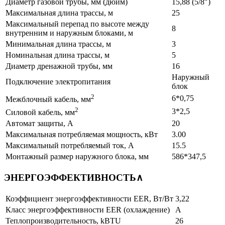
Диаметр газовой трубы, мм (дюйм)
15,88 (5/8″)
Максимальная длина трассы, м
25
Максимальный перепад по высоте между
8
внутренним и наружным блоками, м
Минимальная длина трассы, м
3
Номинальная длина трассы, м
5
Диаметр дренажной трубы, мм
16
Наружный
Подключение электропитания
блок
2
6*0,75
Межблочный кабель, мм
2
3*2,5
Силовой кабель, мм
Автомат защиты, А
20
Максимальная потребляемая мощность, кВт
3.00
Максимальный потребляемый ток, А
15.5
Монтажный размер наружного блока, мм
586*347,5
ЭНЕРГОЭФФЕКТИВНОСТЬ
∧
Коэффициент энергоэффективности EER, Вт/Вт
3,22
Класс энергоэффективности EER (охлаждение)
A
Теплопроизводительность, kBTU
26