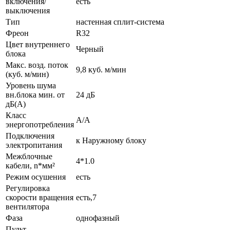
включения/
есть
выключения
Тип
настенная сплит-система
Фреон
R32
Цвет внутреннего
Черный
блока
Макс. возд. поток
9,8 куб. м/мин
(куб. м/мин)
Уровень шума
вн.блока мин. от
24 дБ
дБ(А)
Класс
A/A
энергопотребления
Подключения
к Наружному блоку
электропитания
Межблочные
4*1.0
кабели, n*мм²
Режим осушения
есть
Регулировка
скорости вращения
есть,7
вентилятора
Фаза
однофазный
Пульт