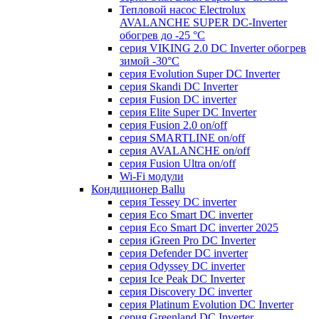
Тепловой насос Electrolux
AVALANCHE SUPER DC-Inverter
обогрев до -25 °С
серия VIKING 2.0 DC Inverter обогрев
зимой -30°С
серия Evolution Super DC Inverter
серия Skandi DC Inverter
серия Fusion DC inverter
серия Elite Super DC Inverter
серия Fusion 2.0 on/off
серия SMARTLINE on/off
серия AVALANCHE on/off
серия Fusion Ultra on/off
Wi-Fi модули
Кондиционер Ballu
серия Tessey DC inverter
серия Eco Smart DC inverter
серия Eco Smart DC inverter 2025
серия iGreen Pro DC Inverter
серия Defender DC inverter
серия Odyssey DC inverter
серия Ice Peak DС Inverter
cерия Discovery DC inverter
серия Platinum Evolution DC Inverter
серия Greenland DC Inverter