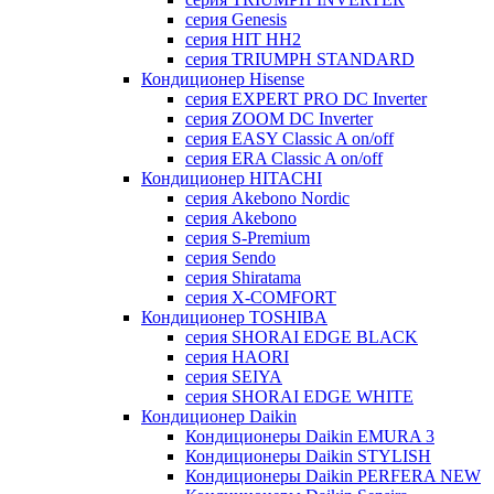
серия Genesis
серия HIT HH2
серия TRIUMPH STANDARD
Кондиционер Hisense
серия EXPERT PRO DC Inverter
серия ZOOM DC Inverter
серия EASY Classic A on/off
серия ERA Classic A on/off
Кондиционер HITACHI
cерия Akebono Nordic
серия Akebono
серия S-Premium
серия Sendo
серия Shiratama
серия X-COMFORT
Кондиционер TOSHIBA
серия SHORAI EDGE BLACK
серия HAORI
серия SEIYA
серия SHORAI EDGE WHITE
Кондиционер Daikin
Кондиционеры Daikin EMURA 3
Кондиционеры Daikin STYLISH
Кондиционеры Daikin PERFERA NEW