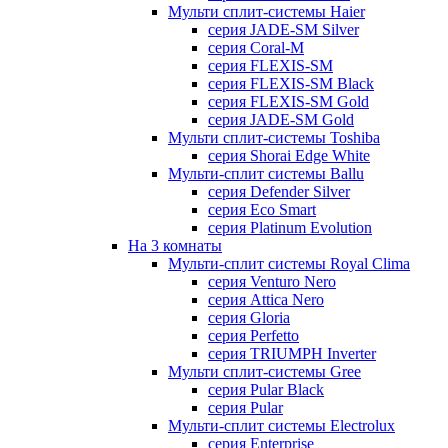
Мульти сплит-системы Haier
серия JADE-SM Silver
серия Coral-M
серия FLEXIS-SM
серия FLEXIS-SM Black
серия FLEXIS-SM Gold
серия JADE-SM Gold
Мульти сплит-системы Toshiba
серия Shorai Edge White
Мульти-сплит системы Ballu
серия Defender Silver
серия Eco Smart
серия Platinum Evolution
На 3 комнаты
Мульти-сплит системы Royal Clima
серия Venturo Nero
серия Attica Nero
серия Gloria
серия Perfetto
серия TRIUMPH Inverter
Мульти сплит-системы Gree
серия Pular Black
серия Pular
Мульти-сплит системы Electrolux
серия Enterprise