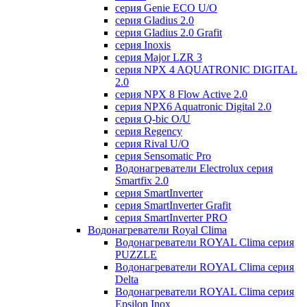
серия Genie ECO U/О
серия Gladius 2.0
серия Gladius 2.0 Grafit
серия Inoxis
серия Major LZR 3
серия NPX 4 AQUATRONIC DIGITAL
2.0
серия NPX 8 Flow Active 2.0
серия NPX6 Aquatronic Digital 2.0
серия Q-bic O/U
серия Regency
серия Rival U/О
серия Sensomatic Pro
Водонагреватели Electrolux серия
Smartfix 2.0
серия SmartInverter
серия SmartInverter Grafit
серия SmartInverter PRO
Водонагреватели Royal Clima
Водонагреватели ROYAL Clima серия
PUZZLE
Водонагреватели ROYAL Clima серия
Delta
Водонагреватели ROYAL Clima серия
Epsilon Inox