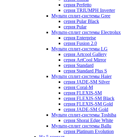
серия Perfetto
серия TRIUMPH Inverter
Мульти сплит-системы Gree
серия Pular Black
серия Pular
Мульти-сплит системы Electrolux
серия Enterprise
серия Fusion 2.0
Мульти сплит-системы LG
серия Artcool Gallery
серия ArtCool Mirror
серия Standard
серия Standard Plus S
Мульти сплит-системы Haier
серия JADE-SM Silver
серия Coral-M
серия FLEXIS-SM
серия FLEXIS-SM Black
серия FLEXIS-SM Gold
серия JADE-SM Gold
Мульти сплит-системы Toshiba
серия Shorai Edge White
Мульти-сплит системы Ballu
серия Platinum Evolution
На 5 комнат