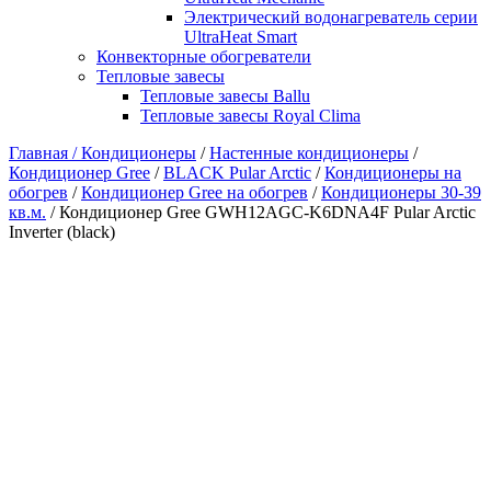
Электрический водонагреватель серии
UltraHeat Smart
Конвекторные обогреватели
Тепловые завесы
Тепловые завесы Ballu
Тепловые завесы Royal Clima
Главная /
Кондиционеры
/
Настенные кондиционеры
/
Кондиционер Gree
/
BLACK Pular Arctic
/
Кондиционеры на
обогрев
/
Кондиционер Gree на обогрев
/
Кондиционеры 30-39
кв.м.
/ Кондиционер Gree GWH12AGC-K6DNA4F Pular Arctic
Inverter (black)