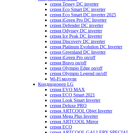
серия Tessey DC inverter
серия Eco Smart DC inverter
серия Eco Smart DC inverter 2025
серия iGreen Pro DC Inverter
серия Defender DC inverter
серия Odyssey DC inverter
серия Ice Peak DС Inverter
cерия Discovery DC inverter
серия Platinum Evolution DC Inverter
серия Greenland DC Inverter
серия iGreen Pro on/off
серия Bravo on/off
серия Olympio Edge on/off
серия Olympio Legend on/off
Wi-Fi модули
Кондиционер LG
серия EVO MAX
серия ECO Smart 2021
серия Look Smart Inverter
серия Deluxe PRO
серия ARTCOOL Objet Inverter
серия Mega Plus Inverter
серия ARTCOOL Mirror
серия ECO
серия ARTCOOL GALLERY SPECIAL