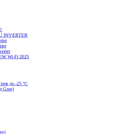
5
U INVERTER
ter
ter
erter
W Wi-Fi 2025
ев до -25 °С
д Gree)
ee)