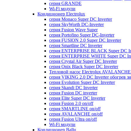
серия GRANDE
Wi-Fi модули
Кондиционер Electrolux
серия Monaco Super DC Inverter
серия SkyWorth DC-Inverter
серия Fusion Wave Super
серия Portofino Super DC-Inverter
серия FUSION 2.0 Super DC Іnverter
серия Smartline DC Inverter
серия ENTERPRISE BLACK Super DC Inv
серия ENTERPRISE WHITE Super DC Inv
серия Crystal Air Super DC Inverter
серия Onix Black Super DC Inverter
Тепловой насос Electrolux AVALANCHE 
серия VIKING 2.0 DC Inverter обогрев з
серия Evolution Super DC Inverter
серия Skandi DC Inverter
серия Fusion DC inverter
серия Elite Super DC Inverter
серия Fusion 2.0 on/off
серия SMARTLINE on/off
серия AVALANCHE on/off
серия Fusion Ultra on/off
Wi-Fi модули
Кондиционер Ballu