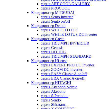
серия ART COOL GALLERY
серия PROCOOL
Кондиционер MITSUDAI
серия Sento Inverter
серия Sento on/off
Кондиционер Denko
серия WHITE LOTUS
серия WHITE LOTUS DC Inverter
Кондиционер Green
серия TRIUMPH INVERTER
серия Genesis
серия HIT HH2
серия TRIUMPH STANDARD
Кондиционер Hisense
серия EXPERT PRO DC Inverter
серия ZOOM DC Inverter
серия EASY Classic A on/off
серия ERA Classic A on/off
Кондиционер HITACHI
cерия Akebono Nordic
серия Akebono
серия S-Premium
серия Sendo
серия Shiratama
серия X-COMFORT