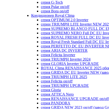
серия G-Tech
серия Pular on/off
серия Bora on/off
Кондиционер Royal Clima
серия OPTIMUM 2.0 Inverter
серии TRIUMPH LITE Inverter NEW 202
серия SUPREMO BLANCO FULL DC E
серия SUPREMO NERO Full DC EU Inver
серия ROYAL FRESH FULL DC EU Inver
серия Royal Fresh Standard Full DC EU Inv
серия PERFETTO DC EU INVERTER NE
серия ARIA DC INVERTER
серия Felicita Inverter
серия TRIUMPH Inverter 2024
серия GLORIA Inverter UPGRADE
ROYAL Clima RENAISSANCE 2025 обогр
серия GRIDA DC EU Inverter NEW (заво
серия TRIUMPH LITE 2025
серия Felicita on/off
серия TRIUMPH UPGRADE
серия Gloria
серия ATTICA Nero
серия RENAISSANCE UPGRADE on/off
серия PANDORA
серия GRIDA NEW 2023 on/off (завод Gr