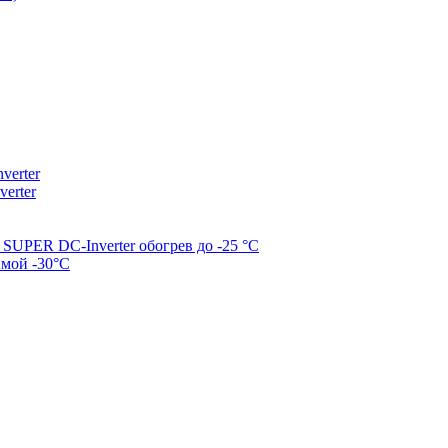
erter
erter
SUPER DC-Inverter обогрев до -25 °С
имой -30°С