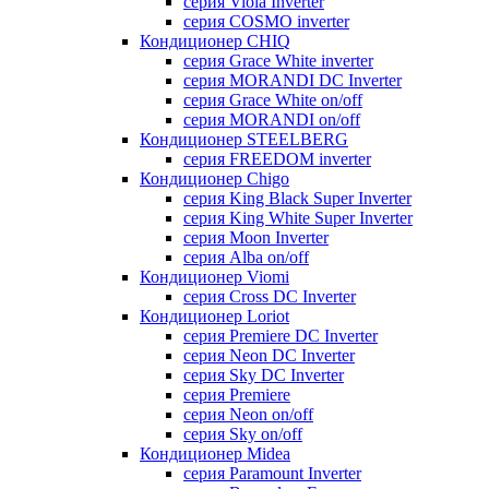
серия Viola Inverter
серия COSMO inverter
Кондиционер CHIQ
серия Grace White inverter
серия MORANDI DC Inverter
серия Grace White on/off
серия MORANDI on/off
Кондиционер STEELBERG
серия FREEDOM inverter
Кондиционер Chigo
серия King Black Super Inverter
серия King White Super Inverter
серия Moon Inverter
серия Alba on/off
Кондиционер Viomi
серия Cross DC Inverter
Кондиционер Loriot
серия Premiere DC Inverter
серия Neon DC Inverter
серия Sky DC Inverter
серия Premiere
серия Neon on/off
серия Sky on/off
Кондиционер Midea
серия Paramount Inverter