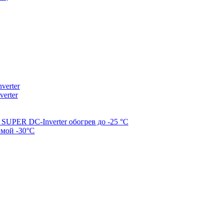
erter
erter
SUPER DC-Inverter обогрев до -25 °С
имой -30°С