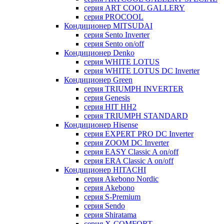
серия ART COOL GALLERY
серия PROCOOL
Кондиционер MITSUDAI
серия Sento Inverter
серия Sento on/off
Кондиционер Denko
серия WHITE LOTUS
серия WHITE LOTUS DC Inverter
Кондиционер Green
серия TRIUMPH INVERTER
серия Genesis
серия HIT HH2
серия TRIUMPH STANDARD
Кондиционер Hisense
серия EXPERT PRO DC Inverter
серия ZOOM DC Inverter
серия EASY Classic A on/off
серия ERA Classic A on/off
Кондиционер HITACHI
cерия Akebono Nordic
серия Akebono
серия S-Premium
серия Sendo
серия Shiratama
серия X-COMFORT