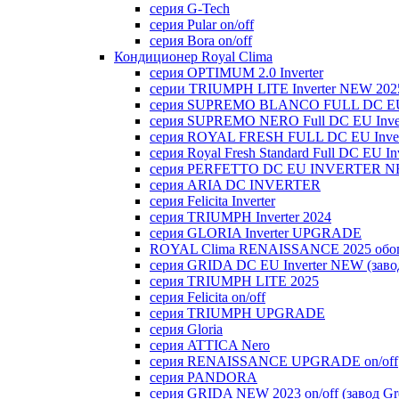
серия G-Tech
серия Pular on/off
серия Bora on/off
Кондиционер Royal Clima
серия OPTIMUM 2.0 Inverter
серии TRIUMPH LITE Inverter NEW 202
серия SUPREMO BLANCO FULL DC E
серия SUPREMO NERO Full DC EU Inver
серия ROYAL FRESH FULL DC EU Inver
серия Royal Fresh Standard Full DC EU Inv
серия PERFETTO DC EU INVERTER NE
серия ARIA DC INVERTER
серия Felicita Inverter
серия TRIUMPH Inverter 2024
серия GLORIA Inverter UPGRADE
ROYAL Clima RENAISSANCE 2025 обогр
серия GRIDA DC EU Inverter NEW (заво
серия TRIUMPH LITE 2025
серия Felicita on/off
серия TRIUMPH UPGRADE
серия Gloria
серия ATTICA Nero
серия RENAISSANCE UPGRADE on/off
серия PANDORA
серия GRIDA NEW 2023 on/off (завод Gr