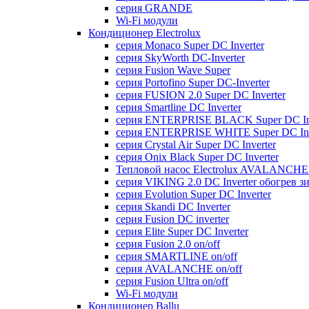
серия GRANDE
Wi-Fi модули
Кондиционер Electrolux
серия Monaco Super DC Inverter
серия SkyWorth DC-Inverter
серия Fusion Wave Super
серия Portofino Super DC-Inverter
серия FUSION 2.0 Super DC Іnverter
серия Smartline DC Inverter
серия ENTERPRISE BLACK Super DC Inv
серия ENTERPRISE WHITE Super DC Inv
серия Crystal Air Super DC Inverter
серия Onix Black Super DC Inverter
Тепловой насос Electrolux AVALANCHE 
серия VIKING 2.0 DC Inverter обогрев з
серия Evolution Super DC Inverter
серия Skandi DC Inverter
серия Fusion DC inverter
серия Elite Super DC Inverter
серия Fusion 2.0 on/off
серия SMARTLINE on/off
серия AVALANCHE on/off
серия Fusion Ultra on/off
Wi-Fi модули
Кондиционер Ballu