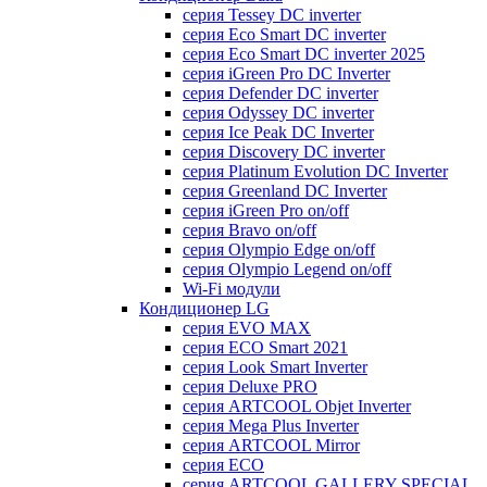
серия Tessey DC inverter
серия Eco Smart DC inverter
серия Eco Smart DC inverter 2025
серия iGreen Pro DC Inverter
серия Defender DC inverter
серия Odyssey DC inverter
серия Ice Peak DС Inverter
cерия Discovery DC inverter
серия Platinum Evolution DC Inverter
серия Greenland DC Inverter
серия iGreen Pro on/off
серия Bravo on/off
серия Olympio Edge on/off
серия Olympio Legend on/off
Wi-Fi модули
Кондиционер LG
серия EVO MAX
серия ECO Smart 2021
серия Look Smart Inverter
серия Deluxe PRO
серия ARTCOOL Objet Inverter
серия Mega Plus Inverter
серия ARTCOOL Mirror
серия ECO
серия ARTCOOL GALLERY SPECIAL