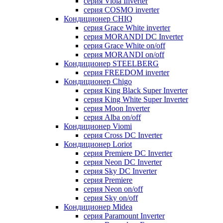
серия Viola Inverter
серия COSMO inverter
Кондиционер CHIQ
серия Grace White inverter
серия MORANDI DC Inverter
серия Grace White on/off
серия MORANDI on/off
Кондиционер STEELBERG
серия FREEDOM inverter
Кондиционер Chigo
серия King Black Super Inverter
серия King White Super Inverter
серия Moon Inverter
серия Alba on/off
Кондиционер Viomi
серия Cross DC Inverter
Кондиционер Loriot
серия Premiere DC Inverter
серия Neon DC Inverter
серия Sky DC Inverter
серия Premiere
серия Neon on/off
серия Sky on/off
Кондиционер Midea
серия Paramount Inverter