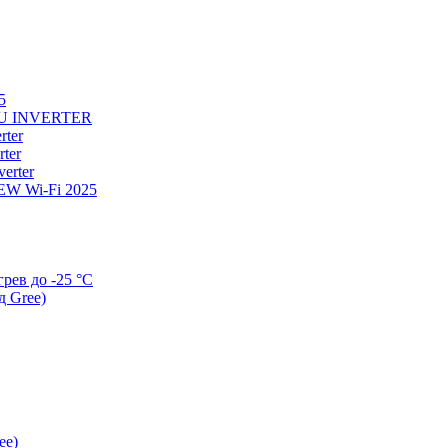
5
U INVERTER
ter
ter
erter
W Wi-Fi 2025
ев до -25 °С
д Gree)
ee)