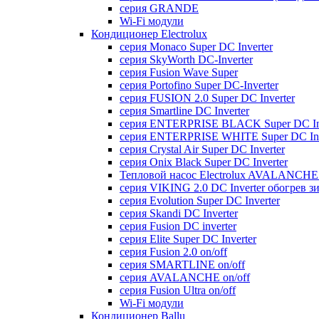
серия GRANDE
Wi-Fi модули
Кондиционер Electrolux
серия Monaco Super DC Inverter
серия SkyWorth DC-Inverter
серия Fusion Wave Super
серия Portofino Super DC-Inverter
серия FUSION 2.0 Super DC Іnverter
серия Smartline DC Inverter
серия ENTERPRISE BLACK Super DC Inv
серия ENTERPRISE WHITE Super DC Inv
серия Crystal Air Super DC Inverter
серия Onix Black Super DC Inverter
Тепловой насос Electrolux AVALANCHE 
серия VIKING 2.0 DC Inverter обогрев з
серия Evolution Super DC Inverter
серия Skandi DC Inverter
серия Fusion DC inverter
серия Elite Super DC Inverter
серия Fusion 2.0 on/off
серия SMARTLINE on/off
серия AVALANCHE on/off
серия Fusion Ultra on/off
Wi-Fi модули
Кондиционер Ballu