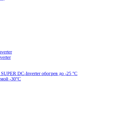
erter
erter
SUPER DC-Inverter обогрев до -25 °С
имой -30°С