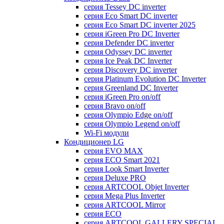
серия Tessey DC inverter
серия Eco Smart DC inverter
серия Eco Smart DC inverter 2025
серия iGreen Pro DC Inverter
серия Defender DC inverter
серия Odyssey DC inverter
серия Ice Peak DС Inverter
cерия Discovery DC inverter
серия Platinum Evolution DC Inverter
серия Greenland DC Inverter
серия iGreen Pro on/off
серия Bravo on/off
серия Olympio Edge on/off
серия Olympio Legend on/off
Wi-Fi модули
Кондиционер LG
серия EVO MAX
серия ECO Smart 2021
серия Look Smart Inverter
серия Deluxe PRO
серия ARTCOOL Objet Inverter
серия Mega Plus Inverter
серия ARTCOOL Mirror
серия ECO
серия ARTCOOL GALLERY SPECIAL