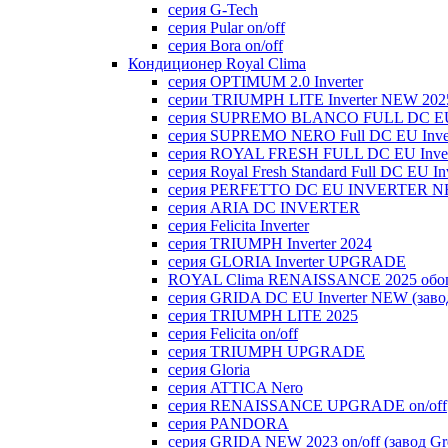
серия G-Tech
серия Pular on/off
серия Bora on/off
Кондиционер Royal Clima
серия OPTIMUM 2.0 Inverter
серии TRIUMPH LITE Inverter NEW 202
серия SUPREMO BLANCO FULL DC E
серия SUPREMO NERO Full DC EU Inver
серия ROYAL FRESH FULL DC EU Inver
серия Royal Fresh Standard Full DC EU Inv
серия PERFETTO DC EU INVERTER NE
серия ARIA DC INVERTER
серия Felicita Inverter
серия TRIUMPH Inverter 2024
серия GLORIA Inverter UPGRADE
ROYAL Clima RENAISSANCE 2025 обогр
серия GRIDA DC EU Inverter NEW (заво
серия TRIUMPH LITE 2025
серия Felicita on/off
серия TRIUMPH UPGRADE
серия Gloria
серия ATTICA Nero
серия RENAISSANCE UPGRADE on/off
серия PANDORA
серия GRIDA NEW 2023 on/off (завод Gr