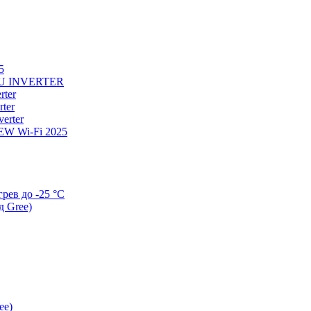
5
U INVERTER
ter
ter
erter
W Wi-Fi 2025
ев до -25 °С
д Gree)
ee)