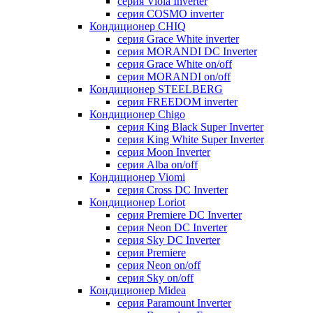
серия Viola Inverter
серия COSMO inverter
Кондиционер CHIQ
серия Grace White inverter
серия MORANDI DC Inverter
серия Grace White on/off
серия MORANDI on/off
Кондиционер STEELBERG
серия FREEDOM inverter
Кондиционер Chigo
серия King Black Super Inverter
серия King White Super Inverter
серия Moon Inverter
серия Alba on/off
Кондиционер Viomi
серия Cross DC Inverter
Кондиционер Loriot
серия Premiere DC Inverter
серия Neon DC Inverter
серия Sky DC Inverter
серия Premiere
серия Neon on/off
серия Sky on/off
Кондиционер Midea
серия Paramount Inverter