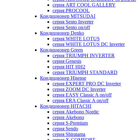
серия ART COOL GALLERY
серия PROCOOL
Кондиционер MITSUDAI
серия Sento Inverter
серия Sento on/off
Кондиционер Denko
серия WHITE LOTUS
серия WHITE LOTUS DC Inverter
Кондиционер Green
серия TRIUMPH INVERTER
серия Genesis
серия HIT HH2
серия TRIUMPH STANDARD
Кондиционер Hisense
серия EXPERT PRO DC Inverter
серия ZOOM DC Inverter
серия EASY Classic A on/off
серия ERA Classic A on/off
Кондиционер HITACHI
cерия Akebono Nordic
серия Akebono
серия S-Premium
серия Sendo
серия Shiratama
серия X-COMFORT