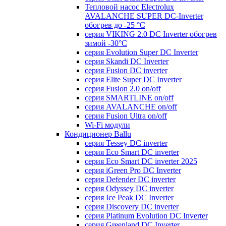
Тепловой насос Electrolux
AVALANCHE SUPER DC-Inverter
обогрев до -25 °С
серия VIKING 2.0 DC Inverter обогрев
зимой -30°С
серия Evolution Super DC Inverter
серия Skandi DC Inverter
серия Fusion DC inverter
серия Elite Super DC Inverter
серия Fusion 2.0 on/off
серия SMARTLINE on/off
серия AVALANCHE on/off
серия Fusion Ultra on/off
Wi-Fi модули
Кондиционер Ballu
серия Tessey DC inverter
серия Eco Smart DC inverter
серия Eco Smart DC inverter 2025
серия iGreen Pro DC Inverter
серия Defender DC inverter
серия Odyssey DC inverter
серия Ice Peak DС Inverter
cерия Discovery DC inverter
серия Platinum Evolution DC Inverter
серия Greenland DC Inverter