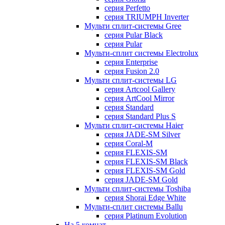
серия Perfetto
серия TRIUMPH Inverter
Мульти сплит-системы Gree
серия Pular Black
серия Pular
Мульти-сплит системы Electrolux
серия Enterprise
серия Fusion 2.0
Мульти сплит-системы LG
серия Artcool Gallery
серия ArtCool Mirror
серия Standard
серия Standard Plus S
Мульти сплит-системы Haier
серия JADE-SM Silver
серия Coral-M
серия FLEXIS-SM
серия FLEXIS-SM Black
серия FLEXIS-SM Gold
серия JADE-SM Gold
Мульти сплит-системы Toshiba
серия Shorai Edge White
Мульти-сплит системы Ballu
серия Platinum Evolution
На 5 комнат