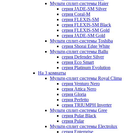
Мульти сплит-системы Haier
серия JADE-SM Silver
серия Coral-M
серия FLEXIS-SM
серия FLEXIS-SM Black
серия FLEXIS-SM Gold
серия JADE-SM Gold
Мульти сплит-системы Toshiba
серия Shorai Edge White
Мульти-сплит системы Ballu
серия Defender Silver
серия Eco Smart
серия Platinum Evolution
На 3 комнаты
Мульти-сплит системы Royal Clima
серия Venturo Nero
серия Attica Nero
серия Gloria
серия Perfetto
серия TRIUMPH Inverter
Мульти сплит-системы Gree
серия Pular Black
серия Pular
Мульти-сплит системы Electrolux
серия Enterprise