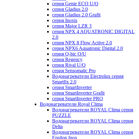
серия Genie ECO U/О
серия Gladius 2.0
серия Gladius 2.0 Grafit
серия Inoxis
серия Major LZR 3
серия NPX 4 AQUATRONIC DIGITAL
2.0
серия NPX 8 Flow Active 2.0
серия NPX6 Aquatronic Digital 2.0
серия Q-bic O/U
серия Regency
серия Rival U/О
серия Sensomatic Pro
Водонагреватели Electrolux серия
Smartfix 2.0
серия SmartInverter
серия SmartInverter Grafit
серия SmartInverter PRO
Водонагреватели Royal Clima
Водонагреватели ROYAL Clima серия
PUZZLE
Водонагреватели ROYAL Clima серия
Delta
Водонагреватели ROYAL Clima серия
Epsilon Inox