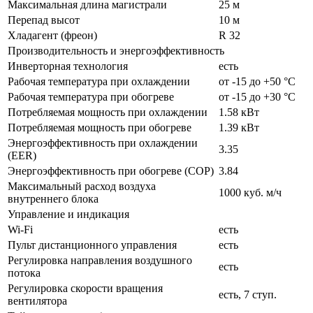
Максимальная длина магистрали
25 м
Перепад высот
10 м
Хладагент (фреон)
R 32
Производительность и энергоэффективность
Инверторная технология
есть
Рабочая температура при охлаждении
от -15 до +50 °C
Рабочая температура при обогреве
от -15 до +30 °C
Потребляемая мощность при охлаждении
1.58 кВт
Потребляемая мощность при обогреве
1.39 кВт
Энергоэффективность при охлаждении
3.35
(EER)
Энергоэффективность при обогреве (COP)
3.84
Максимальный расход воздуха
1000 куб. м/ч
внутреннего блока
Управление и индикация
Wi-Fi
есть
Пульт дистанционного управления
есть
Регулировка направления воздушного
есть
потока
Регулировка скорости вращения
есть,
7 ступ.
вентилятора