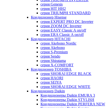
серия Genesis
серия HIT HH2
серия TRIUMPH STANDARD
Кондиционер Hisense
серия EXPERT PRO DC Inverter
серия ZOOM DC Inverter
серия EASY Classic A on/off
серия ERA Classic A on/off
Кондиционер HITACHI
cерия Akebono Nordic
серия Akebono
серия S-Premium
серия Sendo
серия Shiratama
серия X-COMFORT
Кондиционер TOSHIBA
серия SHORAI EDGE BLACK
серия HAORI
серия SEIYA
серия SHORAI EDGE WHITE
Кондиционер Daikin
Кондиционеры Daikin EMURA 3
Кондиционеры Daikin STYLISH
Кондиционеры Daikin PERFERA NEW