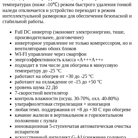
температурах (ниже -10℃) режим быстрого удаления тонкой
наледи отключается и устройство переходит в режим
интеллектуальной разморозки для обеспечения безопасной и
стабильной работы.
Full DC инвертор (экономит электроэнергию, тише,
производительнее, долговечнее)
инверторное управление не только компрессором, но и
вентиляторами обоих блоков
WI-FI управление через смартфон
энергоэффективность класса «A+++А++»
подходит в том числе для обогрева в минусовую
температуру до -25 °C
работают на обогрев от +30 до -25 °C
работают на охлаждение от -15 до +50 °C
уровень шума 22 Дб
7-скоростной вентилятор
контроль влажности (осуш. 30-70%, охл. 40-80%)
ультрафиолетовая стерилизация + ионизация
любая темп. поддержания от +8 до +30 С при обогреве
качание жалюзи в вертикальном и горизонтальном
положении с пульта
инновационная 5-ступенчатая автоматическая очистка
испарителя
искусственный интеллект G-AI (снижение годового