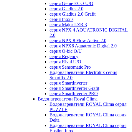
серия Genie ECO U/О
серия Gladius 2.0
серия Gladius 2.0 Grafit
серия Inoxis
серия Major LZR 3
серия NPX 4 AQUATRONIC DIGITAL
2.0
серия NPX 8 Flow Active 2.0
серия NPX6 Aquatronic Digital 2.0
серия Q-bic O/U
серия Regency
серия Rival U/О
серия Sensomatic Pro
Водонагреватели Electrolux серия
Smartfix 2.0
серия SmartInverter
серия SmartInverter Grafit
серия SmartInverter PRO
Водонагреватели Royal Clima
Водонагреватели ROYAL Clima серия
PUZZLE
Водонагреватели ROYAL Clima серия
Delta
Водонагреватели ROYAL Clima серия
Epsilon Inox