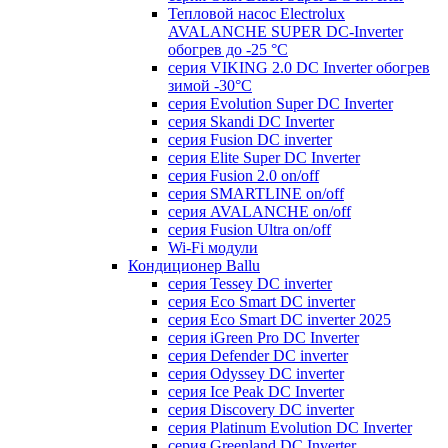
Тепловой насос Electrolux
AVALANCHE SUPER DC-Inverter
обогрев до -25 °С
серия VIKING 2.0 DC Inverter обогрев
зимой -30°С
серия Evolution Super DC Inverter
серия Skandi DC Inverter
серия Fusion DC inverter
серия Elite Super DC Inverter
серия Fusion 2.0 on/off
серия SMARTLINE on/off
серия AVALANCHE on/off
серия Fusion Ultra on/off
Wi-Fi модули
Кондиционер Ballu
серия Tessey DC inverter
серия Eco Smart DC inverter
серия Eco Smart DC inverter 2025
серия iGreen Pro DC Inverter
серия Defender DC inverter
серия Odyssey DC inverter
серия Ice Peak DС Inverter
cерия Discovery DC inverter
серия Platinum Evolution DC Inverter
серия Greenland DC Inverter