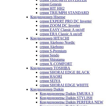
серия Genesis
серия HIT HH2
серия TRIUMPH STANDARD
Кондиционер Hisense
серия EXPERT PRO DC Inverter
серия ZOOM DC Inverter
серия EASY Classic A on/off
серия ERA Classic A on/off
Кондиционер HITACHI
cерия Akebono Nordic
серия Akebono
серия S-Premium
серия Sendo
серия Shiratama
серия X-COMFORT
Кондиционер TOSHIBA
серия SHORAI EDGE BLACK
серия HAORI
серия SEIYA
серия SHORAI EDGE WHITE
Кондиционер Daikin
Кондиционеры Daikin EMURA 3
Кондиционеры Daikin STYLISH
Кондиционеры Daikin PERFERA NEW