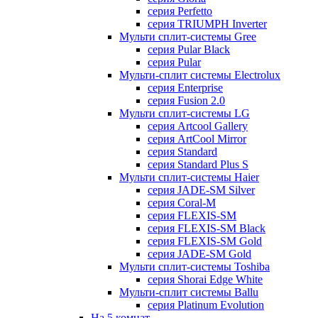
серия Perfetto
серия TRIUMPH Inverter
Мульти сплит-системы Gree
серия Pular Black
серия Pular
Мульти-сплит системы Electrolux
серия Enterprise
серия Fusion 2.0
Мульти сплит-системы LG
серия Artcool Gallery
серия ArtCool Mirror
серия Standard
серия Standard Plus S
Мульти сплит-системы Haier
серия JADE-SM Silver
серия Coral-M
серия FLEXIS-SM
серия FLEXIS-SM Black
серия FLEXIS-SM Gold
серия JADE-SM Gold
Мульти сплит-системы Toshiba
серия Shorai Edge White
Мульти-сплит системы Ballu
серия Platinum Evolution
На 5 комнат