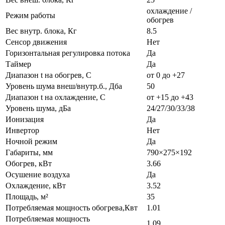
охлаждение /
Режим работы
обогрев
Вес внутр. блока, Кг
8.5
Сенсор движения
Нет
Горизонтальная регулировка потока
Да
Таймер
Да
Диапазон t на обогрев, С
от 0 до +27
Уровень шума внеш/внутр.б., Дба
50
Диапазон t на охлаждение, С
от +15 до +43
Уровень шума, дБа
24/27/30/33/38
Ионизация
Да
Инвертор
Нет
Ночной режим
Да
Габариты, мм
790×275×192
Обогрев, кВт
3.66
Осушение воздуха
Да
Охлаждение, кВт
3.52
Площадь, м²
35
Потребляемая мощность обогрева,Квт
1.01
Потребляемая мощность
1.09