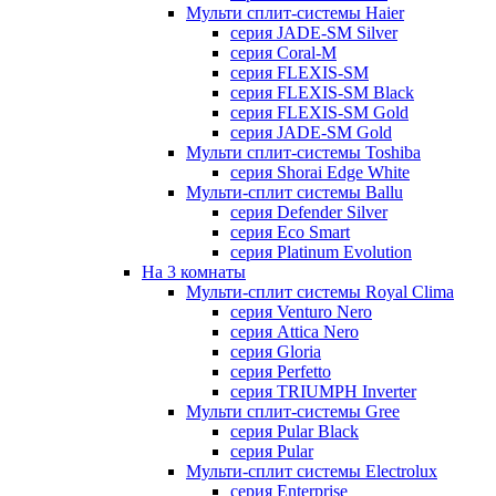
Мульти сплит-системы Haier
серия JADE-SM Silver
серия Coral-M
серия FLEXIS-SM
серия FLEXIS-SM Black
серия FLEXIS-SM Gold
серия JADE-SM Gold
Мульти сплит-системы Toshiba
серия Shorai Edge White
Мульти-сплит системы Ballu
серия Defender Silver
серия Eco Smart
серия Platinum Evolution
На 3 комнаты
Мульти-сплит системы Royal Clima
серия Venturo Nero
серия Attica Nero
серия Gloria
серия Perfetto
серия TRIUMPH Inverter
Мульти сплит-системы Gree
серия Pular Black
серия Pular
Мульти-сплит системы Electrolux
серия Enterprise