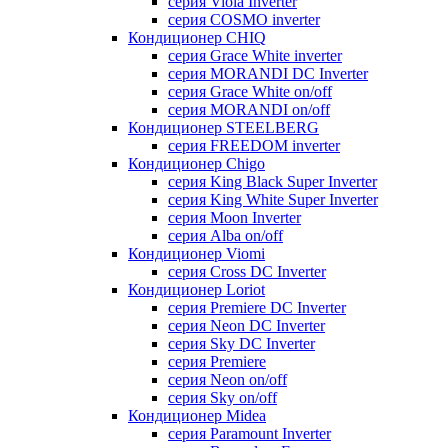
серия Viola Inverter
серия COSMO inverter
Кондиционер CHIQ
серия Grace White inverter
серия MORANDI DC Inverter
серия Grace White on/off
серия MORANDI on/off
Кондиционер STEELBERG
серия FREEDOM inverter
Кондиционер Chigo
серия King Black Super Inverter
серия King White Super Inverter
серия Moon Inverter
серия Alba on/off
Кондиционер Viomi
серия Cross DC Inverter
Кондиционер Loriot
серия Premiere DC Inverter
серия Neon DC Inverter
серия Sky DC Inverter
серия Premiere
серия Neon on/off
серия Sky on/off
Кондиционер Midea
серия Paramount Inverter