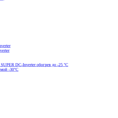
erter
erter
SUPER DC-Inverter обогрев до -25 °С
имой -30°С