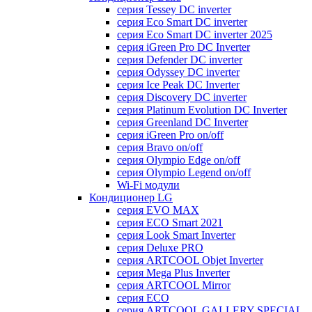
серия Tessey DC inverter
серия Eco Smart DC inverter
серия Eco Smart DC inverter 2025
серия iGreen Pro DC Inverter
серия Defender DC inverter
серия Odyssey DC inverter
серия Ice Peak DС Inverter
cерия Discovery DC inverter
серия Platinum Evolution DC Inverter
серия Greenland DC Inverter
серия iGreen Pro on/off
серия Bravo on/off
серия Olympio Edge on/off
серия Olympio Legend on/off
Wi-Fi модули
Кондиционер LG
серия EVO MAX
серия ECO Smart 2021
серия Look Smart Inverter
серия Deluxe PRO
серия ARTCOOL Objet Inverter
серия Mega Plus Inverter
серия ARTCOOL Mirror
серия ECO
серия ARTCOOL GALLERY SPECIAL