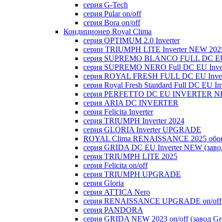
серия G-Tech
серия Pular on/off
серия Bora on/off
Кондиционер Royal Clima
серия OPTIMUM 2.0 Inverter
серии TRIUMPH LITE Inverter NEW 202
серия SUPREMO BLANCO FULL DC E
серия SUPREMO NERO Full DC EU Inver
серия ROYAL FRESH FULL DC EU Inver
серия Royal Fresh Standard Full DC EU Inv
серия PERFETTO DC EU INVERTER NE
серия ARIA DC INVERTER
серия Felicita Inverter
серия TRIUMPH Inverter 2024
серия GLORIA Inverter UPGRADE
ROYAL Clima RENAISSANCE 2025 обогр
серия GRIDA DC EU Inverter NEW (заво
серия TRIUMPH LITE 2025
серия Felicita on/off
серия TRIUMPH UPGRADE
серия Gloria
серия ATTICA Nero
серия RENAISSANCE UPGRADE on/off
серия PANDORA
серия GRIDA NEW 2023 on/off (завод Gr