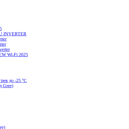
5
U INVERTER
ter
ter
erter
W Wi-Fi 2025
ев до -25 °С
д Gree)
ee)