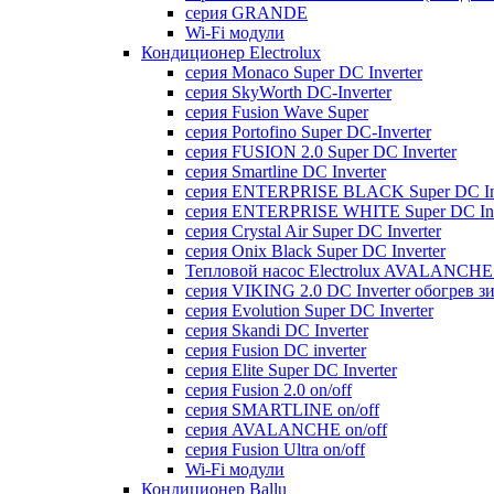
серия GRANDE
Wi-Fi модули
Кондиционер Electrolux
серия Monaco Super DC Inverter
серия SkyWorth DC-Inverter
серия Fusion Wave Super
серия Portofino Super DC-Inverter
серия FUSION 2.0 Super DC Іnverter
серия Smartline DC Inverter
серия ENTERPRISE BLACK Super DC Inv
серия ENTERPRISE WHITE Super DC Inv
серия Crystal Air Super DC Inverter
серия Onix Black Super DC Inverter
Тепловой насос Electrolux AVALANCHE 
серия VIKING 2.0 DC Inverter обогрев з
серия Evolution Super DC Inverter
серия Skandi DC Inverter
серия Fusion DC inverter
серия Elite Super DC Inverter
серия Fusion 2.0 on/off
серия SMARTLINE on/off
серия AVALANCHE on/off
серия Fusion Ultra on/off
Wi-Fi модули
Кондиционер Ballu