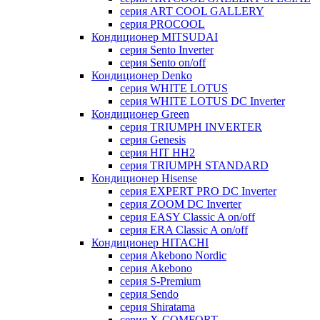
серия ART COOL GALLERY
серия PROCOOL
Кондиционер MITSUDAI
серия Sento Inverter
серия Sento on/off
Кондиционер Denko
серия WHITE LOTUS
серия WHITE LOTUS DC Inverter
Кондиционер Green
серия TRIUMPH INVERTER
серия Genesis
серия HIT HH2
серия TRIUMPH STANDARD
Кондиционер Hisense
серия EXPERT PRO DC Inverter
серия ZOOM DC Inverter
серия EASY Classic A on/off
серия ERA Classic A on/off
Кондиционер HITACHI
cерия Akebono Nordic
серия Akebono
серия S-Premium
серия Sendo
серия Shiratama
серия X-COMFORT