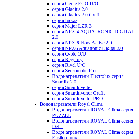
серия Genie ECO U/О
серия Gladius 2.0
серия Gladius 2.0 Grafit
серия Inoxis
серия Major LZR 3
серия NPX 4 AQUATRONIC DIGITAL
2.0
серия NPX 8 Flow Active 2.0
серия NPX6 Aquatronic Digital 2.0
серия Q-bic O/U
серия Regency
серия Rival U/О
серия Sensomatic Pro
Водонагреватели Electrolux серия
Smartfix 2.0
серия SmartInverter
серия SmartInverter Grafit
серия SmartInverter PRO
Водонагреватели Royal Clima
Водонагреватели ROYAL Clima серия
PUZZLE
Водонагреватели ROYAL Clima серия
Delta
Водонагреватели ROYAL Clima серия
Epsilon Inox