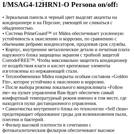
I/MSAG4-12HRN1-O Persona on/off:
• Зеркальная панель и черный цвет выделят акценты на
кондиционере и на Персоне, умеющей не сливаться с
обыденностью.
• Система PrimeGuard™ от Midea обеспечивает усиленную
устойчивость к окислению и коррозии, по сравнению с
обычными ребрами конденсаторов, продлевая срок службы.
• Корпус, внутренние металлические детали и печатная плата
наружного блока защищены экраном с тройной защитой
CorrodeFREE™. Чтобы максимально защитить кондиционер
от воздействия влаги и кислот крепежные элементы
изготовлены из нержавеющей стали.
• Теплообменники Midea покрыты особым составом «Golden
Fin», которое устойчиво к окислению и коррозии.
• После выбора режима локального микроклимата «Follow
me» на пульте управления Вам будет обеспечен самый
комфортный температурный режим именно в том месте, где
находится пульт дистанционного управления.
• Самоочистка внутреннего блока по технологии «Self clean»
предотвращает образование среды для возникновения пыли,
плесени и бактерий.
• Фильтр высокой плотности в сочетании с
фотокаталитическим фильтром обеспечивают высокое