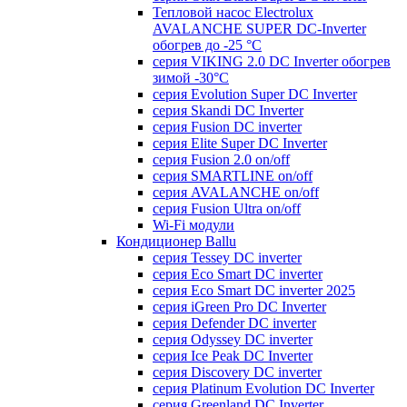
Тепловой насос Electrolux
AVALANCHE SUPER DC-Inverter
обогрев до -25 °С
серия VIKING 2.0 DC Inverter обогрев
зимой -30°С
серия Evolution Super DC Inverter
серия Skandi DC Inverter
серия Fusion DC inverter
серия Elite Super DC Inverter
серия Fusion 2.0 on/off
серия SMARTLINE on/off
серия AVALANCHE on/off
серия Fusion Ultra on/off
Wi-Fi модули
Кондиционер Ballu
серия Tessey DC inverter
серия Eco Smart DC inverter
серия Eco Smart DC inverter 2025
серия iGreen Pro DC Inverter
серия Defender DC inverter
серия Odyssey DC inverter
серия Ice Peak DС Inverter
cерия Discovery DC inverter
серия Platinum Evolution DC Inverter
серия Greenland DC Inverter