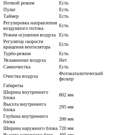
Ночной режим
Есть
Пульт
Есть
Таймер
Есть
Регулировка направления
Есть
воздушного потока
Режим осушения воздуха
Есть
Регулятор скорости
Есть
вращения вентилятора
Турбо-режим
Есть
Увлажнение воздуха
Нет
Самоочистка
Есть
Фотокаталитический
Очистка воздуха
фильтр
Габариты
Ширина внутреннего
802 мм
блока
Высота внутреннего
295 мм
блока
Глубина внутреннего
200 мм
блока
Ширина наружного блока
720 мм
Высота наружного блок
495 мм