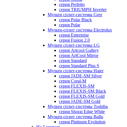
серия Perfetto
серия TRIUMPH Inverter
Мульти сплит-системы Gree
серия Pular Black
серия Pular
Мульти-сплит системы Electrolux
серия Enterprise
серия Fusion 2.0
Мульти сплит-системы LG
серия Artcool Gallery
серия ArtCool Mirror
серия Standard
серия Standard Plus S
Мульти сплит-системы Haier
серия JADE-SM Silver
серия Coral-M
серия FLEXIS-SM
серия FLEXIS-SM Black
серия FLEXIS-SM Gold
серия JADE-SM Gold
Мульти сплит-системы Toshiba
серия Shorai Edge White
Мульти-сплит системы Ballu
серия Platinum Evolution
На 5 комнат