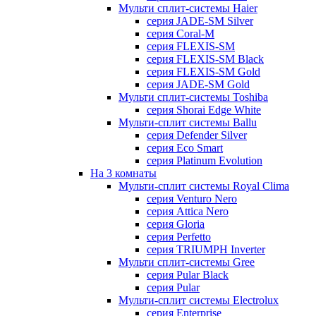
Мульти сплит-системы Haier
серия JADE-SM Silver
серия Coral-M
серия FLEXIS-SM
серия FLEXIS-SM Black
серия FLEXIS-SM Gold
серия JADE-SM Gold
Мульти сплит-системы Toshiba
серия Shorai Edge White
Мульти-сплит системы Ballu
серия Defender Silver
серия Eco Smart
серия Platinum Evolution
На 3 комнаты
Мульти-сплит системы Royal Clima
серия Venturo Nero
серия Attica Nero
серия Gloria
серия Perfetto
серия TRIUMPH Inverter
Мульти сплит-системы Gree
серия Pular Black
серия Pular
Мульти-сплит системы Electrolux
серия Enterprise