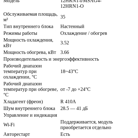
Модель
12HRN1-I/MSAG4-
12HRN1-O
Обслуживаемая площадь,
35
м²
Тип внутреннего блока
Настенный
Режимы работы
Охлаждение / обогрев
Мощность охлаждения,
3.52
кВт
Мощность обогрева, кВт
3.66
Производительность и энергоэффективность
Рабочий диапазон
температур при
18~43°C
охлаждении, °C
Рабочий диапазон
температур при обогреве,
от -7 до +24°C
°C
Хладагент (фреон)
R 410A
Шум внутреннего блока
28.5 — 41 дБ
Управление и индикация
Поддерживается, модуль
Wi-Fi
приобретается отдельно
Авторестарт
Есть