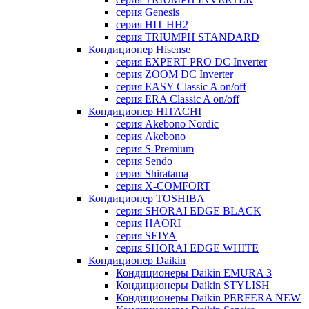
серия Genesis
серия HIT HH2
серия TRIUMPH STANDARD
Кондиционер Hisense
серия EXPERT PRO DC Inverter
серия ZOOM DC Inverter
серия EASY Classic A on/off
серия ERA Classic A on/off
Кондиционер HITACHI
cерия Akebono Nordic
серия Akebono
серия S-Premium
серия Sendo
серия Shiratama
серия X-COMFORT
Кондиционер TOSHIBA
серия SHORAI EDGE BLACK
серия HAORI
серия SEIYA
серия SHORAI EDGE WHITE
Кондиционер Daikin
Кондиционеры Daikin EMURA 3
Кондиционеры Daikin STYLISH
Кондиционеры Daikin PERFERA NEW