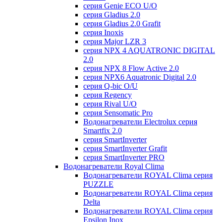
серия Genie ECO U/О
серия Gladius 2.0
серия Gladius 2.0 Grafit
серия Inoxis
серия Major LZR 3
серия NPX 4 AQUATRONIC DIGITAL
2.0
серия NPX 8 Flow Active 2.0
серия NPX6 Aquatronic Digital 2.0
серия Q-bic O/U
серия Regency
серия Rival U/О
серия Sensomatic Pro
Водонагреватели Electrolux серия
Smartfix 2.0
серия SmartInverter
серия SmartInverter Grafit
серия SmartInverter PRO
Водонагреватели Royal Clima
Водонагреватели ROYAL Clima серия
PUZZLE
Водонагреватели ROYAL Clima серия
Delta
Водонагреватели ROYAL Clima серия
Epsilon Inox