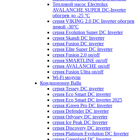
Тепловой насос Electrolux
AVALANCHE SUPER DC-Inverter
обогрев до -25 °С
серия VIKING 2.0 DC Inverter обогрев
зимой -30°С
серия Evolution Super DC Inverter
серия Skandi DC Inverter
серия Fusion DC inverter
серия Elite Super DC Inverter
серия Fusion 2.0 on/off
серия SMARTLINE on/off
серия AVALANCHE on/off
серия Fusion Ultra on/off
Wi-Fi модули
Кондиционер Ballu
серия Tessey DC inverter
серия Eco Smart DC inverter
серия Eco Smart DC inverter 2025
серия iGreen Pro DC Inverter
серия Defender DC inverter
серия Odyssey DC inverter
серия Ice Peak DС Inverter
cерия Discovery DC inverter
серия Platinum Evolution DC Inverter
серия Greenland DC Inverter