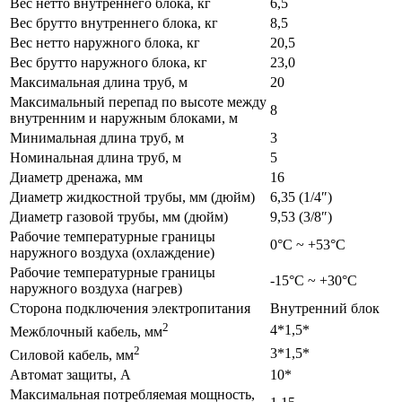
Вес нетто внутреннего блока, кг
6,5
Вес брутто внутреннего блока, кг
8,5
Вес нетто наружного блока, кг
20,5
Вес брутто наружного блока, кг
23,0
Максимальная длина труб, м
20
Максимальный перепад по высоте между
8
внутренним и наружным блоками, м
Минимальная длина труб, м
3
Номинальная длина труб, м
5
Диаметр дренажа, мм
16
Диаметр жидкостной трубы, мм (дюйм)
6,35 (1/4″)
Диаметр газовой трубы, мм (дюйм)
9,53 (3/8″)
Рабочие температурные границы
0°С ~ +53°С
наружного воздуха (охлаждение)
Рабочие температурные границы
-15°С ~ +30°С
наружного воздуха (нагрев)
Сторона подключения электропитания
Внутренний блок
2
4*1,5*
Межблочный кабель, мм
2
3*1,5*
Силовой кабель, мм
Автомат защиты, А
10*
Максимальная потребляемая мощность,