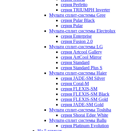
серия Perfetto
серия TRIUMPH Inverter
Мульти сплит-системы Gree
серия Pular Black
серия Pular
Мульти-сплит системы Electrolux
серия Enterprise
серия Fusion 2.0
Мульти сплит-системы LG
серия Artcool Gallery
серия ArtCool Mirror
серия Standard
серия Standard Plus S
Мульти сплит-системы Haier
серия JADE-SM Silver
серия Coral-M
серия FLEXIS-SM
серия FLEXIS-SM Black
серия FLEXIS-SM Gold
серия JADE-SM Gold
Мульти сплит-системы Toshiba
серия Shorai Edge White
Мульти-сплит системы Ballu
серия Platinum Evolution
На 5 комнат