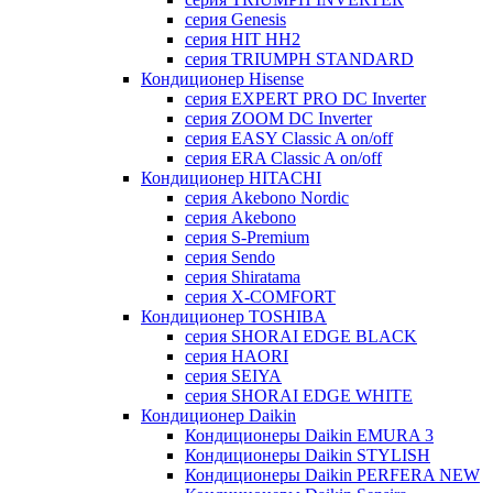
серия Genesis
серия HIT HH2
серия TRIUMPH STANDARD
Кондиционер Hisense
серия EXPERT PRO DC Inverter
серия ZOOM DC Inverter
серия EASY Classic A on/off
серия ERA Classic A on/off
Кондиционер HITACHI
cерия Akebono Nordic
серия Akebono
серия S-Premium
серия Sendo
серия Shiratama
серия X-COMFORT
Кондиционер TOSHIBA
серия SHORAI EDGE BLACK
серия HAORI
серия SEIYA
серия SHORAI EDGE WHITE
Кондиционер Daikin
Кондиционеры Daikin EMURA 3
Кондиционеры Daikin STYLISH
Кондиционеры Daikin PERFERA NEW