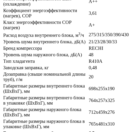
A++
(охлаждение)
Коэффициент энергоэффективности
3,61
(нагрев), COP
Класс энергоэффективности COP
A+
(нагрев)
3
275/315/350/390/430
Расход воздуха внутреннего блока, м
/ч
Уровень шума внутреннего блока, дБ(А)
21/23/28/30/33
Бренд компрессора
RECHI
Уровень шума наружного блока, дБ(A)
48
Тип хладагента
R410A
Заводская заправка, кг
0,48
Дозаправка (свыше номинальной длины
20
труб), г/м
Габаритные размеры внутреннего блока
698x255x190
(ШхВхГ), мм
Габаритные размеры внутреннего блока
764x257x325
в упаковке (ШхВхГ), мм
Габаритные размеры наружного блока
712x459x276
(ШхВхГ), мм
Габаритные размеры наружного блока в
765x481x310
упаковке (ШхВхГ), мм