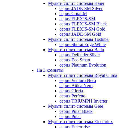
Мульти сплит-системы Haier
серия JADE-SM Silver
серия Coral-M
серия FLEXIS-SM
серия FLEXIS-SM Black
серия FLEXIS-SM Gold
серия JADE-SM Gold
Мульти сплит-системы Toshiba
серия Shorai Edge White
Мульти-сплит системы Ballu
серия Defender Silver
серия Eco Smart
серия Platinum Evolution
На 3 комнаты
Мульти-сплит системы Royal Clima
серия Venturo Nero
серия Attica Nero
серия Gloria
серия Perfetto
серия TRIUMPH Inverter
Мульти сплит-системы Gree
серия Pular Black
серия Pular
Мульти-сплит системы Electrolux
серия Enterprise