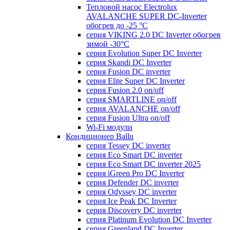
Тепловой насос Electrolux
AVALANCHE SUPER DC-Inverter
обогрев до -25 °С
серия VIKING 2.0 DC Inverter обогрев
зимой -30°С
серия Evolution Super DC Inverter
серия Skandi DC Inverter
серия Fusion DC inverter
серия Elite Super DC Inverter
серия Fusion 2.0 on/off
серия SMARTLINE on/off
серия AVALANCHE on/off
серия Fusion Ultra on/off
Wi-Fi модули
Кондиционер Ballu
серия Tessey DC inverter
серия Eco Smart DC inverter
серия Eco Smart DC inverter 2025
серия iGreen Pro DC Inverter
серия Defender DC inverter
серия Odyssey DC inverter
серия Ice Peak DС Inverter
cерия Discovery DC inverter
серия Platinum Evolution DC Inverter
серия Greenland DC Inverter