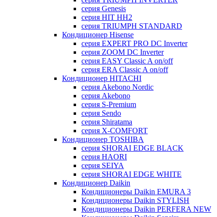
серия Genesis
серия HIT HH2
серия TRIUMPH STANDARD
Кондиционер Hisense
серия EXPERT PRO DC Inverter
серия ZOOM DC Inverter
серия EASY Classic A on/off
серия ERA Classic A on/off
Кондиционер HITACHI
cерия Akebono Nordic
серия Akebono
серия S-Premium
серия Sendo
серия Shiratama
серия X-COMFORT
Кондиционер TOSHIBA
серия SHORAI EDGE BLACK
серия HAORI
серия SEIYA
серия SHORAI EDGE WHITE
Кондиционер Daikin
Кондиционеры Daikin EMURA 3
Кондиционеры Daikin STYLISH
Кондиционеры Daikin PERFERA NEW