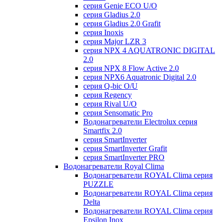
серия Genie ECO U/О
серия Gladius 2.0
серия Gladius 2.0 Grafit
серия Inoxis
серия Major LZR 3
серия NPX 4 AQUATRONIC DIGITAL
2.0
серия NPX 8 Flow Active 2.0
серия NPX6 Aquatronic Digital 2.0
серия Q-bic O/U
серия Regency
серия Rival U/О
серия Sensomatic Pro
Водонагреватели Electrolux серия
Smartfix 2.0
серия SmartInverter
серия SmartInverter Grafit
серия SmartInverter PRO
Водонагреватели Royal Clima
Водонагреватели ROYAL Clima серия
PUZZLE
Водонагреватели ROYAL Clima серия
Delta
Водонагреватели ROYAL Clima серия
Epsilon Inox