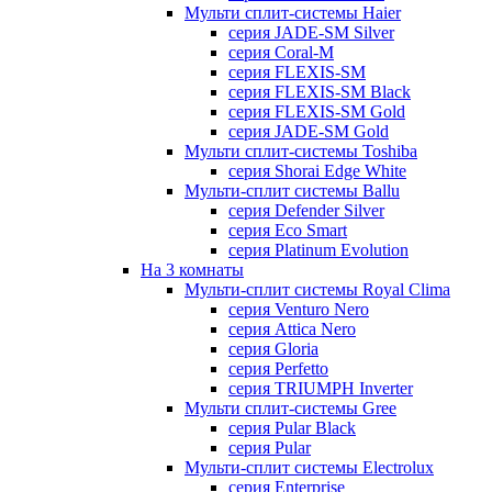
Мульти сплит-системы Haier
серия JADE-SM Silver
серия Coral-M
серия FLEXIS-SM
серия FLEXIS-SM Black
серия FLEXIS-SM Gold
серия JADE-SM Gold
Мульти сплит-системы Toshiba
серия Shorai Edge White
Мульти-сплит системы Ballu
серия Defender Silver
серия Eco Smart
серия Platinum Evolution
На 3 комнаты
Мульти-сплит системы Royal Clima
серия Venturo Nero
серия Attica Nero
серия Gloria
серия Perfetto
серия TRIUMPH Inverter
Мульти сплит-системы Gree
серия Pular Black
серия Pular
Мульти-сплит системы Electrolux
серия Enterprise