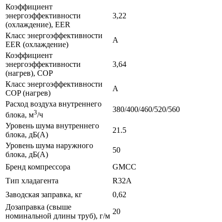
Коэффициент
энергоэффективности
3,22
(охлаждение), EER
Класс энергоэффективности
A
EER (охлаждение)
Коэффициент
энергоэффективности
3,64
(нагрев), COP
Класс энергоэффективности
A
COP (нагрев)
Расход воздуха внутреннего
380/400/460/520/560
3
блока, м
/ч
Уровень шума внутреннего
21.5
блока, дБ(А)
Уровень шума наружного
50
блока, дБ(A)
Бренд компрессора
GMCC
Тип хладагента
R32A
Заводская заправка, кг
0,62
Дозаправка (свыше
20
номинальной длины труб), г/м