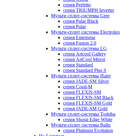
серия Perfetto
серия TRIUMPH Inverter
Мульти сплит-системы Gree
серия Pular Black
серия Pular
Мульти-сплит системы Electrolux
серия Enterprise
серия Fusion 2.0
Мульти сплит-системы LG
серия Artcool Gallery
серия ArtCool Mirror
серия Standard
серия Standard Plus S
Мульти сплит-системы Haier
серия JADE-SM Silver
серия Coral-M
серия FLEXIS-SM
серия FLEXIS-SM Black
серия FLEXIS-SM Gold
серия JADE-SM Gold
Мульти сплит-системы Toshiba
серия Shorai Edge White
Мульти-сплит системы Ballu
серия Platinum Evolution
На 5 комнат