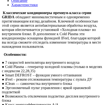
Описание
Характеристики
Классические кондиционеры премиум-класса серии
GRIDA
обладают минималистичным и одновременно
притягивающим взгляд дизайном. Ключевой особенностью
этой серии является антибактериальная обработка воздуха,
которая обеспечивается установкой «Холодная плазма» во
внутреннем блоке. В дополнение к Cold Plasma эти
кондиционеры оснащены функцией IFeel, благодаря которой
вы всегда сможете отследить изменение температуры в месте
нахождения пользователя.
Особенности:
● 7 скоростей вентилятора внутреннего воздуха
● Cold Plasma – генератор холодной плазмы (только в моделях
с индексом 22,28,35)
● Smart DEFROST – функция умного оттаивания
● iFeel – режим отслеживания температуры с пульта ДУ
● iClean — cамоочистка внутреннего блока
● Эргономичный пульт управления с яркой оранжевой
подсветкой
● Возможность отключения подсветки дисплея внутреннего
блока
● Класс энергоэффективности A/A