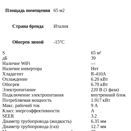
Площадь помещения
65 м2
Страна бренда
Италия
Обогрев зимой
-15°С
S
65 м²
дБ
39
Наличие WiFi
—
Наличие инвертора
Нет
Хладагент
R-410A
Охлаждение
6.20 кВт
Обогрев
6.70 кВт
Электропитание
220 В (1 фаза)
Подключение электропитания
внутренний блок
Потребляемая мощность
1.917 кВт
Макс. рабочий ток
9 А
Класс энергоэффективности
A
SEER
3.2
Диаметр трубопровода (жидкость)
6.35 мм
Диаметр трубопровода (газ)
12.7 мм