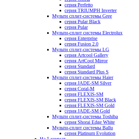
серия Perfetto
серия TRIUMPH Inverter
Мульти сплит-системы Gree
серия Pular Black
серия Pular
Мульти-сплит системы Electrolux
серия Enterprise
серия Fusion 2.0
Мульти сплит-системы LG
серия Artcool Gallery
серия ArtCool Mirror
серия Standard
серия Standard Plus S
Мульти сплит-системы Haier
серия JADE-SM Silver
серия Coral-M
серия FLEXIS-SM
серия FLEXIS-SM Black
серия FLEXIS-SM Gold
серия JADE-SM Gold
Мульти сплит-системы Toshiba
серия Shorai Edge White
Мульти-сплит системы Ballu
серия Platinum Evolution
На 5 комнат