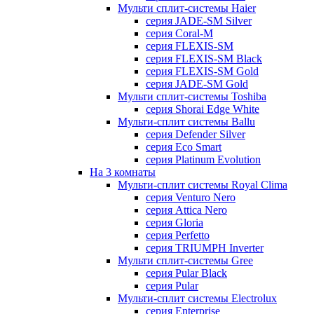
Мульти сплит-системы Haier
серия JADE-SM Silver
серия Coral-M
серия FLEXIS-SM
серия FLEXIS-SM Black
серия FLEXIS-SM Gold
серия JADE-SM Gold
Мульти сплит-системы Toshiba
серия Shorai Edge White
Мульти-сплит системы Ballu
серия Defender Silver
серия Eco Smart
серия Platinum Evolution
На 3 комнаты
Мульти-сплит системы Royal Clima
серия Venturo Nero
серия Attica Nero
серия Gloria
серия Perfetto
серия TRIUMPH Inverter
Мульти сплит-системы Gree
серия Pular Black
серия Pular
Мульти-сплит системы Electrolux
серия Enterprise