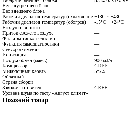
Габариты внешнего блока
873x555x376 мм
Вес внутреннего блока
—
Вес внешнего блока
—
Рабочий диапазон температур (охлаждение)
+18C ~ +43C
Рабочий диапазон температур (обогрев)
-15°С ~ +24°С
Воздушный поток
—
Приток свежего воздуха
—
Фильтры тонкой очистки
—
Функция самодиагностики
—
Сенсор движения
—
Ионизация
—
Воздухообмен (макс.)
900 м3/ч
Компрессор
GREE
Межблочный кабель
5*2.5
Облачный
—
Страна сборки
—
Завод-изготовитель
GREE
Уровень шума по тесту «Август-климат»
—
Похожий товар