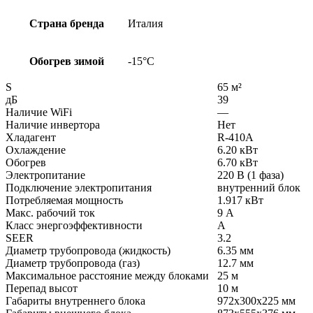
Страна бренда
Италия
Обогрев зимой
-15°С
S
65 м²
дБ
39
Наличие WiFi
—
Наличие инвертора
Нет
Хладагент
R-410A
Охлаждение
6.20 кВт
Обогрев
6.70 кВт
Электропитание
220 В (1 фаза)
Подключение электропитания
внутренний блок
Потребляемая мощность
1.917 кВт
Макс. рабочий ток
9 А
Класс энергоэффективности
A
SEER
3.2
Диаметр трубопровода (жидкость)
6.35 мм
Диаметр трубопровода (газ)
12.7 мм
Максимальное расстояние между блоками
25 м
Перепад высот
10 м
Габариты внутреннего блока
972x300x225 мм