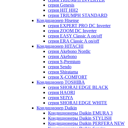
серия Genesis
серия HIT HH2
серия TRIUMPH STANDARD
Кондиционер Hisense
серия EXPERT PRO DC Inverter
серия ZOOM DC Inverter
серия EASY Classic A on/off
серия ERA Classic A on/off
Кондиционер HITACHI
cерия Akebono Nordic
серия Akebono
серия S-Premium
серия Sendo
серия Shiratama
серия X-COMFORT
Кондиционер TOSHIBA
серия SHORAI EDGE BLACK
серия HAORI
серия SEIYA
серия SHORAI EDGE WHITE
Кондиционер Daikin
Кондиционеры Daikin EMURA 3
Кондиционеры Daikin STYLISH
Кондиционеры Daikin PERFERA NEW