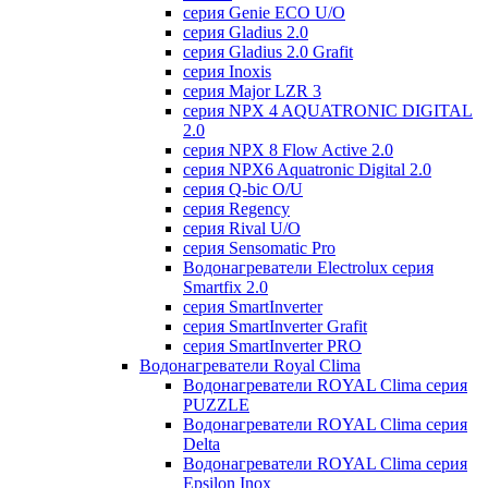
серия Genie ECO U/О
серия Gladius 2.0
серия Gladius 2.0 Grafit
серия Inoxis
серия Major LZR 3
серия NPX 4 AQUATRONIC DIGITAL
2.0
серия NPX 8 Flow Active 2.0
серия NPX6 Aquatronic Digital 2.0
серия Q-bic O/U
серия Regency
серия Rival U/О
серия Sensomatic Pro
Водонагреватели Electrolux серия
Smartfix 2.0
серия SmartInverter
серия SmartInverter Grafit
серия SmartInverter PRO
Водонагреватели Royal Clima
Водонагреватели ROYAL Clima серия
PUZZLE
Водонагреватели ROYAL Clima серия
Delta
Водонагреватели ROYAL Clima серия
Epsilon Inox