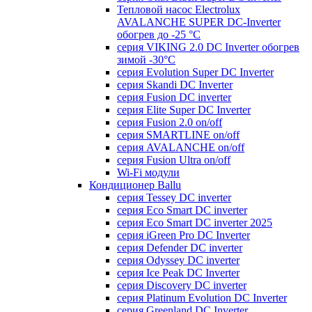
Тепловой насос Electrolux
AVALANCHE SUPER DC-Inverter
обогрев до -25 °С
серия VIKING 2.0 DC Inverter обогрев
зимой -30°С
серия Evolution Super DC Inverter
серия Skandi DC Inverter
серия Fusion DC inverter
серия Elite Super DC Inverter
серия Fusion 2.0 on/off
серия SMARTLINE on/off
серия AVALANCHE on/off
серия Fusion Ultra on/off
Wi-Fi модули
Кондиционер Ballu
серия Tessey DC inverter
серия Eco Smart DC inverter
серия Eco Smart DC inverter 2025
серия iGreen Pro DC Inverter
серия Defender DC inverter
серия Odyssey DC inverter
серия Ice Peak DС Inverter
cерия Discovery DC inverter
серия Platinum Evolution DC Inverter
серия Greenland DC Inverter