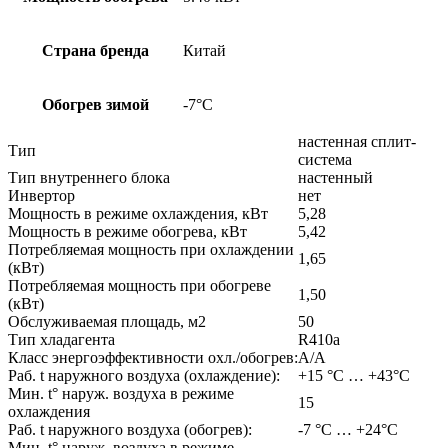
Страна бренда
Китай
Обогрев зимой
-7°С
настенная сплит-
Тип
система
Тип внутреннего блока
настенный
Инвертор
нет
Мощность в режиме охлаждения, кВт
5,28
Мощность в режиме обогрева, кВт
5,42
Потребляемая мощность при охлаждении
1,65
(кВт)
Потребляемая мощность при обогреве
1,50
(кВт)
Обслуживаемая площадь, м2
50
Тип хладагента
R410a
Класс энергоэффективности охл./обогрев:
А/А
Раб. t наружного воздуха (охлаждение):
+15 °С … +43°С
Мин. t° наруж. воздуха в режиме
15
охлаждения
Раб. t наружного воздуха (обогрев):
-7 °С … +24°С
Мин. t° наруж. воздуха в режиме