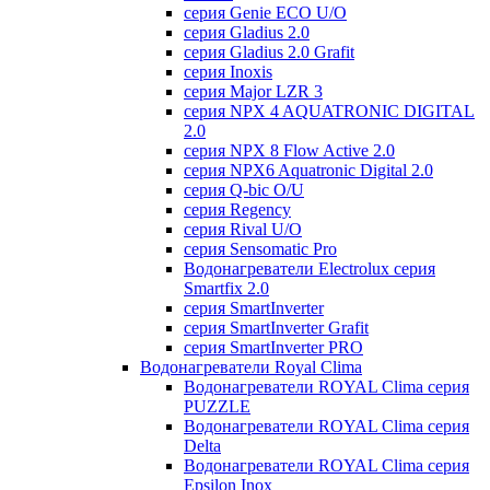
серия Genie ECO U/О
серия Gladius 2.0
серия Gladius 2.0 Grafit
серия Inoxis
серия Major LZR 3
серия NPX 4 AQUATRONIC DIGITAL
2.0
серия NPX 8 Flow Active 2.0
серия NPX6 Aquatronic Digital 2.0
серия Q-bic O/U
серия Regency
серия Rival U/О
серия Sensomatic Pro
Водонагреватели Electrolux серия
Smartfix 2.0
серия SmartInverter
серия SmartInverter Grafit
серия SmartInverter PRO
Водонагреватели Royal Clima
Водонагреватели ROYAL Clima серия
PUZZLE
Водонагреватели ROYAL Clima серия
Delta
Водонагреватели ROYAL Clima серия
Epsilon Inox