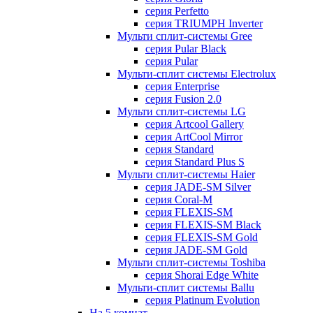
серия Perfetto
серия TRIUMPH Inverter
Мульти сплит-системы Gree
серия Pular Black
серия Pular
Мульти-сплит системы Electrolux
серия Enterprise
серия Fusion 2.0
Мульти сплит-системы LG
серия Artcool Gallery
серия ArtCool Mirror
серия Standard
серия Standard Plus S
Мульти сплит-системы Haier
серия JADE-SM Silver
серия Coral-M
серия FLEXIS-SM
серия FLEXIS-SM Black
серия FLEXIS-SM Gold
серия JADE-SM Gold
Мульти сплит-системы Toshiba
серия Shorai Edge White
Мульти-сплит системы Ballu
серия Platinum Evolution
На 5 комнат