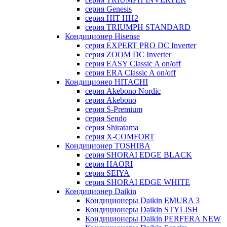
серия Genesis
серия HIT HH2
серия TRIUMPH STANDARD
Кондиционер Hisense
серия EXPERT PRO DC Inverter
серия ZOOM DC Inverter
серия EASY Classic A on/off
серия ERA Classic A on/off
Кондиционер HITACHI
cерия Akebono Nordic
серия Akebono
серия S-Premium
серия Sendo
серия Shiratama
серия X-COMFORT
Кондиционер TOSHIBA
серия SHORAI EDGE BLACK
серия HAORI
серия SEIYA
серия SHORAI EDGE WHITE
Кондиционер Daikin
Кондиционеры Daikin EMURA 3
Кондиционеры Daikin STYLISH
Кондиционеры Daikin PERFERA NEW