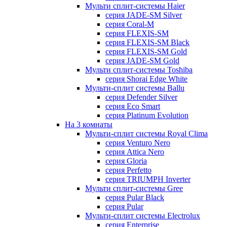
Мульти сплит-системы Haier
серия JADE-SM Silver
серия Coral-M
серия FLEXIS-SM
серия FLEXIS-SM Black
серия FLEXIS-SM Gold
серия JADE-SM Gold
Мульти сплит-системы Toshiba
серия Shorai Edge White
Мульти-сплит системы Ballu
серия Defender Silver
серия Eco Smart
серия Platinum Evolution
На 3 комнаты
Мульти-сплит системы Royal Clima
серия Venturo Nero
серия Attica Nero
серия Gloria
серия Perfetto
серия TRIUMPH Inverter
Мульти сплит-системы Gree
серия Pular Black
серия Pular
Мульти-сплит системы Electrolux
серия Enterprise