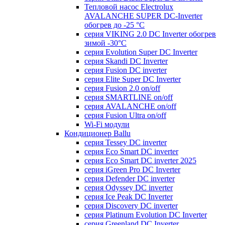
Тепловой насос Electrolux
AVALANCHE SUPER DC-Inverter
обогрев до -25 °С
серия VIKING 2.0 DC Inverter обогрев
зимой -30°С
серия Evolution Super DC Inverter
серия Skandi DC Inverter
серия Fusion DC inverter
серия Elite Super DC Inverter
серия Fusion 2.0 on/off
серия SMARTLINE on/off
серия AVALANCHE on/off
серия Fusion Ultra on/off
Wi-Fi модули
Кондиционер Ballu
серия Tessey DC inverter
серия Eco Smart DC inverter
серия Eco Smart DC inverter 2025
серия iGreen Pro DC Inverter
серия Defender DC inverter
серия Odyssey DC inverter
серия Ice Peak DС Inverter
cерия Discovery DC inverter
серия Platinum Evolution DC Inverter
серия Greenland DC Inverter