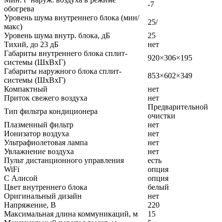
-7
обогрева
Уровень шума внутреннего блока (мин/
25/
макс)
Уровень шума внутр. блока, дБ
25
Тихий, до 23 дБ
нет
Габариты внутреннего блока сплит-
920×306×195
системы (ШxВxГ)
Габариты наружного блока сплит-
853×602×349
системы (ШxВxГ)
Компактный
нет
Приток свежего воздуха
нет
Предварительной
Тип фильтра кондиционера
очистки
Плазменный фильтр
нет
Ионизатор воздуха
нет
Ультрафиолетовая лампа
нет
Увлажнение воздуха
нет
Пульт дистанционного управления
есть
WiFi
опция
С Алисой
опция
Цвет внутреннего блока
белый
Оригинальный дизайн
нет
Напряжение, В
220
Максимальная длина коммуникаций, м
15