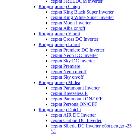
серия FREEDOM inverter
Кондиционер Chigo
серия King Black Super Inverter
серия King White Super Inverter
серия Moon Inverter
серия Alba on/off
Кондиционер Viomi
серия Cross DC Inverter
Кондиционер Loriot
серия Premiere DC Inverter
серия Neon DC Inverter
серия Sky DC Inverter
серия Premiere
серия Neon on/off
серия Sky on/off
Кондиционер Midea
серия Paramount Inverter
серия Breezeless E
серия Paramount ON/OFF
серия Persona ON/OFF
Кондиционер Daichi
серия AIR DC Inverter
серия Carbon DC Inverter
серия Siberia DC Inverter обогрев до -25
°С