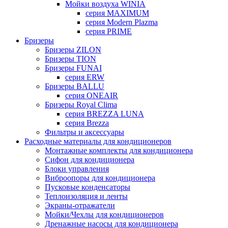
Мойки воздуха WINIA
серия MAXIMUM
серия Modern Plazma
серия PRIME
Бризеры
Бризеры ZILON
Бризеры TION
Бризеры FUNAI
серия ERW
Бризеры BALLU
серия ONEAIR
Бризеры Royal Clima
серия BREZZA LUNA
серия Brezza
Фильтры и аксессуары
Расходные материалы для кондиционеров
Монтажные комплекты для кондиционера
Сифон для кондиционера
Блоки управления
Виброопоры для кондиционера
Пусковые конденсаторы
Теплоизоляция и ленты
Экраны-отражатели
Мойки/Чехлы для кондиционеров
Дренажные насосы для кондиционера