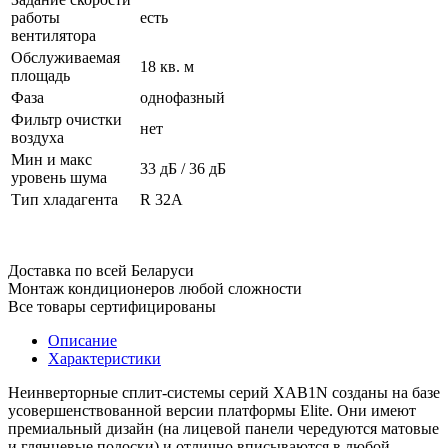
работы
есть
вентилятора
Обслуживаемая
18 кв. м
площадь
Фаза
однофазный
Фильтр очистки
нет
воздуха
Мин и макс
33 дБ / 36 дБ
уровень шума
Тип хладагента
R 32A
Доставка по всей Беларуси
Монтаж кондиционеров любой сложности
Все товары сертифицированы
Описание
Характеристики
Неинверторные сплит-системы серий XAB1N созданы на базе
усовершенствованной версии платформы Elite. Они имеют
премиальный дизайн (на лицевой панели чередуются матовые
и глянцевые полоски) и отлично вписываются в любой