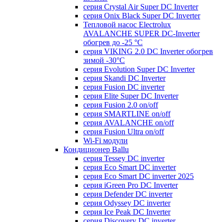
серия Crystal Air Super DC Inverter
серия Onix Black Super DC Inverter
Тепловой насос Electrolux
AVALANCHE SUPER DC-Inverter
обогрев до -25 °С
серия VIKING 2.0 DC Inverter обогрев
зимой -30°С
серия Evolution Super DC Inverter
серия Skandi DC Inverter
серия Fusion DC inverter
серия Elite Super DC Inverter
серия Fusion 2.0 on/off
серия SMARTLINE on/off
серия AVALANCHE on/off
серия Fusion Ultra on/off
Wi-Fi модули
Кондиционер Ballu
серия Tessey DC inverter
серия Eco Smart DC inverter
серия Eco Smart DC inverter 2025
серия iGreen Pro DC Inverter
серия Defender DC inverter
серия Odyssey DC inverter
серия Ice Peak DС Inverter
cерия Discovery DC inverter