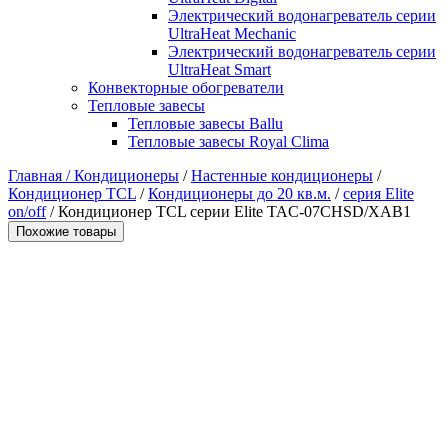
Электрический водонагреватель серии
UltraHeat Mechanic
Электрический водонагреватель серии
UltraHeat Smart
Конвекторные обогреватели
Тепловые завесы
Тепловые завесы Ballu
Тепловые завесы Royal Clima
Главная /
Кондиционеры
/
Настенные кондиционеры
/
Кондиционер TCL
/
Кондиционеры до 20 кв.м.
/
серия Elite
on/off
/ Кондиционер TCL серии Elite TAC-07CHSD/XAB1
Похожие товары