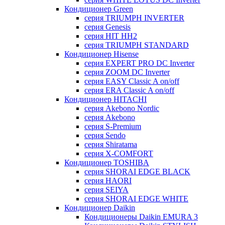
Кондиционер Green
серия TRIUMPH INVERTER
серия Genesis
серия HIT HH2
серия TRIUMPH STANDARD
Кондиционер Hisense
серия EXPERT PRO DC Inverter
серия ZOOM DC Inverter
серия EASY Classic A on/off
серия ERA Classic A on/off
Кондиционер HITACHI
cерия Akebono Nordic
серия Akebono
серия S-Premium
серия Sendo
серия Shiratama
серия X-COMFORT
Кондиционер TOSHIBA
серия SHORAI EDGE BLACK
серия HAORI
серия SEIYA
серия SHORAI EDGE WHITE
Кондиционер Daikin
Кондиционеры Daikin EMURA 3