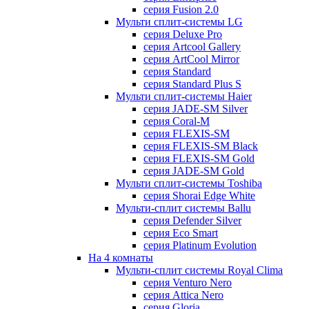
серия Fusion 2.0
Мульти сплит-системы LG
серия Deluxe Pro
серия Artcool Gallery
серия ArtCool Mirror
серия Standard
серия Standard Plus S
Мульти сплит-системы Haier
серия JADE-SM Silver
серия Coral-M
серия FLEXIS-SM
серия FLEXIS-SM Black
серия FLEXIS-SM Gold
серия JADE-SM Gold
Мульти сплит-системы Toshiba
серия Shorai Edge White
Мульти-сплит системы Ballu
серия Defender Silver
серия Eco Smart
серия Platinum Evolution
На 4 комнаты
Мульти-сплит системы Royal Clima
серия Venturo Nero
серия Attica Nero
серия Gloria