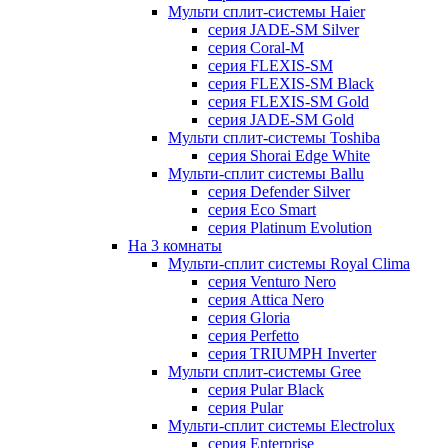
Мульти сплит-системы Haier
серия JADE-SM Silver
серия Coral-M
серия FLEXIS-SM
серия FLEXIS-SM Black
серия FLEXIS-SM Gold
серия JADE-SM Gold
Мульти сплит-системы Toshiba
серия Shorai Edge White
Мульти-сплит системы Ballu
серия Defender Silver
серия Eco Smart
серия Platinum Evolution
На 3 комнаты
Мульти-сплит системы Royal Clima
серия Venturo Nero
серия Attica Nero
серия Gloria
серия Perfetto
серия TRIUMPH Inverter
Мульти сплит-системы Gree
серия Pular Black
серия Pular
Мульти-сплит системы Electrolux
серия Enterprise