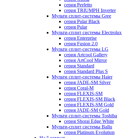
серия Perfetto
серия TRIUMPH Inverter
Мульти сплит-системы Gree
серия Pular Black
серия Pular
Мульти-сплит системы Electrolux
серия Enterprise
серия Fusion 2.0
Мульти сплит-системы LG
серия Artcool Gallery
серия ArtCool Mirror
серия Standard
серия Standard Plus S
Мульти сплит-системы Haier
серия JADE-SM Silver
серия Coral-M
серия FLEXIS-SM
серия FLEXIS-SM Black
серия FLEXIS-SM Gold
серия JADE-SM Gold
Мульти сплит-системы Toshiba
серия Shorai Edge White
Мульти-сплит системы Ballu
серия Platinum Evolution
На 5 комнат