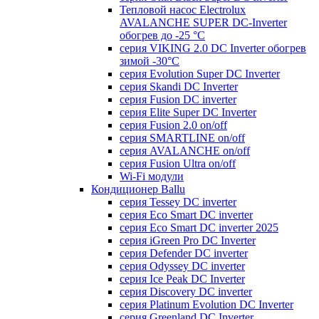
Тепловой насос Electrolux
AVALANCHE SUPER DC-Inverter
обогрев до -25 °С
серия VIKING 2.0 DC Inverter обогрев
зимой -30°С
серия Evolution Super DC Inverter
серия Skandi DC Inverter
серия Fusion DC inverter
серия Elite Super DC Inverter
серия Fusion 2.0 on/off
серия SMARTLINE on/off
серия AVALANCHE on/off
серия Fusion Ultra on/off
Wi-Fi модули
Кондиционер Ballu
серия Tessey DC inverter
серия Eco Smart DC inverter
серия Eco Smart DC inverter 2025
серия iGreen Pro DC Inverter
серия Defender DC inverter
серия Odyssey DC inverter
серия Ice Peak DС Inverter
cерия Discovery DC inverter
серия Platinum Evolution DC Inverter
серия Greenland DC Inverter