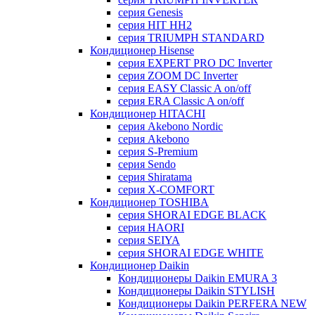
серия Genesis
серия HIT HH2
серия TRIUMPH STANDARD
Кондиционер Hisense
серия EXPERT PRO DC Inverter
серия ZOOM DC Inverter
серия EASY Classic A on/off
серия ERA Classic A on/off
Кондиционер HITACHI
cерия Akebono Nordic
серия Akebono
серия S-Premium
серия Sendo
серия Shiratama
серия X-COMFORT
Кондиционер TOSHIBA
серия SHORAI EDGE BLACK
серия HAORI
серия SEIYA
серия SHORAI EDGE WHITE
Кондиционер Daikin
Кондиционеры Daikin EMURA 3
Кондиционеры Daikin STYLISH
Кондиционеры Daikin PERFERA NEW