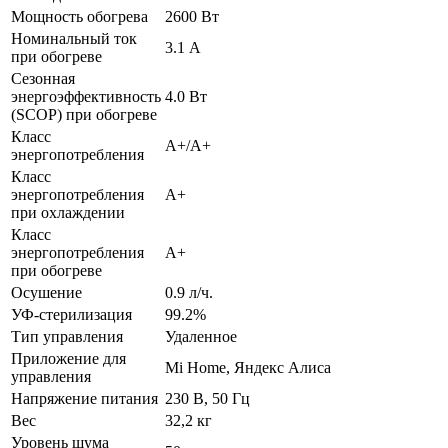
Мощность обогрева
2600 Вт
Номинальный ток
3.1 А
при обогреве
Сезонная
энергоэффективность
4.0 Вт
(SCOP) при обогреве
Класс
A+/A+
энергопотребления
Класс
энергопотребления
A+
при охлаждении
Класс
энергопотребления
A+
при обогреве
Осушение
0.9 л/ч.
УФ-стерилизация
99.2%
Тип управления
Удаленное
Приложение для
Mi Home, Яндекс Алиса
управления
Напряжение питания
230 В, 50 Гц
Вес
32,2 кг
Уровень шума