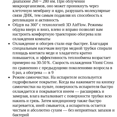
диапазоне 260 ~ 280 нм. При облучении
микроорганизмов, оно может проникнуть через
клеточную мембрану и ядро, разрушать молекулярные
связи ДНК, тем самым подавляя их способность к
репликации и активность
Обдув на 360° с технологией 3D AirFlow. Режимы
обдува вверх и вниз, влево и вправо позволят вам
настроить комфортную траекторию обогрева или
охлаждения комнаты
Охлаждение и обогрев стали еще быстрее. Благодаря
специальным насечкам внутри медной трубки спирали
площадь контакта меди и хладагента кратно
повышается, и эффективность теплообмена возрастает
примерно на 30-50％. Скорость охлаждения Viomi Cross
по сравнению с предыдущими поколениями возросла в
6 раз, а обогрева — в 9
Режим самоочистки. На испарителе используется
гидрофильное покрытие. Когда вы нажимаете на кнопку
самоочистки на пульте, поверхность испарителя быстро
охлаждается и покрывается инеем — расширяясь и
замерзая, влага выталкивает с поверхности трубки всю
накипь и грязь. Затем кондиционер также быстро
нагревается, иней смывается, а испаритель остается
чистым и абсолютно сухим — без неприятных запахов и
бактерий