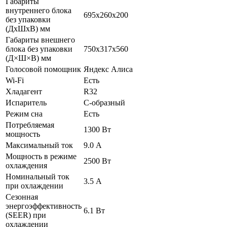
Габариты
внутреннего блока
695х260х200
без упаковки
(ДхШхВ) мм
Габариты внешнего
блока без упаковки
750х317х560
(Д×Ш×В) мм
Голосовой помощник
Яндекс Алиса
Wi-Fi
Есть
Хладагент
R32
Испаритель
C-образный
Режим сна
Есть
Потребляемая
1300 Вт
мощность
Максимальный ток
9.0 А
Мощность в режиме
2500 Вт
охлаждения
Номинальный ток
3.5 А
при охлаждении
Сезонная
энергоэффективность
6.1 Вт
(SEER) при
охлаждении