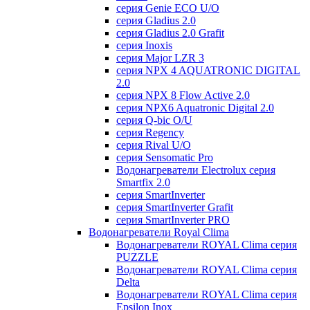
серия Genie ECO U/О
серия Gladius 2.0
серия Gladius 2.0 Grafit
серия Inoxis
серия Major LZR 3
серия NPX 4 AQUATRONIC DIGITAL
2.0
серия NPX 8 Flow Active 2.0
серия NPX6 Aquatronic Digital 2.0
серия Q-bic O/U
серия Regency
серия Rival U/О
серия Sensomatic Pro
Водонагреватели Electrolux серия
Smartfix 2.0
серия SmartInverter
серия SmartInverter Grafit
серия SmartInverter PRO
Водонагреватели Royal Clima
Водонагреватели ROYAL Clima серия
PUZZLE
Водонагреватели ROYAL Clima серия
Delta
Водонагреватели ROYAL Clima серия
Epsilon Inox