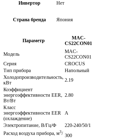
Инвертор
Нет
Страна бренда
Япония
MAC-
Параметр
CS22CON01
MAC-
Модель
CS22CON01
Серия
CROCUS
Тип прибора
Напольный
Холодопроизводительность,
2.19
кВт
Коэффициент
энергоэффективности EER,
2.80
Вт/Вт
Класс
энергоэффективности EER
A
(охлаждение)
Электропитание, В/Гц/Ф
220-240/50/1
3
Расход воздуха прибора, м
/
300