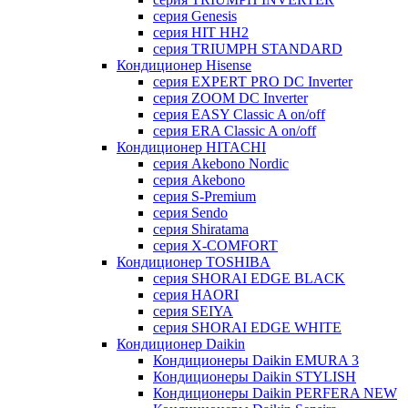
серия Genesis
серия HIT HH2
серия TRIUMPH STANDARD
Кондиционер Hisense
серия EXPERT PRO DC Inverter
серия ZOOM DC Inverter
серия EASY Classic A on/off
серия ERA Classic A on/off
Кондиционер HITACHI
cерия Akebono Nordic
серия Akebono
серия S-Premium
серия Sendo
серия Shiratama
серия X-COMFORT
Кондиционер TOSHIBA
серия SHORAI EDGE BLACK
серия HAORI
серия SEIYA
серия SHORAI EDGE WHITE
Кондиционер Daikin
Кондиционеры Daikin EMURA 3
Кондиционеры Daikin STYLISH
Кондиционеры Daikin PERFERA NEW