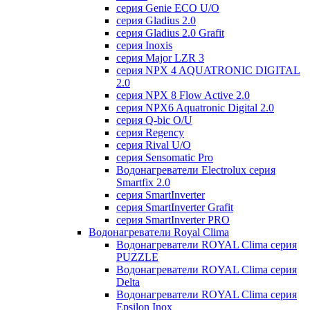
серия Genie ECO U/О
серия Gladius 2.0
серия Gladius 2.0 Grafit
серия Inoxis
серия Major LZR 3
серия NPX 4 AQUATRONIC DIGITAL
2.0
серия NPX 8 Flow Active 2.0
серия NPX6 Aquatronic Digital 2.0
серия Q-bic O/U
серия Regency
серия Rival U/О
серия Sensomatic Pro
Водонагреватели Electrolux серия
Smartfix 2.0
серия SmartInverter
серия SmartInverter Grafit
серия SmartInverter PRO
Водонагреватели Royal Clima
Водонагреватели ROYAL Clima серия
PUZZLE
Водонагреватели ROYAL Clima серия
Delta
Водонагреватели ROYAL Clima серия
Epsilon Inox