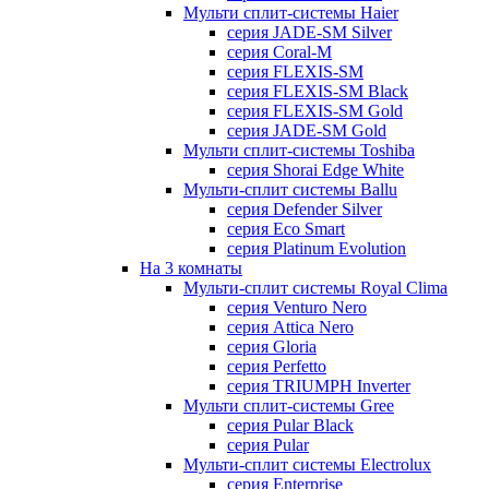
Мульти сплит-системы Haier
серия JADE-SM Silver
серия Coral-M
серия FLEXIS-SM
серия FLEXIS-SM Black
серия FLEXIS-SM Gold
серия JADE-SM Gold
Мульти сплит-системы Toshiba
серия Shorai Edge White
Мульти-сплит системы Ballu
серия Defender Silver
серия Eco Smart
серия Platinum Evolution
На 3 комнаты
Мульти-сплит системы Royal Clima
серия Venturo Nero
серия Attica Nero
серия Gloria
серия Perfetto
серия TRIUMPH Inverter
Мульти сплит-системы Gree
серия Pular Black
серия Pular
Мульти-сплит системы Electrolux
серия Enterprise