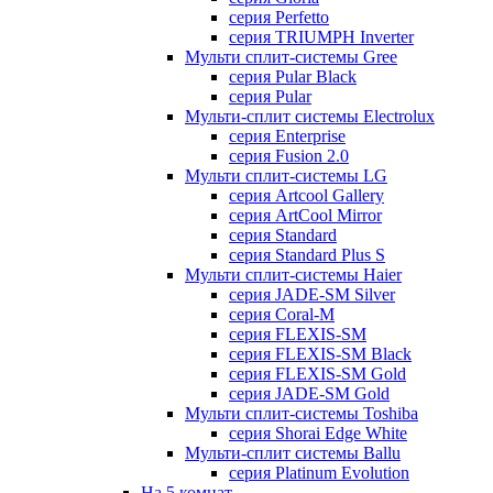
серия Perfetto
серия TRIUMPH Inverter
Мульти сплит-системы Gree
серия Pular Black
серия Pular
Мульти-сплит системы Electrolux
серия Enterprise
серия Fusion 2.0
Мульти сплит-системы LG
серия Artcool Gallery
серия ArtCool Mirror
серия Standard
серия Standard Plus S
Мульти сплит-системы Haier
серия JADE-SM Silver
серия Coral-M
серия FLEXIS-SM
серия FLEXIS-SM Black
серия FLEXIS-SM Gold
серия JADE-SM Gold
Мульти сплит-системы Toshiba
серия Shorai Edge White
Мульти-сплит системы Ballu
серия Platinum Evolution
На 5 комнат