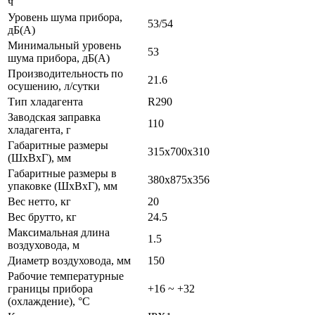
ч
Уровень шума прибора,
53/54
дБ(А)
Минимальный уровень
53
шума прибора, дБ(А)
Производительность по
21.6
осушению, л/сутки
Тип хладагента
R290
Заводская заправка
110
хладагента, г
Габаритные размеры
315x700x310
(ШxВxГ), мм
Габаритные размеры в
380x875x356
упаковке (ШxВxГ), мм
Вес нетто, кг
20
Вес брутто, кг
24.5
Максимальная длина
1.5
воздуховода, м
Диаметр воздуховода, мм
150
Рабочие температурные
границы прибора
+16 ~ +32
(охлаждение), °C