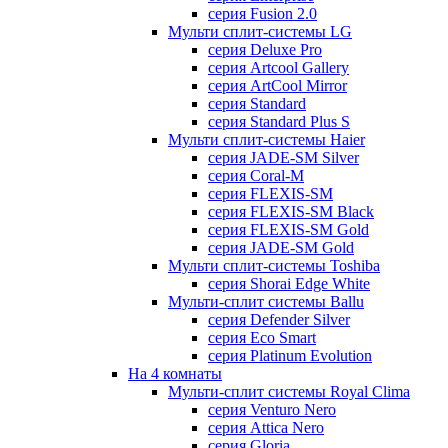
серия Fusion 2.0
Мульти сплит-системы LG
серия Deluxe Pro
серия Artcool Gallery
серия ArtCool Mirror
серия Standard
серия Standard Plus S
Мульти сплит-системы Haier
серия JADE-SM Silver
серия Coral-M
серия FLEXIS-SM
серия FLEXIS-SM Black
серия FLEXIS-SM Gold
серия JADE-SM Gold
Мульти сплит-системы Toshiba
серия Shorai Edge White
Мульти-сплит системы Ballu
серия Defender Silver
серия Eco Smart
серия Platinum Evolution
На 4 комнаты
Мульти-сплит системы Royal Clima
серия Venturo Nero
серия Attica Nero
серия Gloria