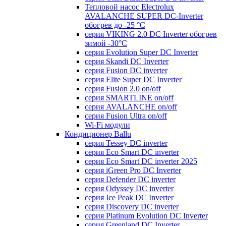
Тепловой насос Electrolux
AVALANCHE SUPER DC-Inverter
обогрев до -25 °С
серия VIKING 2.0 DC Inverter обогрев
зимой -30°С
серия Evolution Super DC Inverter
серия Skandi DC Inverter
серия Fusion DC inverter
серия Elite Super DC Inverter
серия Fusion 2.0 on/off
серия SMARTLINE on/off
серия AVALANCHE on/off
серия Fusion Ultra on/off
Wi-Fi модули
Кондиционер Ballu
серия Tessey DC inverter
серия Eco Smart DC inverter
серия Eco Smart DC inverter 2025
серия iGreen Pro DC Inverter
серия Defender DC inverter
серия Odyssey DC inverter
серия Ice Peak DС Inverter
cерия Discovery DC inverter
серия Platinum Evolution DC Inverter
серия Greenland DC Inverter