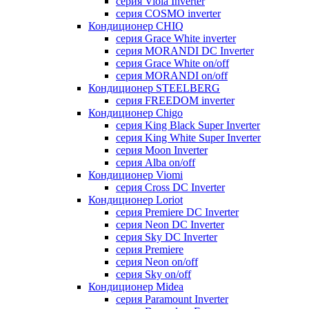
серия Viola Inverter
серия COSMO inverter
Кондиционер CHIQ
серия Grace White inverter
серия MORANDI DC Inverter
серия Grace White on/off
серия MORANDI on/off
Кондиционер STEELBERG
серия FREEDOM inverter
Кондиционер Chigo
серия King Black Super Inverter
серия King White Super Inverter
серия Moon Inverter
серия Alba on/off
Кондиционер Viomi
серия Cross DC Inverter
Кондиционер Loriot
серия Premiere DC Inverter
серия Neon DC Inverter
серия Sky DC Inverter
серия Premiere
серия Neon on/off
серия Sky on/off
Кондиционер Midea
серия Paramount Inverter