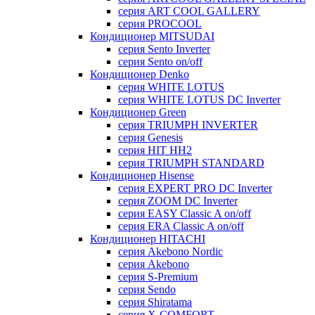
серия ART COOL GALLERY
серия PROCOOL
Кондиционер MITSUDAI
серия Sento Inverter
серия Sento on/off
Кондиционер Denko
серия WHITE LOTUS
серия WHITE LOTUS DC Inverter
Кондиционер Green
серия TRIUMPH INVERTER
серия Genesis
серия HIT HH2
серия TRIUMPH STANDARD
Кондиционер Hisense
серия EXPERT PRO DC Inverter
серия ZOOM DC Inverter
серия EASY Classic A on/off
серия ERA Classic A on/off
Кондиционер HITACHI
cерия Akebono Nordic
серия Akebono
серия S-Premium
серия Sendo
серия Shiratama
серия X-COMFORT