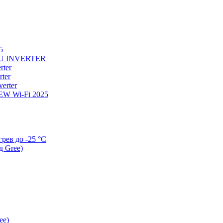
5
U INVERTER
ter
ter
erter
W Wi-Fi 2025
ев до -25 °С
д Gree)
ee)