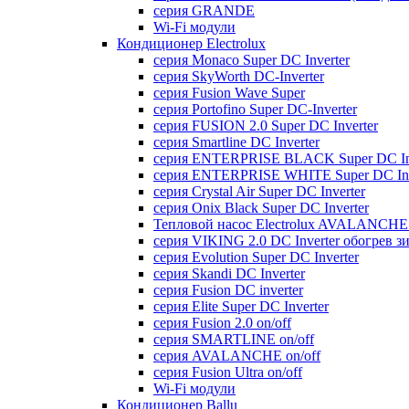
серия GRANDE
Wi-Fi модули
Кондиционер Electrolux
серия Monaco Super DC Inverter
серия SkyWorth DC-Inverter
серия Fusion Wave Super
серия Portofino Super DC-Inverter
серия FUSION 2.0 Super DC Іnverter
серия Smartline DC Inverter
серия ENTERPRISE BLACK Super DC Inv
серия ENTERPRISE WHITE Super DC Inv
серия Crystal Air Super DC Inverter
серия Onix Black Super DC Inverter
Тепловой насос Electrolux AVALANCHE 
серия VIKING 2.0 DC Inverter обогрев з
серия Evolution Super DC Inverter
серия Skandi DC Inverter
серия Fusion DC inverter
серия Elite Super DC Inverter
серия Fusion 2.0 on/off
серия SMARTLINE on/off
серия AVALANCHE on/off
серия Fusion Ultra on/off
Wi-Fi модули
Кондиционер Ballu