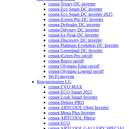
серия Tessey DC inverter
серия Eco Smart DC inverter
серия Eco Smart DC inverter 2025
серия iGreen Pro DC Inverter
серия Defender DC inverter
серия Odyssey DC inverter
серия Ice Peak DС Inverter
cерия Discovery DC inverter
серия Platinum Evolution DC Inverter
серия Greenland DC Inverter
серия iGreen Pro on/off
серия Bravo on/off
серия Olympio Edge on/off
серия Olympio Legend on/off
Wi-Fi модули
Кондиционер LG
серия EVO MAX
серия ECO Smart 2021
серия Look Smart Inverter
серия Deluxe PRO
серия ARTCOOL Objet Inverter
серия Mega Plus Inverter
серия ARTCOOL Mirror
серия ECO
серия ARTCOOL GALLERY SPECIAL