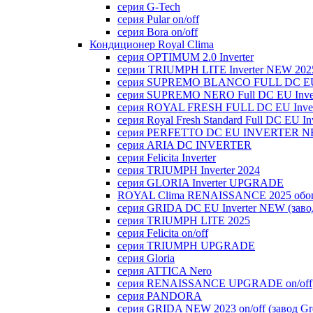
серия G-Tech
серия Pular on/off
серия Bora on/off
Кондиционер Royal Clima
серия OPTIMUM 2.0 Inverter
серии TRIUMPH LITE Inverter NEW 202
серия SUPREMO BLANCO FULL DC E
серия SUPREMO NERO Full DC EU Inver
серия ROYAL FRESH FULL DC EU Inver
серия Royal Fresh Standard Full DC EU Inv
серия PERFETTO DC EU INVERTER NE
серия ARIA DC INVERTER
серия Felicita Inverter
серия TRIUMPH Inverter 2024
серия GLORIA Inverter UPGRADE
ROYAL Clima RENAISSANCE 2025 обогр
серия GRIDA DC EU Inverter NEW (заво
серия TRIUMPH LITE 2025
серия Felicita on/off
серия TRIUMPH UPGRADE
серия Gloria
серия ATTICA Nero
серия RENAISSANCE UPGRADE on/off
серия PANDORA
серия GRIDA NEW 2023 on/off (завод Gr