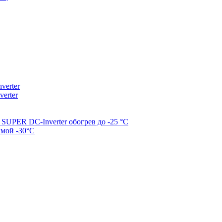
erter
erter
SUPER DC-Inverter обогрев до -25 °С
имой -30°С