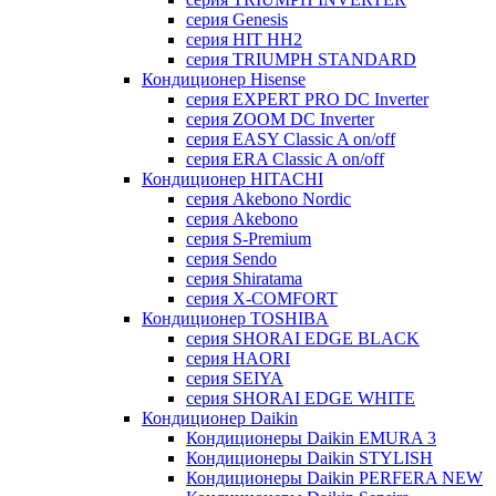
серия Genesis
серия HIT HH2
серия TRIUMPH STANDARD
Кондиционер Hisense
серия EXPERT PRO DC Inverter
серия ZOOM DC Inverter
серия EASY Classic A on/off
серия ERA Classic A on/off
Кондиционер HITACHI
cерия Akebono Nordic
серия Akebono
серия S-Premium
серия Sendo
серия Shiratama
серия X-COMFORT
Кондиционер TOSHIBA
серия SHORAI EDGE BLACK
серия HAORI
серия SEIYA
серия SHORAI EDGE WHITE
Кондиционер Daikin
Кондиционеры Daikin EMURA 3
Кондиционеры Daikin STYLISH
Кондиционеры Daikin PERFERA NEW