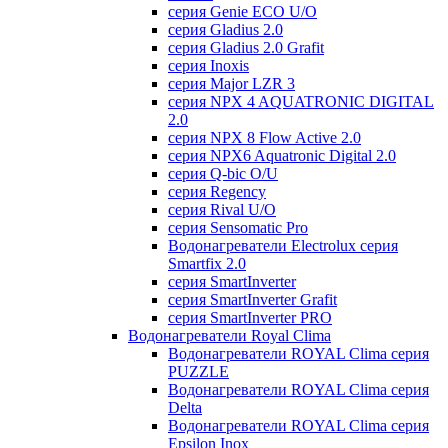
серия Genie ECO U/О
серия Gladius 2.0
серия Gladius 2.0 Grafit
серия Inoxis
серия Major LZR 3
серия NPX 4 AQUATRONIC DIGITAL
2.0
серия NPX 8 Flow Active 2.0
серия NPX6 Aquatronic Digital 2.0
серия Q-bic O/U
серия Regency
серия Rival U/О
серия Sensomatic Pro
Водонагреватели Electrolux серия
Smartfix 2.0
серия SmartInverter
серия SmartInverter Grafit
серия SmartInverter PRO
Водонагреватели Royal Clima
Водонагреватели ROYAL Clima серия
PUZZLE
Водонагреватели ROYAL Clima серия
Delta
Водонагреватели ROYAL Clima серия
Epsilon Inox