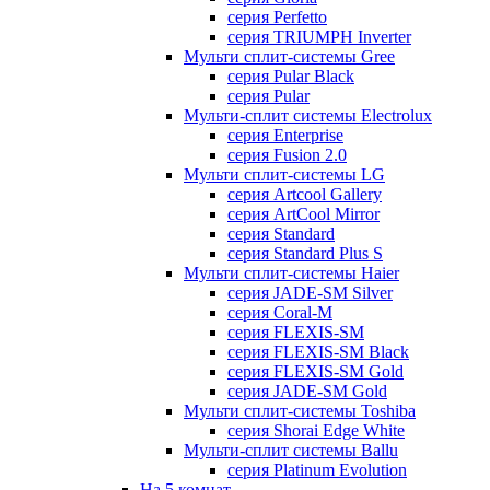
серия Perfetto
серия TRIUMPH Inverter
Мульти сплит-системы Gree
серия Pular Black
серия Pular
Мульти-сплит системы Electrolux
серия Enterprise
серия Fusion 2.0
Мульти сплит-системы LG
серия Artcool Gallery
серия ArtCool Mirror
серия Standard
серия Standard Plus S
Мульти сплит-системы Haier
серия JADE-SM Silver
серия Coral-M
серия FLEXIS-SM
серия FLEXIS-SM Black
серия FLEXIS-SM Gold
серия JADE-SM Gold
Мульти сплит-системы Toshiba
серия Shorai Edge White
Мульти-сплит системы Ballu
серия Platinum Evolution
На 5 комнат