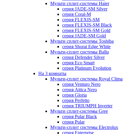
Мульти сплит-системы Haier
серия JADE-SM Silver
серия Coral-M
серия FLEXIS-SM
серия FLEXIS-SM Black
серия FLEXIS-SM Gold
серия JADE-SM Gold
Мульти сплит-системы Toshiba
серия Shorai Edge White
Мульти-сплит системы Ballu
серия Defender Silver
серия Eco Smart
серия Platinum Evolution
На 3 комнаты
Мульти-сплит системы Royal Clima
серия Venturo Nero
серия Attica Nero
серия Gloria
серия Perfetto
серия TRIUMPH Inverter
Мульти сплит-системы Gree
серия Pular Black
серия Pular
Мульти-сплит системы Electrolux
серия Enterprise