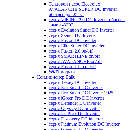
Тепловой насос Electrolux
AVALANCHE SUPER DC-Inverter
обогрев до -25 °С
серия VIKING 2.0 DC Inverter обогрев
зимой -30°С
серия Evolution Super DC Inverter
серия Skandi DC Inverter
серия Fusion DC inverter
серия Elite Super DC Inverter
серия Fusion 2.0 on/off
серия SMARTLINE on/off
серия AVALANCHE on/off
серия Fusion Ultra on/off
Wi-Fi модули
Кондиционер Ballu
серия Tessey DC inverter
серия Eco Smart DC inverter
серия Eco Smart DC inverter 2025
серия iGreen Pro DC Inverter
серия Defender DC inverter
серия Odyssey DC inverter
серия Ice Peak DС Inverter
cерия Discovery DC inverter
серия Platinum Evolution DC Inverter
серия Greenland DC Inverter