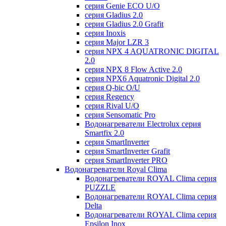
серия Genie ECO U/О
серия Gladius 2.0
серия Gladius 2.0 Grafit
серия Inoxis
серия Major LZR 3
серия NPX 4 AQUATRONIC DIGITAL
2.0
серия NPX 8 Flow Active 2.0
серия NPX6 Aquatronic Digital 2.0
серия Q-bic O/U
серия Regency
серия Rival U/О
серия Sensomatic Pro
Водонагреватели Electrolux серия
Smartfix 2.0
серия SmartInverter
серия SmartInverter Grafit
серия SmartInverter PRO
Водонагреватели Royal Clima
Водонагреватели ROYAL Clima серия
PUZZLE
Водонагреватели ROYAL Clima серия
Delta
Водонагреватели ROYAL Clima серия
Epsilon Inox