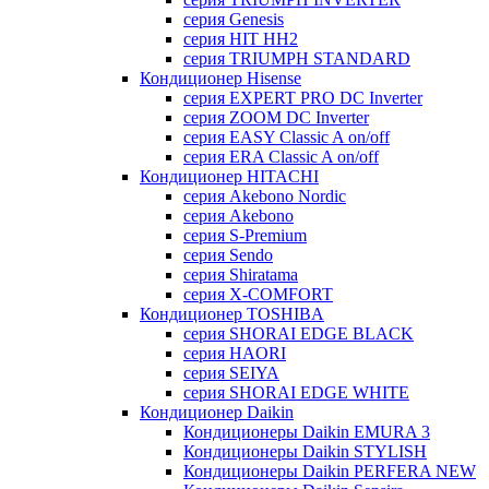
серия Genesis
серия HIT HH2
серия TRIUMPH STANDARD
Кондиционер Hisense
серия EXPERT PRO DC Inverter
серия ZOOM DC Inverter
серия EASY Classic A on/off
серия ERA Classic A on/off
Кондиционер HITACHI
cерия Akebono Nordic
серия Akebono
серия S-Premium
серия Sendo
серия Shiratama
серия X-COMFORT
Кондиционер TOSHIBA
серия SHORAI EDGE BLACK
серия HAORI
серия SEIYA
серия SHORAI EDGE WHITE
Кондиционер Daikin
Кондиционеры Daikin EMURA 3
Кондиционеры Daikin STYLISH
Кондиционеры Daikin PERFERA NEW