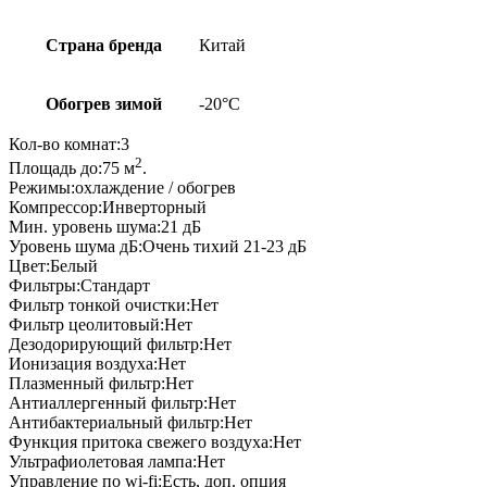
Страна бренда
Китай
Обогрев зимой
-20°С
Кол-во комнат:
3
2
Площадь до:
75
м
.
Режимы:
охлаждение / обогрев
Компрессор:
Инверторный
Мин. уровень шума:
21
дБ
Уровень шума дБ:
Очень тихий 21-23 дБ
Цвет:
Белый
Фильтры:
Cтандарт
Фильтр тонкой очистки:
Нет
Фильтр цеолитовый:
Нет
Дезодорирующий фильтр:
Нет
Ионизация воздуха:
Нет
Плазменный фильтр:
Нет
Антиаллергенный фильтр:
Нет
Антибактериальный фильтр:
Нет
Функция притока свежего воздуха:
Нет
Ультрафиолетовая лампа:
Нет
Управление по wi-fi:
Есть, доп. опция