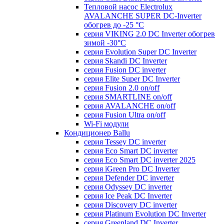
Тепловой насос Electrolux
AVALANCHE SUPER DC-Inverter
обогрев до -25 °С
серия VIKING 2.0 DC Inverter обогрев
зимой -30°С
серия Evolution Super DC Inverter
серия Skandi DC Inverter
серия Fusion DC inverter
серия Elite Super DC Inverter
серия Fusion 2.0 on/off
серия SMARTLINE on/off
серия AVALANCHE on/off
серия Fusion Ultra on/off
Wi-Fi модули
Кондиционер Ballu
серия Tessey DC inverter
серия Eco Smart DC inverter
серия Eco Smart DC inverter 2025
серия iGreen Pro DC Inverter
серия Defender DC inverter
серия Odyssey DC inverter
серия Ice Peak DС Inverter
cерия Discovery DC inverter
серия Platinum Evolution DC Inverter
серия Greenland DC Inverter