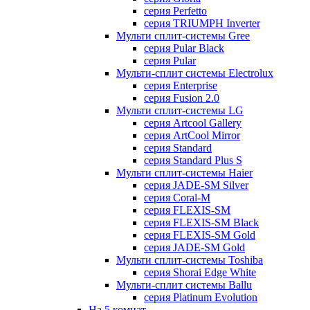
серия Perfetto
серия TRIUMPH Inverter
Мульти сплит-системы Gree
серия Pular Black
серия Pular
Мульти-сплит системы Electrolux
серия Enterprise
серия Fusion 2.0
Мульти сплит-системы LG
серия Artcool Gallery
серия ArtCool Mirror
серия Standard
серия Standard Plus S
Мульти сплит-системы Haier
серия JADE-SM Silver
серия Coral-M
серия FLEXIS-SM
серия FLEXIS-SM Black
серия FLEXIS-SM Gold
серия JADE-SM Gold
Мульти сплит-системы Toshiba
серия Shorai Edge White
Мульти-сплит системы Ballu
серия Platinum Evolution
На 5 комнат