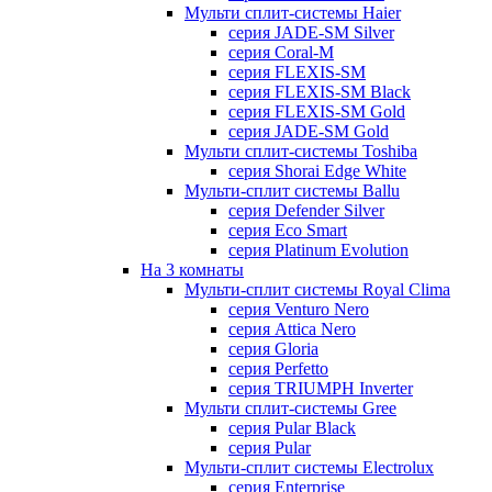
Мульти сплит-системы Haier
серия JADE-SM Silver
серия Coral-M
серия FLEXIS-SM
серия FLEXIS-SM Black
серия FLEXIS-SM Gold
серия JADE-SM Gold
Мульти сплит-системы Toshiba
серия Shorai Edge White
Мульти-сплит системы Ballu
серия Defender Silver
серия Eco Smart
серия Platinum Evolution
На 3 комнаты
Мульти-сплит системы Royal Clima
серия Venturo Nero
серия Attica Nero
серия Gloria
серия Perfetto
серия TRIUMPH Inverter
Мульти сплит-системы Gree
серия Pular Black
серия Pular
Мульти-сплит системы Electrolux
серия Enterprise