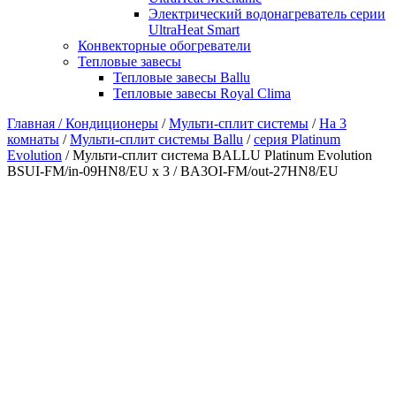
Электрический водонагреватель серии
UltraHeat Smart
Конвекторные обогреватели
Тепловые завесы
Тепловые завесы Ballu
Тепловые завесы Royal Clima
Главная /
Кондиционеры
/
Мульти-сплит системы
/
На 3
комнаты
/
Мульти-сплит системы Ballu
/
серия Platinum
Evolution
/ Мульти-сплит система BALLU Platinum Evolution
BSUI-FM/in-09HN8/EU x 3 / BA3OI-FM/out-27HN8/EU