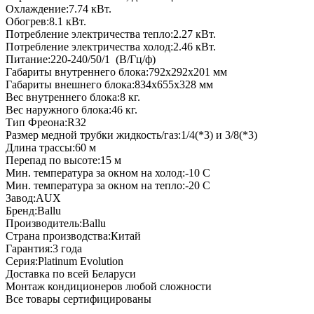
Охлаждение:
7.74
кВт.
Обогрев:
8.1
кВт.
Потребление электричества тепло:
2.27
кВт.
Потребление электричества холод:
2.46
кВт.
Питание:
220-240/50/1
(В/Гц/ф)
Габариты внутреннего блока:
792x292x201
мм
Габариты внешнего блока:
834x655x328
мм
Вес внутреннего блока:
8
кг.
Вес наружного блока:
46
кг.
Тип Фреона:
R32
Размер медной трубки жидкость/газ:
1/4(*3) и 3/8(*3)
Длина трассы:
60
м
Перепад по высоте:
15
м
Мин. температура за окном на холод:
-10
С
Мин. температура за окном на тепло:
-20
С
Завод:
AUX
Бренд:
Ballu
Производитель:
Ballu
Страна производства:
Китай
Гарантия:
3 года
Серия:
Platinum Evolution
Доставка по всей Беларуси
Монтаж кондиционеров любой сложности
Все товары сертифицированы