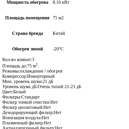
Мощность обогрева
8.10 кВт
Площадь помещения
75 м2
Страна бренда
Китай
Обогрев зимой
-20°С
Кол-во комнат:
3
2
Площадь до:
75
м
.
Режимы:
охлаждение / обогрев
Компрессор:
Инверторный
Мин. уровень шума:
21
дБ
Уровень шума дБ:
Очень тихий 21-23 дБ
Цвет:
Белый
Фильтры:
Cтандарт
Фильтр тонкой очистки:
Нет
Фильтр цеолитовый:
Нет
Дезодорирующий фильтр:
Нет
Ионизация воздуха:
Нет
Плазменный фильтр:
Нет
Антиаллергенный фильтр:
Нет