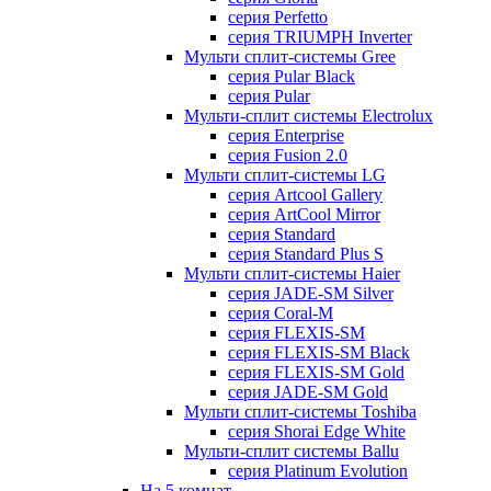
серия Perfetto
серия TRIUMPH Inverter
Мульти сплит-системы Gree
серия Pular Black
серия Pular
Мульти-сплит системы Electrolux
серия Enterprise
серия Fusion 2.0
Мульти сплит-системы LG
серия Artcool Gallery
серия ArtCool Mirror
серия Standard
серия Standard Plus S
Мульти сплит-системы Haier
серия JADE-SM Silver
серия Coral-M
серия FLEXIS-SM
серия FLEXIS-SM Black
серия FLEXIS-SM Gold
серия JADE-SM Gold
Мульти сплит-системы Toshiba
серия Shorai Edge White
Мульти-сплит системы Ballu
серия Platinum Evolution
На 5 комнат