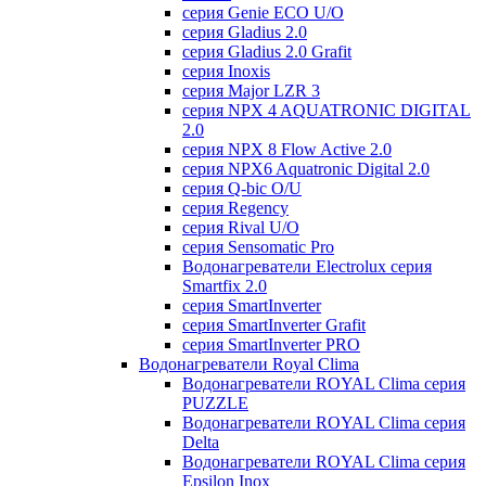
серия Genie ECO U/О
серия Gladius 2.0
серия Gladius 2.0 Grafit
серия Inoxis
серия Major LZR 3
серия NPX 4 AQUATRONIC DIGITAL
2.0
серия NPX 8 Flow Active 2.0
серия NPX6 Aquatronic Digital 2.0
серия Q-bic O/U
серия Regency
серия Rival U/О
серия Sensomatic Pro
Водонагреватели Electrolux серия
Smartfix 2.0
серия SmartInverter
серия SmartInverter Grafit
серия SmartInverter PRO
Водонагреватели Royal Clima
Водонагреватели ROYAL Clima серия
PUZZLE
Водонагреватели ROYAL Clima серия
Delta
Водонагреватели ROYAL Clima серия
Epsilon Inox