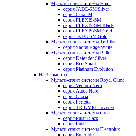
Мульти сплит-системы Haier
серия JADE-SM Silver
серия Coral-M
серия FLEXIS-SM
серия FLEXIS-SM Black
серия FLEXIS-SM Gold
серия JADE-SM Gold
Мульти сплит-системы Toshiba
серия Shorai Edge White
Мульти-сплит системы Ballu
серия Defender Silver
серия Eco Smart
серия Platinum Evolution
На 3 комнаты
Мульти-сплит системы Royal Clima
серия Venturo Nero
серия Attica Nero
серия Gloria
серия Perfetto
серия TRIUMPH Inverter
Мульти сплит-системы Gree
серия Pular Black
серия Pular
Мульти-сплит системы Electrolux
серия Enterprise