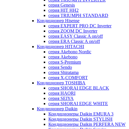
серия Genesis
серия HIT HH2
серия TRIUMPH STANDARD
Кондиционер Hisense
серия EXPERT PRO DC Inverter
серия ZOOM DC Inverter
серия EASY Classic A on/off
серия ERA Classic A on/off
Кондиционер HITACHI
cерия Akebono Nordic
серия Akebono
серия S-Premium
серия Sendo
серия Shiratama
серия X-COMFORT
Кондиционер TOSHIBA
серия SHORAI EDGE BLACK
серия HAORI
серия SEIYA
серия SHORAI EDGE WHITE
Кондиционер Daikin
Кондиционеры Daikin EMURA 3
Кондиционеры Daikin STYLISH
Кондиционеры Daikin PERFERA NEW