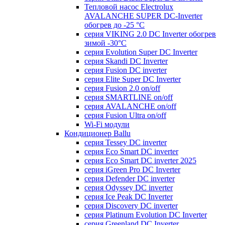
Тепловой насос Electrolux
AVALANCHE SUPER DC-Inverter
обогрев до -25 °С
серия VIKING 2.0 DC Inverter обогрев
зимой -30°С
серия Evolution Super DC Inverter
серия Skandi DC Inverter
серия Fusion DC inverter
серия Elite Super DC Inverter
серия Fusion 2.0 on/off
серия SMARTLINE on/off
серия AVALANCHE on/off
серия Fusion Ultra on/off
Wi-Fi модули
Кондиционер Ballu
серия Tessey DC inverter
серия Eco Smart DC inverter
серия Eco Smart DC inverter 2025
серия iGreen Pro DC Inverter
серия Defender DC inverter
серия Odyssey DC inverter
серия Ice Peak DС Inverter
cерия Discovery DC inverter
серия Platinum Evolution DC Inverter
серия Greenland DC Inverter