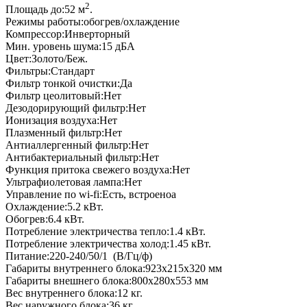
2
Площадь до:52
м
.
Режимы работы:
обогрев/охлаждение
Компрессор:
Инверторный
Мин. уровень шума:
15
дБА
Цвет:
Золото/Беж.
Фильтры:
Cтандарт
Фильтр тонкой очистки:
Да
Фильтр цеолитовый:
Нет
Дезодорирующий фильтр:
Нет
Ионизация воздуха:
Нет
Плазменный фильтр:
Нет
Антиаллергенный фильтр:
Нет
Антибактериальный фильтр:
Нет
Функция притока свежего воздуха:
Нет
Ультрафиолетовая лампа:
Нет
Управление по wi-fi:
Есть, встроеноа
Охлаждение:
5.2
кВт.
Обогрев:
6.4
кВт.
Потребление электричества тепло:
1.4
кВт.
Потребление электричества холод:
1.45
кВт.
Питание:
220-240/50/1
(В/Гц/ф)
Габариты внутреннего блока:
923x215x320
мм
Габариты внешнего блока:
800x280x553
мм
Вес внутреннего блока:
12
кг.
Вес наружного блока:
36
кг.