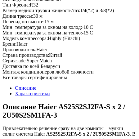
Тип Фреона:
R32
Размер медной трубки жидкость/газ:
1/4(*2) и 3/8(*2)
Длина трассы:
30
м
Перепад по высоте:
15
м
Мин. температура за окном на холод:
-10
С
Мин. температура за окном на тепло:
-15
С
Модель компрессора:
Highly (Hitachi)
Бренд:
Haier
Производитель:
Haier
Страна производства:
Китай
Серия:
Jade Super Match
Доставка по всей Беларуси
Монтаж кондиционеров любой сложности
Все товары сертифицированы
Описание
Характеристики
Описание Haier AS25S2SJ2FA-S x 2 /
2U50S2SM1FA-3
Привлекательно решение сразу на две комнаты – мульти
сплит система Haier
AS25S2SJ2FA-S x 2 / 2U50S2SM1FA-3.
В