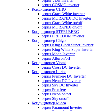
серия Viola Inverter
серия COSMO inverter
Кондиционер CHIQ
серия Grace White inverter
серия MORANDI DC Inverter
серия Grace White on/off
серия MORANDI on/off
Кондиционер STEELBERG
серия FREEDOM inverter
Кондиционер Chigo
серия King Black Super Inverter
серия King White Super Inverter
серия Moon Inverter
серия Alba on/off
Кондиционер Viomi
серия Cross DC Inverter
Кондиционер Loriot
серия Premiere DC Inverter
серия Neon DC Inverter
серия Sky DC Inverter
серия Premiere
серия Neon on/off
серия Sky on/off
Кондиционер Midea
серия Paramount Inverter