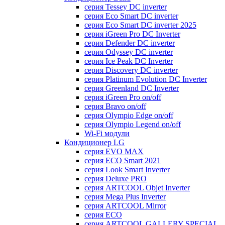
серия Tessey DC inverter
серия Eco Smart DC inverter
серия Eco Smart DC inverter 2025
серия iGreen Pro DC Inverter
серия Defender DC inverter
серия Odyssey DC inverter
серия Ice Peak DС Inverter
cерия Discovery DC inverter
серия Platinum Evolution DC Inverter
серия Greenland DC Inverter
серия iGreen Pro on/off
серия Bravo on/off
серия Olympio Edge on/off
серия Olympio Legend on/off
Wi-Fi модули
Кондиционер LG
серия EVO MAX
серия ECO Smart 2021
серия Look Smart Inverter
серия Deluxe PRO
серия ARTCOOL Objet Inverter
серия Mega Plus Inverter
серия ARTCOOL Mirror
серия ECO
серия ARTCOOL GALLERY SPECIAL