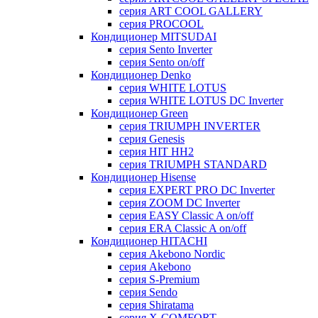
серия ART COOL GALLERY
серия PROCOOL
Кондиционер MITSUDAI
серия Sento Inverter
серия Sento on/off
Кондиционер Denko
серия WHITE LOTUS
серия WHITE LOTUS DC Inverter
Кондиционер Green
серия TRIUMPH INVERTER
серия Genesis
серия HIT HH2
серия TRIUMPH STANDARD
Кондиционер Hisense
серия EXPERT PRO DC Inverter
серия ZOOM DC Inverter
серия EASY Classic A on/off
серия ERA Classic A on/off
Кондиционер HITACHI
cерия Akebono Nordic
серия Akebono
серия S-Premium
серия Sendo
серия Shiratama
серия X-COMFORT