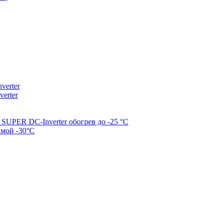
erter
erter
SUPER DC-Inverter обогрев до -25 °С
имой -30°С