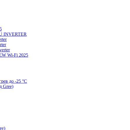
5
U INVERTER
ter
ter
erter
W Wi-Fi 2025
ев до -25 °С
д Gree)
ee)