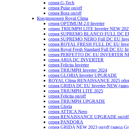
серия G-Tech
серия Pular on/off
серия Bora on/off
Кондиционер Royal Clima
серия OPTIMUM 2.0 Inverter
серии TRIUMPH LITE Inverter NEW 202
серия SUPREMO BLANCO FULL DC E
серия SUPREMO NERO Full DC EU Inver
серия ROYAL FRESH FULL DC EU Inver
серия Royal Fresh Standard Full DC EU Inv
серия PERFETTO DC EU INVERTER NE
серия ARIA DC INVERTER
серия Felicita Inverter
серия TRIUMPH Inverter 2024
серия GLORIA Inverter UPGRADE
ROYAL Clima RENAISSANCE 2025 обогр
серия GRIDA DC EU Inverter NEW (заво
серия TRIUMPH LITE 2025
серия Felicita on/off
серия TRIUMPH UPGRADE
серия Gloria
серия ATTICA Nero
серия RENAISSANCE UPGRADE on/off
серия PANDORA
серия GRIDA NEW 2023 on/off (завод Gr