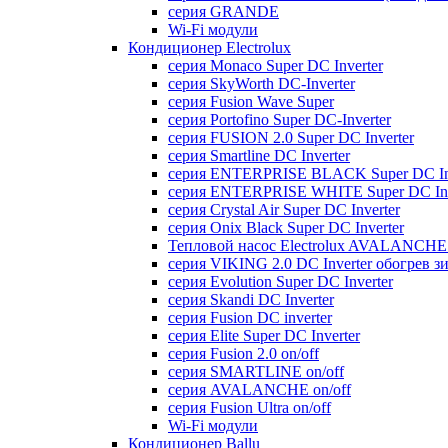
серия GRANDE
Wi-Fi модули
Кондиционер Electrolux
серия Monaco Super DC Inverter
серия SkyWorth DC-Inverter
серия Fusion Wave Super
серия Portofino Super DC-Inverter
серия FUSION 2.0 Super DC Іnverter
серия Smartline DC Inverter
серия ENTERPRISE BLACK Super DC Inv
серия ENTERPRISE WHITE Super DC Inv
серия Crystal Air Super DC Inverter
серия Onix Black Super DC Inverter
Тепловой насос Electrolux AVALANCHE 
серия VIKING 2.0 DC Inverter обогрев з
серия Evolution Super DC Inverter
серия Skandi DC Inverter
серия Fusion DC inverter
серия Elite Super DC Inverter
серия Fusion 2.0 on/off
серия SMARTLINE on/off
серия AVALANCHE on/off
серия Fusion Ultra on/off
Wi-Fi модули
Кондиционер Ballu