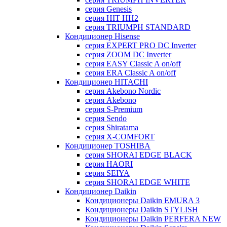
серия Genesis
серия HIT HH2
серия TRIUMPH STANDARD
Кондиционер Hisense
серия EXPERT PRO DC Inverter
серия ZOOM DC Inverter
серия EASY Classic A on/off
серия ERA Classic A on/off
Кондиционер HITACHI
cерия Akebono Nordic
серия Akebono
серия S-Premium
серия Sendo
серия Shiratama
серия X-COMFORT
Кондиционер TOSHIBA
серия SHORAI EDGE BLACK
серия HAORI
серия SEIYA
серия SHORAI EDGE WHITE
Кондиционер Daikin
Кондиционеры Daikin EMURA 3
Кондиционеры Daikin STYLISH
Кондиционеры Daikin PERFERA NEW