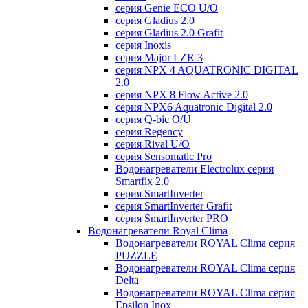
серия Genie ECO U/О
серия Gladius 2.0
серия Gladius 2.0 Grafit
серия Inoxis
серия Major LZR 3
серия NPX 4 AQUATRONIC DIGITAL
2.0
серия NPX 8 Flow Active 2.0
серия NPX6 Aquatronic Digital 2.0
серия Q-bic O/U
серия Regency
серия Rival U/О
серия Sensomatic Pro
Водонагреватели Electrolux серия
Smartfix 2.0
серия SmartInverter
серия SmartInverter Grafit
серия SmartInverter PRO
Водонагреватели Royal Clima
Водонагреватели ROYAL Clima серия
PUZZLE
Водонагреватели ROYAL Clima серия
Delta
Водонагреватели ROYAL Clima серия
Epsilon Inox