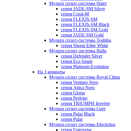
Мульти сплит-системы Haier
серия JADE-SM Silver
серия Coral-M
серия FLEXIS-SM
серия FLEXIS-SM Black
серия FLEXIS-SM Gold
серия JADE-SM Gold
Мульти сплит-системы Toshiba
серия Shorai Edge White
Мульти-сплит системы Ballu
серия Defender Silver
серия Eco Smart
серия Platinum Evolution
На 3 комнаты
Мульти-сплит системы Royal Clima
серия Venturo Nero
серия Attica Nero
серия Gloria
серия Perfetto
серия TRIUMPH Inverter
Мульти сплит-системы Gree
серия Pular Black
серия Pular
Мульти-сплит системы Electrolux
серия Enterprise