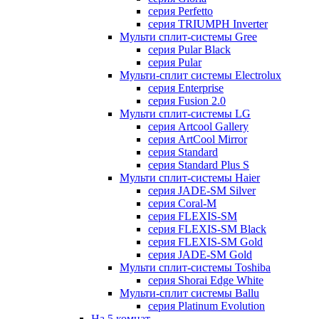
серия Perfetto
серия TRIUMPH Inverter
Мульти сплит-системы Gree
серия Pular Black
серия Pular
Мульти-сплит системы Electrolux
серия Enterprise
серия Fusion 2.0
Мульти сплит-системы LG
серия Artcool Gallery
серия ArtCool Mirror
серия Standard
серия Standard Plus S
Мульти сплит-системы Haier
серия JADE-SM Silver
серия Coral-M
серия FLEXIS-SM
серия FLEXIS-SM Black
серия FLEXIS-SM Gold
серия JADE-SM Gold
Мульти сплит-системы Toshiba
серия Shorai Edge White
Мульти-сплит системы Ballu
серия Platinum Evolution
На 5 комнат