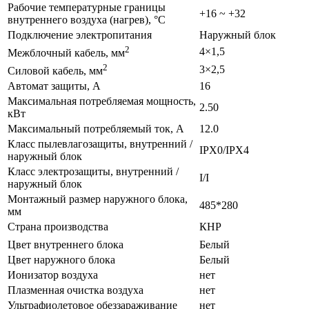
Рабочие температурные границы
+16 ~ +32
внутреннего воздуха (нагрев), °C
Подключение электропитания
Наружный блок
2
4×1,5
Межблочный кабель, мм
2
3×2,5
Силовой кабель, мм
Автомат защиты, А
16
Максимальная потребляемая мощность,
2.50
кВт
Максимальный потребляемый ток, А
12.0
Класс пылевлагозащиты, внутренний /
IPX0/IPX4
наружный блок
Класс электрозащиты, внутренний /
I/I
наружный блок
Монтажный размер наружного блока,
485*280
мм
Страна производства
КНР
Цвет внутреннего блока
Белый
Цвет наружного блока
Белый
Ионизатор воздуха
нет
Плазменная очистка воздуха
нет
Ультрафиолетовое обеззараживание
нет