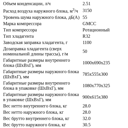
Объем конденсации, л/ч
2.51
3
3150
Расход воздуха наружного блока, м
/ч
Уровень шума наружного блока, дБ(А)
55
Марка компрессора
GMCC
Тип компрессора
Ротационный
Тип хладагента
R32
Заводская заправка хладагента, г
1100
Дозаправка хладагента (сверх
50
номинальной длины трассы), г/м
Габаритные размеры внутреннего
1000x690x235
блока (ШxВxГ), мм
Габаритные размеры наружного блока
785x555x300
(ШxВxГ), мм
Габаритные размеры внутреннего
1080x770x325
блока в упаковке (ШxВxГ), мм
Габаритные размеры наружного блока
900x615x380
в упаковке (ШxВxГ), мм
Вес нетто внутреннего блока, кг
28.0
Вес нетто наружного блока, кг
28.0
Вес брутто внутреннего блока, кг
32.0
Вес брутто наружного блока, кг
30.5