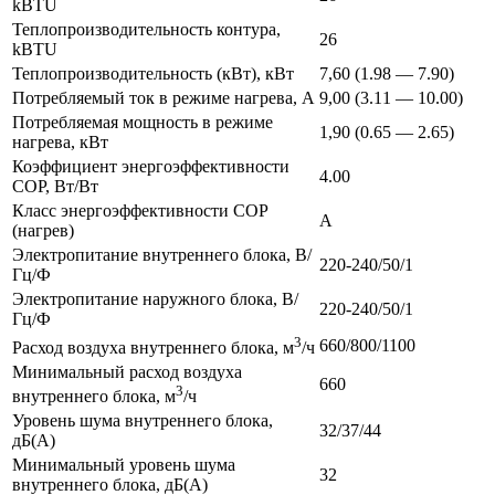
kBTU
Теплопроизводительность контура,
26
kBTU
Теплопроизводительность (кВт), кВт
7,60 (1.98 — 7.90)
Потребляемый ток в режиме нагрева, А
9,00 (3.11 — 10.00)
Потребляемая мощность в режиме
1,90 (0.65 — 2.65)
нагрева, кВт
Коэффициент энергоэффективности
4.00
COP, Вт/Вт
Класс энергоэффективности COP
A
(нагрев)
Электропитание внутреннего блока, В/
220-240/50/1
Гц/Ф
Электропитание наружного блока, В/
220-240/50/1
Гц/Ф
3
660/800/1100
Расход воздуха внутреннего блока, м
/ч
Минимальный расход воздуха
660
3
внутреннего блока, м
/ч
Уровень шума внутреннего блока,
32/37/44
дБ(А)
Минимальный уровень шума
32
внутреннего блока, дБ(А)