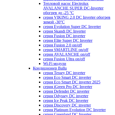
Тепловой насос Electrolux
AVALANCHE SUPER DC-Inverter
обогрев до -25 °С
серия VIKING 2.0 DC Inverter обогрев
зимой -30°С
серия Evolution Super DC Inverter
серия Skandi DC Inverter
серия Fusion DC inverter
серия Elite Super DC Inverter
серия Fusion 2.0 on/off
серия SMARTLINE on/off
серия AVALANCHE on/off
серия Fusion Ultra on/off
Wi-Fi модули
Кондиционер Ballu
серия Tessey DC inverter
серия Eco Smart DC inverter
серия Eco Smart DC inverter 2025
серия iGreen Pro DC Inverter
серия Defender DC inverter
серия Odyssey DC inverter
серия Ice Peak DС Inverter
cерия Discovery DC inverter
серия Platinum Evolution DC Inverter
серия Greenland DC Inverter