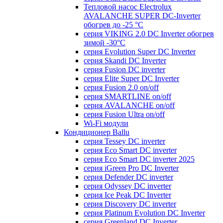
Тепловой насос Electrolux
AVALANCHE SUPER DC-Inverter
обогрев до -25 °С
серия VIKING 2.0 DC Inverter обогрев
зимой -30°С
серия Evolution Super DC Inverter
серия Skandi DC Inverter
серия Fusion DC inverter
серия Elite Super DC Inverter
серия Fusion 2.0 on/off
серия SMARTLINE on/off
серия AVALANCHE on/off
серия Fusion Ultra on/off
Wi-Fi модули
Кондиционер Ballu
серия Tessey DC inverter
серия Eco Smart DC inverter
серия Eco Smart DC inverter 2025
серия iGreen Pro DC Inverter
серия Defender DC inverter
серия Odyssey DC inverter
серия Ice Peak DС Inverter
cерия Discovery DC inverter
серия Platinum Evolution DC Inverter
серия Greenland DC Inverter