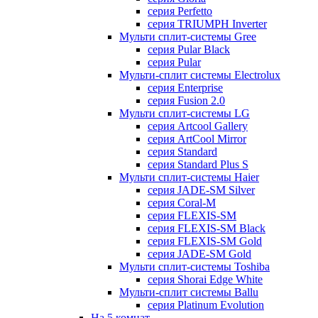
серия Perfetto
серия TRIUMPH Inverter
Мульти сплит-системы Gree
серия Pular Black
серия Pular
Мульти-сплит системы Electrolux
серия Enterprise
серия Fusion 2.0
Мульти сплит-системы LG
серия Artcool Gallery
серия ArtCool Mirror
серия Standard
серия Standard Plus S
Мульти сплит-системы Haier
серия JADE-SM Silver
серия Coral-M
серия FLEXIS-SM
серия FLEXIS-SM Black
серия FLEXIS-SM Gold
серия JADE-SM Gold
Мульти сплит-системы Toshiba
серия Shorai Edge White
Мульти-сплит системы Ballu
серия Platinum Evolution
На 5 комнат