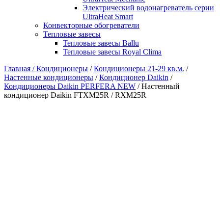
Электрический водонагреватель серии
UltraHeat Smart
Конвекторные обогреватели
Тепловые завесы
Тепловые завесы Ballu
Тепловые завесы Royal Clima
Главная /
Кондиционеры
/
Кондиционеры 21-29 кв.м.
/
Настенные кондиционеры
/
Кондиционер Daikin
/
Кондиционеры Daikin PERFERA NEW
/ Настенный
кондиционер Daikin FTXM25R / RXM25R