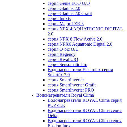
серия Genie ECO U/О
серия Gladius 2.0
серия Gladius 2.0 Grafit
серия Inoxis
серия Major LZR 3
серия NPX 4 AQUATRONIC DIGITAL
2.0
серия NPX 8 Flow Active 2.0
серия NPX6 Aquatronic Digital 2.0
серия Q-bic O/U
серия Regency
серия Rival U/О
серия Sensomatic Pro
Водонагреватели Electrolux серия
Smartfix 2.0
серия SmartInverter
серия SmartInverter Grafit
серия SmartInverter PRO
Водонагреватели Royal Clima
Водонагреватели ROYAL Clima серия
PUZZLE
Водонагреватели ROYAL Clima серия
Delta
Водонагреватели ROYAL Clima серия
Epsilon Inox