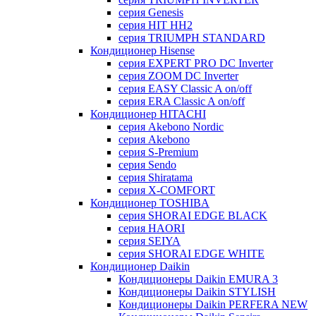
серия Genesis
серия HIT HH2
серия TRIUMPH STANDARD
Кондиционер Hisense
серия EXPERT PRO DC Inverter
серия ZOOM DC Inverter
серия EASY Classic A on/off
серия ERA Classic A on/off
Кондиционер HITACHI
cерия Akebono Nordic
серия Akebono
серия S-Premium
серия Sendo
серия Shiratama
серия X-COMFORT
Кондиционер TOSHIBA
серия SHORAI EDGE BLACK
серия HAORI
серия SEIYA
серия SHORAI EDGE WHITE
Кондиционер Daikin
Кондиционеры Daikin EMURA 3
Кондиционеры Daikin STYLISH
Кондиционеры Daikin PERFERA NEW