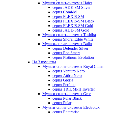
Мульти сплит-системы Haier
серия JADE-SM Silver
серия Coral-M
серия FLEXIS-SM
серия FLEXIS-SM Black
серия FLEXIS-SM Gold
серия JADE-SM Gold
Мульти сплит-системы Toshiba
серия Shorai Edge White
Мульти-сплит системы Ballu
серия Defender Silver
серия Eco Smart
серия Platinum Evolution
На 3 комнаты
Мульти-сплит системы Royal Clima
серия Venturo Nero
серия Attica Nero
серия Gloria
серия Perfetto
серия TRIUMPH Inverter
Мульти сплит-системы Gree
серия Pular Black
серия Pular
Мульти-сплит системы Electrolux
серия Enterprise