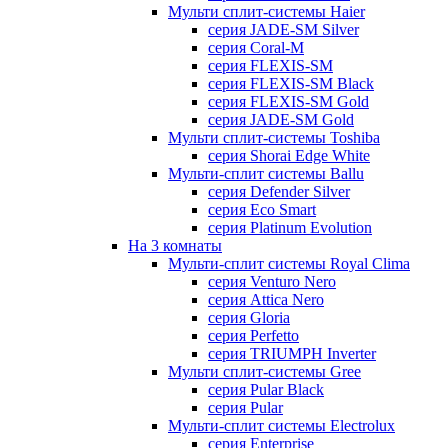
Мульти сплит-системы Haier
серия JADE-SM Silver
серия Coral-M
серия FLEXIS-SM
серия FLEXIS-SM Black
серия FLEXIS-SM Gold
серия JADE-SM Gold
Мульти сплит-системы Toshiba
серия Shorai Edge White
Мульти-сплит системы Ballu
серия Defender Silver
серия Eco Smart
серия Platinum Evolution
На 3 комнаты
Мульти-сплит системы Royal Clima
серия Venturo Nero
серия Attica Nero
серия Gloria
серия Perfetto
серия TRIUMPH Inverter
Мульти сплит-системы Gree
серия Pular Black
серия Pular
Мульти-сплит системы Electrolux
серия Enterprise