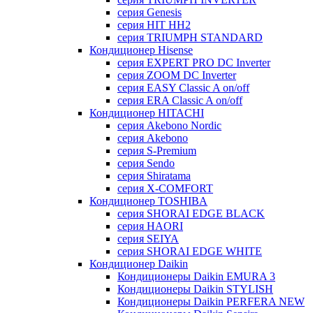
серия Genesis
серия HIT HH2
серия TRIUMPH STANDARD
Кондиционер Hisense
серия EXPERT PRO DC Inverter
серия ZOOM DC Inverter
серия EASY Classic A on/off
серия ERA Classic A on/off
Кондиционер HITACHI
cерия Akebono Nordic
серия Akebono
серия S-Premium
серия Sendo
серия Shiratama
серия X-COMFORT
Кондиционер TOSHIBA
серия SHORAI EDGE BLACK
серия HAORI
серия SEIYA
серия SHORAI EDGE WHITE
Кондиционер Daikin
Кондиционеры Daikin EMURA 3
Кондиционеры Daikin STYLISH
Кондиционеры Daikin PERFERA NEW