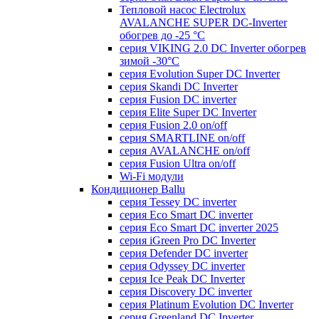
Тепловой насос Electrolux
AVALANCHE SUPER DC-Inverter
обогрев до -25 °С
серия VIKING 2.0 DC Inverter обогрев
зимой -30°С
серия Evolution Super DC Inverter
серия Skandi DC Inverter
серия Fusion DC inverter
серия Elite Super DC Inverter
серия Fusion 2.0 on/off
серия SMARTLINE on/off
серия AVALANCHE on/off
серия Fusion Ultra on/off
Wi-Fi модули
Кондиционер Ballu
серия Tessey DC inverter
серия Eco Smart DC inverter
серия Eco Smart DC inverter 2025
серия iGreen Pro DC Inverter
серия Defender DC inverter
серия Odyssey DC inverter
серия Ice Peak DС Inverter
cерия Discovery DC inverter
серия Platinum Evolution DC Inverter
серия Greenland DC Inverter