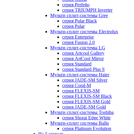
серия Perfetto
серия TRIUMPH Inverter
Мульти сплит-системы Gree
серия Pular Black
серия Pular
Мульти-сплит системы Electrolux
серия Enterprise
серия Fusion 2.0
Мульти сплит-системы LG
серия Artcool Gallery
серия ArtCool Mirror
серия Standard
серия Standard Plus S
Мульти сплит-системы Haier
серия JADE-SM Silver
серия Coral-M
серия FLEXIS-SM
серия FLEXIS-SM Black
серия FLEXIS-SM Gold
серия JADE-SM Gold
Мульти сплит-системы Toshiba
серия Shorai Edge White
Мульти-сплит системы Ballu
серия Platinum Evolution
На 5 комнат