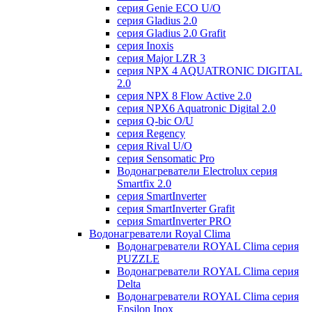
серия Genie ECO U/О
серия Gladius 2.0
серия Gladius 2.0 Grafit
серия Inoxis
серия Major LZR 3
серия NPX 4 AQUATRONIC DIGITAL
2.0
серия NPX 8 Flow Active 2.0
серия NPX6 Aquatronic Digital 2.0
серия Q-bic O/U
серия Regency
серия Rival U/О
серия Sensomatic Pro
Водонагреватели Electrolux серия
Smartfix 2.0
серия SmartInverter
серия SmartInverter Grafit
серия SmartInverter PRO
Водонагреватели Royal Clima
Водонагреватели ROYAL Clima серия
PUZZLE
Водонагреватели ROYAL Clima серия
Delta
Водонагреватели ROYAL Clima серия
Epsilon Inox